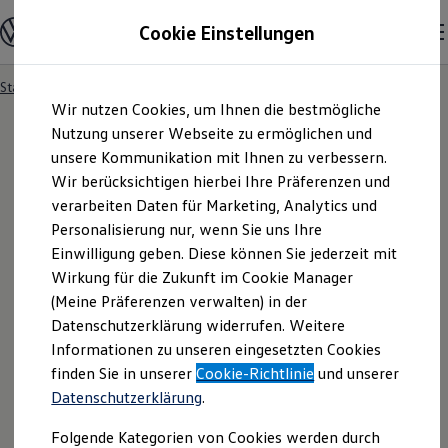
Modelle & Konfigurator
Cookie Einstellungen
Nutzfahrzeuge
Nutzfahrzeugkategorien entdecken
Modelle konfigurieren
Konfiguration laden
Startseite
Modelle & Konfigurator
Zum
Zum
Modelle vergleichen
Wir nutzen Cookies, um Ihnen die bestmögliche
Hauptinhalt
Footer
Vorgängermodelle und Oldtimer
springen
springen
Nutzung unserer Webseite zu ermöglichen und
Vorgängermodelle
Oldtimer
unsere Kommunikation mit Ihnen zu verbessern.
Bulli Historie
Wir berücksichtigen hierbei Ihre Präferenzen und
Ihre
Suchergebnisse
Branchenlösungen & Gewerbekunden
verarbeiten Daten für Marketing, Analytics und
Umbaulösungen und Hersteller finden
Auf- und Umbauten entdecken & konfigurieren
Personalisierung nur, wenn Sie uns Ihre
Groß- und Sonderkunden
Einwilligung geben. Diese können Sie jederzeit mit
Großkunden
Wirkung für die Zukunft im Cookie Manager
Kommunen & Behörden
Journalisten
(Meine Präferenzen verwalten) in der
Sportvereine
Datenschutzerklärung widerrufen. Weitere
Branchenlösungen
Informationen zu unseren eingesetzten Cookies
Bau & Handwerk
Gewerbliche Personenbeförderung
finden Sie in unserer
Cookie-Richtlinie
und unserer
Service & mobile Werkstätten
Fragen rund um den Online-
Datenschutzerklärung
.
Kurier, Logistik & Handel
Menschen mit Behinderung
Kauf
Folgende Kategorien von Cookies werden durch
Kühlfahrzeuge