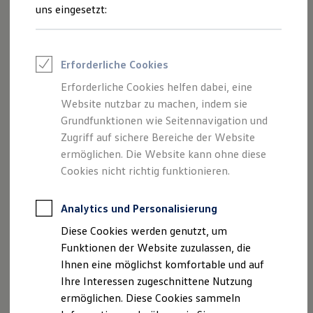
Feuerwehr
uns eingesetzt:
Rettungsdienste
Wo finde ich Fahrzeuge, die für
ONE Business ID Vorteile
den Online-Kauf freigeschaltet
Fahrzeugsuche & Marktplatz
Fahrzeugsuche
sind?
Erforderliche Cookies
Fahrzeuge online kaufen
Welche Vorteile habe ich beim
Digitaler Marktplatz
Erforderliche Cookies helfen dabei, eine
Kauf & Finanzierung
Online-Kauf?
Website nutzbar zu machen, indem sie
Online-Fahrzeugbewertung
Warum sind nicht alle
Aktionen & Angebote
Grundfunktionen wie Seitennavigation und
E-Auto-Förderung
Volkswagen
Nutzfahrzeuge
Zugriff auf sichere Bereiche der Website
Für Privatkunden
Partner und deren Fahrzeuge
ermöglichen. Die Website kann ohne diese
Für Gewerbekunden
verfügbar?
Profi Paket
Cookies nicht richtig funktionieren.
TopDeal
Kann ich das Fahrzeug
Gebrauchtwagen
besichtigen?
ProfiPartner für Gebrauchtwagen
Analytics und Personalisierung
Zertifizierte Gebrauchtwagen
Diese Cookies werden genutzt, um
Finanzierung
Für Privatkunden
Funktionen der Website zuzulassen, die
Mehr anzeigen (1)
Für Gewerbekunden
Ihnen eine möglichst komfortable und auf
Leasing
Ihre Interessen zugeschnittene Nutzung
Für Privatkunden
Weitere Fragen? Hier entlang!
Für Gewerbekunden
ermöglichen. Diese Cookies sammeln
Versicherungen & Garantien