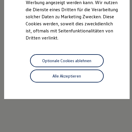
Werbung angezeigt werden kann. Wir nutzen
Kostensimulator
die Dienste eines Dritten für die Verarbeitung
Autonomes Fahren
Mehr zum ID. Buzz
solcher Daten zu Marketing Zwecken. Diese
Online Beratung
Cookies werden, soweit dies zweckdienlich
California Welt
ist, oftmals mit Seitenfunktionalitäten von
California Club
California Magazin & Ratgeber
Dritten verlinkt.
Vanlife
Ratgeber
Routen & Reisen
California Reisen & Erlebnisse
Optionale Cookies ablehnen
California App
California Lifestyle & Zubehör
Übernachten im California
Alle Akzeptieren
Marke
Unternehmen
Karriere
Karriere im Unternehmen
Karriere im Autohaus
Nachhaltigkeit
Kunden
Gesellschaft
Natur
Events
Rückblick VW Bus Festival 2023