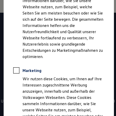
Informationen darüber, wie Sie unsere
Garantien
Webseite nutzen, zum Beispiel, welche
Kfz-Versicherung für Nutzfahrzeuge
Restschuldversicherung
Seiten Sie am meisten besuchen oder wie Sie
Haben Sie Fragen zur
Wartungsverträge
sich auf der Seite bewegen. Die gesammelten
Besitzer & Service
Informationen helfen uns die
Reparatur & Service
Volkswagen
Sommer-Special
Nutzerfreundlichkeit und Qualität unserer
Reparatur, Pflege & Inspektion
Webseite fortlaufend zu verbessern, Ihr
Nutzfahrzeuge
Servicetermin anfragen
Nutzererlebnis sowie grundlegende
Service-Vorteile bei Volkswagen Nutzfahrzeuge
ServicePlus
Entscheidungen zu Marketingmaßnahmen zu
Fahrzeugssuche?
Economy Service
optimieren.
Räder & Reifen Service
Ersatzfahrzeuge
Kontaktieren Sie uns
Notdienst und Pannenhilfe
Marketing
Software, Konnektivität & Apps
California App
Wir nutzen diese Cookies, um Ihnen auf Ihre
VW Connect für Ihren ID. Buzz
*
0800 - 86 55 79 24 36
Interessen zugeschnittene Werbung
VW Connect für Ihren Transporter/Caravelle
anzuzeigen, innerhalb und außerhalb der
VW Connect für Ihren Amarok
Sie haben Fragen zur Nutzfahrzeugsuche? Rufen Sie uns an!
VW Connect für andere Modelle
Volkswagen Webseiten. Diese Cookies
Connect Pro
Unsere kostenfreien Servicezeiten für Sie sind täglich von 08:00
sammeln Informationen darüber, wie Sie
Fleet Interface Data
- 20:00 Uhr.
unsere Webseite nutzen, zum Beispiel,
Multistop Pathfinder
Übersicht Software Updates