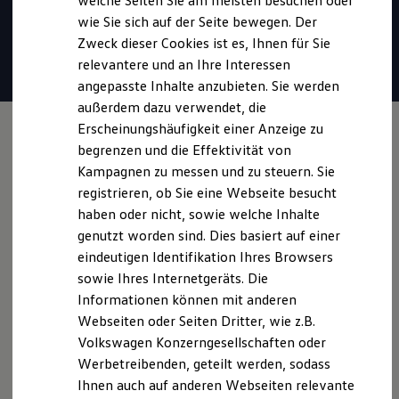
welche Seiten Sie am meisten besuchen oder
* Für Anrufer sind Gespräche unter 0800-Rufnummern stets
Hilfreiches für Besitzer
wie Sie sich auf der Seite bewegen. Der
Digitales Bordbuch
kostenlos. Alle anfallenden Gebühren trägt
Volkswagen
.
Zweck dieser Cookies ist es, Ihnen für Sie
Fahrerassistenz- und Sicherheitssysteme
Kontrollleuchten
relevantere und an Ihre Interessen
Kurzfahrprofile und Ölverdünnung
Mail verfassen
angepasste Inhalte anzubieten. Sie werden
Batterieverordnung
außerdem dazu verwendet, die
XTL-Dieselkraftstoff
Ersatzteile und Betriebsflüssigkeiten
Erscheinungshäufigkeit einer Anzeige zu
Original Zubehör und Lifestyle Produkte
begrenzen und die Effektivität von
myVolkswagen
Kampagnen zu messen und zu steuern. Sie
myVolkswagen Business
Elektrisch & Autonom
registrieren, ob Sie eine Webseite besucht
Elektro - & Hybridfahrzeuge
haben oder nicht, sowie welche Inhalte
Unser Ansatz
genutzt worden sind. Dies basiert auf einer
Klimafreundlicher Strom
Reichweite & Ladelösungen
eindeutigen Identifikation Ihres Browsers
Reichweitensimulator
sowie Ihres Internetgeräts. Die
Ladezeitensimulator
Informationen können mit anderen
Ladelösungen für Privatkunden
Ladelösungen für Gewerbekunden
Webseiten oder Seiten Dritter, wie z.B.
Wallbox und Ladekabel
Volkswagen Konzerngesellschaften oder
Bidirektionales Laden
Werbetreibenden, geteilt werden, sodass
Förderung & Kosten der Elektrofahrzeuge
Fördermöglichkeiten für Privatkunden
Ihnen auch auf anderen Webseiten relevante
Fördermöglichkeiten für Gewerbekunden