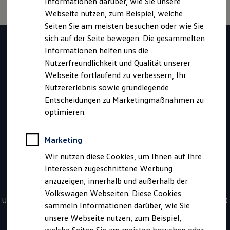
Informationen darüber, wie Sie unsere
Garantien
Webseite nutzen, zum Beispiel, welche
Kfz-Versicherung für Nutzfahrzeuge
Restschuldversicherung
Seiten Sie am meisten besuchen oder wie Sie
Haben Sie Fragen zur
Wartungsverträge
sich auf der Seite bewegen. Die gesammelten
Besitzer & Service
Informationen helfen uns die
Reparatur & Service
Volkswagen
Sommer-Special
Nutzerfreundlichkeit und Qualität unserer
Reparatur, Pflege & Inspektion
Webseite fortlaufend zu verbessern, Ihr
Nutzfahrzeuge
Servicetermin anfragen
Nutzererlebnis sowie grundlegende
Service-Vorteile bei Volkswagen Nutzfahrzeuge
ServicePlus
Entscheidungen zu Marketingmaßnahmen zu
Fahrzeugssuche?
Economy Service
optimieren.
Räder & Reifen Service
Ersatzfahrzeuge
Kontaktieren Sie uns
Notdienst und Pannenhilfe
Marketing
Software, Konnektivität & Apps
California App
Wir nutzen diese Cookies, um Ihnen auf Ihre
VW Connect für Ihren ID. Buzz
*
0800 - 86 55 79 24 36
Interessen zugeschnittene Werbung
VW Connect für Ihren Transporter/Caravelle
anzuzeigen, innerhalb und außerhalb der
VW Connect für Ihren Amarok
Sie haben Fragen zur Nutzfahrzeugsuche? Rufen Sie uns an!
VW Connect für andere Modelle
Volkswagen Webseiten. Diese Cookies
Connect Pro
Unsere kostenfreien Servicezeiten für Sie sind täglich von 08:00
sammeln Informationen darüber, wie Sie
Fleet Interface Data
- 20:00 Uhr.
unsere Webseite nutzen, zum Beispiel,
Multistop Pathfinder
Übersicht Software Updates