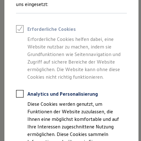
Feuerwehr
uns eingesetzt:
Rettungsdienste
Wo finde ich Fahrzeuge, die für
ONE Business ID Vorteile
den Online-Kauf freigeschaltet
Fahrzeugsuche & Marktplatz
Fahrzeugsuche
sind?
Erforderliche Cookies
Fahrzeuge online kaufen
Welche Vorteile habe ich beim
Digitaler Marktplatz
Erforderliche Cookies helfen dabei, eine
Kauf & Finanzierung
Online-Kauf?
Website nutzbar zu machen, indem sie
Online-Fahrzeugbewertung
Warum sind nicht alle
Aktionen & Angebote
Grundfunktionen wie Seitennavigation und
E-Auto-Förderung
Volkswagen
Nutzfahrzeuge
Zugriff auf sichere Bereiche der Website
Für Privatkunden
Partner und deren Fahrzeuge
ermöglichen. Die Website kann ohne diese
Für Gewerbekunden
verfügbar?
Profi Paket
Cookies nicht richtig funktionieren.
TopDeal
Kann ich das Fahrzeug
Gebrauchtwagen
besichtigen?
ProfiPartner für Gebrauchtwagen
Analytics und Personalisierung
Zertifizierte Gebrauchtwagen
Diese Cookies werden genutzt, um
Finanzierung
Für Privatkunden
Funktionen der Website zuzulassen, die
Mehr anzeigen (1)
Für Gewerbekunden
Ihnen eine möglichst komfortable und auf
Leasing
Ihre Interessen zugeschnittene Nutzung
Für Privatkunden
Weitere Fragen? Hier entlang!
Für Gewerbekunden
ermöglichen. Diese Cookies sammeln
Versicherungen & Garantien