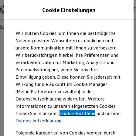
Modelle & Konfigurator
Cookie Einstellungen
Nutzfahrzeuge
Nutzfahrzeugkategorien entdecken
Modelle konfigurieren
Konfiguration laden
Startseite
Modelle & Konfigurator
Zum
Zum
Modelle vergleichen
Wir nutzen Cookies, um Ihnen die bestmögliche
Hauptinhalt
Footer
Vorgängermodelle und Oldtimer
springen
springen
Nutzung unserer Webseite zu ermöglichen und
Vorgängermodelle
Oldtimer
unsere Kommunikation mit Ihnen zu verbessern.
Bulli Historie
Wir berücksichtigen hierbei Ihre Präferenzen und
Ihre
Suchergebnisse
Branchenlösungen & Gewerbekunden
verarbeiten Daten für Marketing, Analytics und
Umbaulösungen und Hersteller finden
Auf- und Umbauten entdecken & konfigurieren
Personalisierung nur, wenn Sie uns Ihre
Groß- und Sonderkunden
Einwilligung geben. Diese können Sie jederzeit mit
Großkunden
Wirkung für die Zukunft im Cookie Manager
Kommunen & Behörden
Journalisten
(Meine Präferenzen verwalten) in der
Sportvereine
Datenschutzerklärung widerrufen. Weitere
Branchenlösungen
Informationen zu unseren eingesetzten Cookies
Bau & Handwerk
Gewerbliche Personenbeförderung
finden Sie in unserer
Cookie-Richtlinie
und unserer
Service & mobile Werkstätten
Fragen rund um den Online-
Datenschutzerklärung
.
Kurier, Logistik & Handel
Menschen mit Behinderung
Kauf
Folgende Kategorien von Cookies werden durch
Kühlfahrzeuge