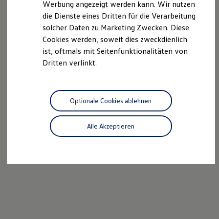
Werbung angezeigt werden kann. Wir nutzen
Kostensimulator
die Dienste eines Dritten für die Verarbeitung
Autonomes Fahren
Mehr zum ID. Buzz
solcher Daten zu Marketing Zwecken. Diese
Online Beratung
Cookies werden, soweit dies zweckdienlich
California Welt
ist, oftmals mit Seitenfunktionalitäten von
California Club
California Magazin & Ratgeber
Dritten verlinkt.
Vanlife
Ratgeber
Routen & Reisen
California Reisen & Erlebnisse
Optionale Cookies ablehnen
California App
California Lifestyle & Zubehör
Übernachten im California
Alle Akzeptieren
Marke
Unternehmen
Karriere
Karriere im Unternehmen
Karriere im Autohaus
Nachhaltigkeit
Kunden
Gesellschaft
Natur
Events
Rückblick VW Bus Festival 2023