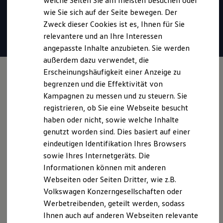
welche Seiten Sie am meisten besuchen oder
* Für Anrufer sind Gespräche unter 0800-Rufnummern stets
Hilfreiches für Besitzer
wie Sie sich auf der Seite bewegen. Der
Digitales Bordbuch
kostenlos. Alle anfallenden Gebühren trägt
Volkswagen
.
Zweck dieser Cookies ist es, Ihnen für Sie
Fahrerassistenz- und Sicherheitssysteme
Kontrollleuchten
relevantere und an Ihre Interessen
Kurzfahrprofile und Ölverdünnung
Mail verfassen
angepasste Inhalte anzubieten. Sie werden
Batterieverordnung
außerdem dazu verwendet, die
XTL-Dieselkraftstoff
Ersatzteile und Betriebsflüssigkeiten
Erscheinungshäufigkeit einer Anzeige zu
Original Zubehör und Lifestyle Produkte
begrenzen und die Effektivität von
myVolkswagen
Kampagnen zu messen und zu steuern. Sie
myVolkswagen Business
Elektrisch & Autonom
registrieren, ob Sie eine Webseite besucht
Elektro - & Hybridfahrzeuge
haben oder nicht, sowie welche Inhalte
Unser Ansatz
genutzt worden sind. Dies basiert auf einer
Klimafreundlicher Strom
Reichweite & Ladelösungen
eindeutigen Identifikation Ihres Browsers
Reichweitensimulator
sowie Ihres Internetgeräts. Die
Ladezeitensimulator
Informationen können mit anderen
Ladelösungen für Privatkunden
Ladelösungen für Gewerbekunden
Webseiten oder Seiten Dritter, wie z.B.
Wallbox und Ladekabel
Volkswagen Konzerngesellschaften oder
Bidirektionales Laden
Werbetreibenden, geteilt werden, sodass
Förderung & Kosten der Elektrofahrzeuge
Fördermöglichkeiten für Privatkunden
Ihnen auch auf anderen Webseiten relevante
Fördermöglichkeiten für Gewerbekunden