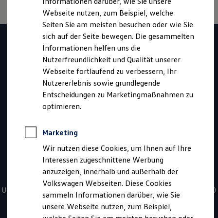
Informationen darüber, wie Sie unsere
Garantien
Webseite nutzen, zum Beispiel, welche
Kfz-Versicherung für Nutzfahrzeuge
Restschuldversicherung
Seiten Sie am meisten besuchen oder wie Sie
Haben Sie Fragen zur
Wartungsverträge
sich auf der Seite bewegen. Die gesammelten
Besitzer & Service
Informationen helfen uns die
Reparatur & Service
Volkswagen
Sommer-Special
Nutzerfreundlichkeit und Qualität unserer
Reparatur, Pflege & Inspektion
Webseite fortlaufend zu verbessern, Ihr
Nutzfahrzeuge
Servicetermin anfragen
Nutzererlebnis sowie grundlegende
Service-Vorteile bei Volkswagen Nutzfahrzeuge
ServicePlus
Entscheidungen zu Marketingmaßnahmen zu
Fahrzeugssuche?
Economy Service
optimieren.
Räder & Reifen Service
Ersatzfahrzeuge
Kontaktieren Sie uns
Notdienst und Pannenhilfe
Marketing
Software, Konnektivität & Apps
California App
Wir nutzen diese Cookies, um Ihnen auf Ihre
VW Connect für Ihren ID. Buzz
*
0800 - 86 55 79 24 36
Interessen zugeschnittene Werbung
VW Connect für Ihren Transporter/Caravelle
anzuzeigen, innerhalb und außerhalb der
VW Connect für Ihren Amarok
Sie haben Fragen zur Nutzfahrzeugsuche? Rufen Sie uns an!
VW Connect für andere Modelle
Volkswagen Webseiten. Diese Cookies
Connect Pro
Unsere kostenfreien Servicezeiten für Sie sind täglich von 08:00
sammeln Informationen darüber, wie Sie
Fleet Interface Data
- 20:00 Uhr.
unsere Webseite nutzen, zum Beispiel,
Multistop Pathfinder
Übersicht Software Updates