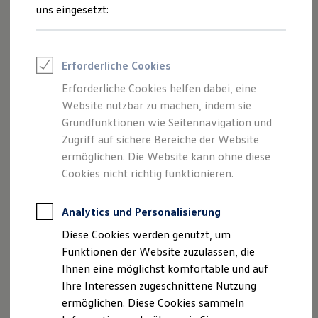
Feuerwehr
uns eingesetzt:
Rettungsdienste
Wo finde ich Fahrzeuge, die für
ONE Business ID Vorteile
den Online-Kauf freigeschaltet
Fahrzeugsuche & Marktplatz
Fahrzeugsuche
sind?
Erforderliche Cookies
Fahrzeuge online kaufen
Welche Vorteile habe ich beim
Digitaler Marktplatz
Erforderliche Cookies helfen dabei, eine
Kauf & Finanzierung
Online-Kauf?
Website nutzbar zu machen, indem sie
Online-Fahrzeugbewertung
Warum sind nicht alle
Aktionen & Angebote
Grundfunktionen wie Seitennavigation und
E-Auto-Förderung
Volkswagen
Nutzfahrzeuge
Zugriff auf sichere Bereiche der Website
Für Privatkunden
Partner und deren Fahrzeuge
ermöglichen. Die Website kann ohne diese
Für Gewerbekunden
verfügbar?
Profi Paket
Cookies nicht richtig funktionieren.
TopDeal
Kann ich das Fahrzeug
Gebrauchtwagen
besichtigen?
ProfiPartner für Gebrauchtwagen
Analytics und Personalisierung
Zertifizierte Gebrauchtwagen
Diese Cookies werden genutzt, um
Finanzierung
Für Privatkunden
Funktionen der Website zuzulassen, die
Mehr anzeigen (1)
Für Gewerbekunden
Ihnen eine möglichst komfortable und auf
Leasing
Ihre Interessen zugeschnittene Nutzung
Für Privatkunden
Weitere Fragen? Hier entlang!
Für Gewerbekunden
ermöglichen. Diese Cookies sammeln
Versicherungen & Garantien