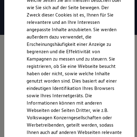
welche Seiten Sie am meisten besuchen oder
* Für Anrufer sind Gespräche unter 0800-Rufnummern stets
Hilfreiches für Besitzer
wie Sie sich auf der Seite bewegen. Der
Digitales Bordbuch
kostenlos. Alle anfallenden Gebühren trägt
Volkswagen
.
Zweck dieser Cookies ist es, Ihnen für Sie
Fahrerassistenz- und Sicherheitssysteme
Kontrollleuchten
relevantere und an Ihre Interessen
Kurzfahrprofile und Ölverdünnung
Mail verfassen
angepasste Inhalte anzubieten. Sie werden
Batterieverordnung
außerdem dazu verwendet, die
XTL-Dieselkraftstoff
Ersatzteile und Betriebsflüssigkeiten
Erscheinungshäufigkeit einer Anzeige zu
Original Zubehör und Lifestyle Produkte
begrenzen und die Effektivität von
myVolkswagen
Kampagnen zu messen und zu steuern. Sie
myVolkswagen Business
Elektrisch & Autonom
registrieren, ob Sie eine Webseite besucht
Elektro - & Hybridfahrzeuge
haben oder nicht, sowie welche Inhalte
Unser Ansatz
genutzt worden sind. Dies basiert auf einer
Klimafreundlicher Strom
Reichweite & Ladelösungen
eindeutigen Identifikation Ihres Browsers
Reichweitensimulator
sowie Ihres Internetgeräts. Die
Ladezeitensimulator
Informationen können mit anderen
Ladelösungen für Privatkunden
Ladelösungen für Gewerbekunden
Webseiten oder Seiten Dritter, wie z.B.
Wallbox und Ladekabel
Volkswagen Konzerngesellschaften oder
Bidirektionales Laden
Werbetreibenden, geteilt werden, sodass
Förderung & Kosten der Elektrofahrzeuge
Fördermöglichkeiten für Privatkunden
Ihnen auch auf anderen Webseiten relevante
Fördermöglichkeiten für Gewerbekunden