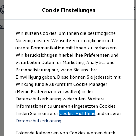
Modelle & Konfigurator
Cookie Einstellungen
Nutzfahrzeuge
Nutzfahrzeugkategorien entdecken
Modelle konfigurieren
Konfiguration laden
Startseite
Modelle & Konfigurator
Zum
Zum
Modelle vergleichen
Wir nutzen Cookies, um Ihnen die bestmögliche
Hauptinhalt
Footer
Vorgängermodelle und Oldtimer
springen
springen
Nutzung unserer Webseite zu ermöglichen und
Vorgängermodelle
Oldtimer
unsere Kommunikation mit Ihnen zu verbessern.
Bulli Historie
Wir berücksichtigen hierbei Ihre Präferenzen und
Ihre
Suchergebnisse
Branchenlösungen & Gewerbekunden
verarbeiten Daten für Marketing, Analytics und
Umbaulösungen und Hersteller finden
Auf- und Umbauten entdecken & konfigurieren
Personalisierung nur, wenn Sie uns Ihre
Groß- und Sonderkunden
Einwilligung geben. Diese können Sie jederzeit mit
Großkunden
Wirkung für die Zukunft im Cookie Manager
Kommunen & Behörden
Journalisten
(Meine Präferenzen verwalten) in der
Sportvereine
Datenschutzerklärung widerrufen. Weitere
Branchenlösungen
Informationen zu unseren eingesetzten Cookies
Bau & Handwerk
Gewerbliche Personenbeförderung
finden Sie in unserer
Cookie-Richtlinie
und unserer
Service & mobile Werkstätten
Fragen rund um den Online-
Datenschutzerklärung
.
Kurier, Logistik & Handel
Menschen mit Behinderung
Kauf
Folgende Kategorien von Cookies werden durch
Kühlfahrzeuge