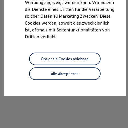
Werbung angezeigt werden kann. Wir nutzen
Kostensimulator
die Dienste eines Dritten für die Verarbeitung
Autonomes Fahren
Mehr zum ID. Buzz
solcher Daten zu Marketing Zwecken. Diese
Online Beratung
Cookies werden, soweit dies zweckdienlich
California Welt
ist, oftmals mit Seitenfunktionalitäten von
California Club
California Magazin & Ratgeber
Dritten verlinkt.
Vanlife
Ratgeber
Routen & Reisen
California Reisen & Erlebnisse
Optionale Cookies ablehnen
California App
California Lifestyle & Zubehör
Übernachten im California
Alle Akzeptieren
Marke
Unternehmen
Karriere
Karriere im Unternehmen
Karriere im Autohaus
Nachhaltigkeit
Kunden
Gesellschaft
Natur
Events
Rückblick VW Bus Festival 2023