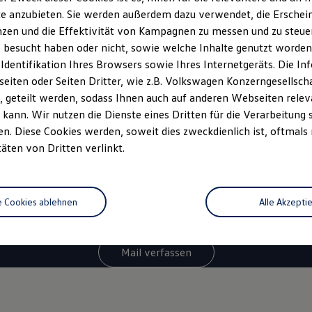
e anzubieten. Sie werden außerdem dazu verwendet, die Erschein
gen zur
Volkswagen
zen und die Effektivität von Kampagnen zu messen und zu steuern
 besucht haben oder nicht, sowie welche Inhalte genutzt worden s
gssuche? Kontaktieren
 Identifikation Ihres Browsers sowie Ihres Internetgeräts. Die 
iten oder Seiten Dritter, wie z.B. Volkswagen Konzerngesellsch
 geteilt werden, sodass Ihnen auch auf anderen Webseiten rel
kann. Wir nutzen die Dienste eines Dritten für die Verarbeitung 
*
0800 - 86 55 79 24 36
. Diese Cookies werden, soweit dies zweckdienlich ist, oftmals
täten von Dritten verlinkt.
Sie haben Fragen zur Nutzfahrzeugsuche? Rufen Sie uns an!
e kostenfreien Servicezeiten für Sie sind täglich von 08:00 - 20:0
äche unter 0800-Rufnummern stets kostenlos. Alle anfallenden G
e Cookies ablehnen
Alle Akzepti
Mail verfassen