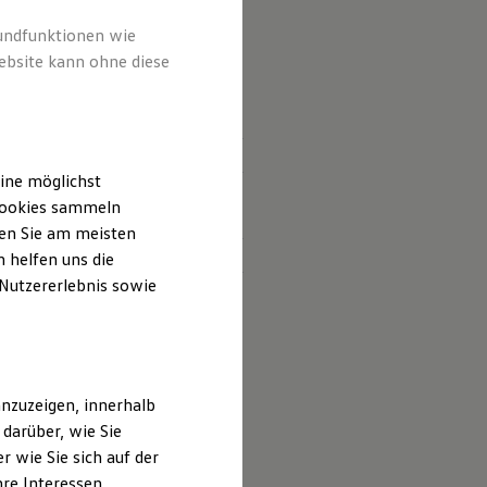
rundfunktionen wie
ebsite kann ohne diese
altet sind?
ine möglichst
 und deren
 Cookies sammeln
ten Sie am meisten
 helfen uns die
 Nutzererlebnis sowie
nzuzeigen, innerhalb
darüber, wie Sie
 wie Sie sich auf der
hre Interessen