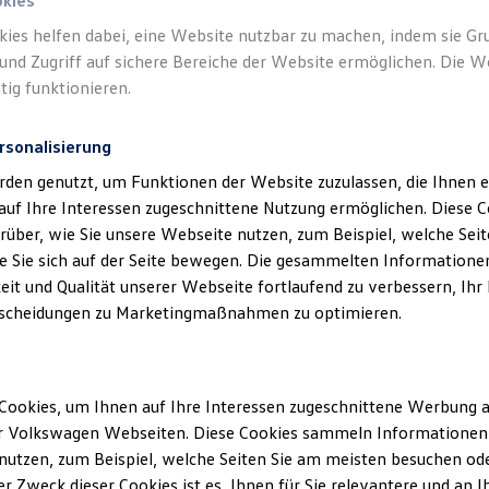
okies
kies helfen dabei, eine Website nutzbar zu machen, indem sie G
m den Online-Kauf
und Zugriff auf sichere Bereiche der Website ermöglichen. Die W
tig funktionieren.
uge, die für den Online-Kauf freigesch
rsonalisierung
be ich beim Online-Kauf?
rden genutzt, um Funktionen der Website zuzulassen, die Ihnen e
lle
Volkswagen
Nutzfahrzeuge
Partner
auf Ihre Interessen zugeschnittene Nutzung ermöglichen. Diese
ar?
über, wie Sie unsere Webseite nutzen, zum Beispiel, welche Sei
eug besichtigen?
 Sie sich auf der Seite bewegen. Die gesammelten Informationen
eit und Qualität unserer Webseite fortlaufend zu verbessern, Ihr
scheidungen zu Marketingmaßnahmen zu optimieren.
Mehr anzeigen (1)
ng!
Cookies, um Ihnen auf Ihre Interessen zugeschnittene Werbung a
r Volkswagen Webseiten. Diese Cookies sammeln Informationen 
utzen, zum Beispiel, welche Seiten Sie am meisten besuchen oder
r Zweck dieser Cookies ist es, Ihnen für Sie relevantere und an I