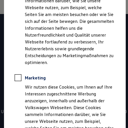
Informationen darüber, wie Sie unsere
Kfz-Versicherung für Nutzfahrzeuge
Webseite nutzen, zum Beispiel, welche
Restschuldversicherung
Wartungsverträge
Seiten Sie am meisten besuchen oder wie Sie
Haben Sie Fragen zur
Besitzer & Service
sich auf der Seite bewegen. Die gesammelten
Reparatur & Service
Informationen helfen uns die
Sommer-Special
Volkswagen
Reparatur, Pflege & Inspektion
Nutzerfreundlichkeit und Qualität unserer
Servicetermin anfragen
Webseite fortlaufend zu verbessern, Ihr
Nutzfahrzeuge
Service-Vorteile bei Volkswagen Nutzfahrzeuge
Nutzererlebnis sowie grundlegende
ServicePlus
Economy Service
Entscheidungen zu Marketingmaßnahmen zu
Fahrzeugssuche?
Räder & Reifen Service
optimieren.
Ersatzfahrzeuge
Notdienst und Pannenhilfe
Kontaktieren Sie uns
Software, Konnektivität & Apps
Marketing
California App
VW Connect für Ihren ID. Buzz
Wir nutzen diese Cookies, um Ihnen auf Ihre
VW Connect für Ihren Transporter/Caravelle
*
0800 - 86 55 79 24 36
Interessen zugeschnittene Werbung
VW Connect für Ihren Amarok
anzuzeigen, innerhalb und außerhalb der
VW Connect für andere Modelle
Sie haben Fragen zur Nutzfahrzeugsuche? Rufen Sie uns an!
Connect Pro
Volkswagen Webseiten. Diese Cookies
Fleet Interface Data
Unsere kostenfreien Servicezeiten für Sie sind täglich von 08:00
sammeln Informationen darüber, wie Sie
Multistop Pathfinder
- 20:00 Uhr.
unsere Webseite nutzen, zum Beispiel,
Übersicht Software Updates
Hilfreiches für Besitzer