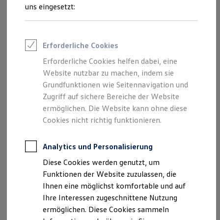
Rettungsdienste
uns eingesetzt:
ONE Business ID Vorteile
Wo finde ich Fahrzeuge, die für
Fahrzeugsuche & Marktplatz
den Online-Kauf freigeschaltet
Fahrzeugsuche
Fahrzeuge online kaufen
sind?
Erforderliche Cookies
Digitaler Marktplatz
Welche Vorteile habe ich beim
Kauf & Finanzierung
Erforderliche Cookies helfen dabei, eine
Online-Fahrzeugbewertung
Online-Kauf?
Website nutzbar zu machen, indem sie
Aktionen & Angebote
Warum sind nicht alle
E-Auto-Förderung
Grundfunktionen wie Seitennavigation und
Für Privatkunden
Volkswagen
Nutzfahrzeuge
Zugriff auf sichere Bereiche der Website
Für Gewerbekunden
Partner und deren Fahrzeuge
ermöglichen. Die Website kann ohne diese
Profi Paket
verfügbar?
TopDeal
Cookies nicht richtig funktionieren.
Gebrauchtwagen
Kann ich das Fahrzeug
ProfiPartner für Gebrauchtwagen
besichtigen?
Zertifizierte Gebrauchtwagen
Analytics und Personalisierung
Finanzierung
Diese Cookies werden genutzt, um
Für Privatkunden
Für Gewerbekunden
Funktionen der Website zuzulassen, die
Mehr anzeigen (1)
Leasing
Ihnen eine möglichst komfortable und auf
Für Privatkunden
Ihre Interessen zugeschnittene Nutzung
Für Gewerbekunden
Weitere Fragen? Hier entlang!
Versicherungen & Garantien
ermöglichen. Diese Cookies sammeln
Garantien