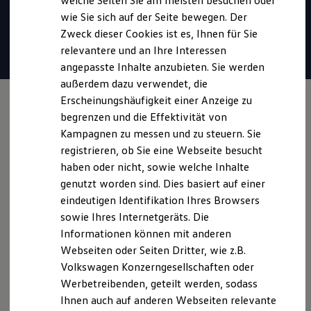
welche Seiten Sie am meisten besuchen oder
* Für Anrufer sind Gespräche unter 0800-Rufnummern stets
Digitales Bordbuch
wie Sie sich auf der Seite bewegen. Der
Fahrerassistenz- und Sicherheitssysteme
kostenlos. Alle anfallenden Gebühren trägt
Volkswagen
.
Zweck dieser Cookies ist es, Ihnen für Sie
Kontrollleuchten
Kurzfahrprofile und Ölverdünnung
relevantere und an Ihre Interessen
Batterieverordnung
Mail verfassen
angepasste Inhalte anzubieten. Sie werden
XTL-Dieselkraftstoff
außerdem dazu verwendet, die
Ersatzteile und Betriebsflüssigkeiten
Original Zubehör und Lifestyle Produkte
Erscheinungshäufigkeit einer Anzeige zu
myVolkswagen
begrenzen und die Effektivität von
myVolkswagen Business
Kampagnen zu messen und zu steuern. Sie
Elektrisch & Autonom
Elektro - & Hybridfahrzeuge
registrieren, ob Sie eine Webseite besucht
Unser Ansatz
haben oder nicht, sowie welche Inhalte
Klimafreundlicher Strom
genutzt worden sind. Dies basiert auf einer
Reichweite & Ladelösungen
Reichweitensimulator
eindeutigen Identifikation Ihres Browsers
Ladezeitensimulator
sowie Ihres Internetgeräts. Die
Ladelösungen für Privatkunden
Informationen können mit anderen
Ladelösungen für Gewerbekunden
Wallbox und Ladekabel
Webseiten oder Seiten Dritter, wie z.B.
Bidirektionales Laden
Volkswagen Konzerngesellschaften oder
Förderung & Kosten der Elektrofahrzeuge
Werbetreibenden, geteilt werden, sodass
Fördermöglichkeiten für Privatkunden
Fördermöglichkeiten für Gewerbekunden
Ihnen auch auf anderen Webseiten relevante
Kostensimulator