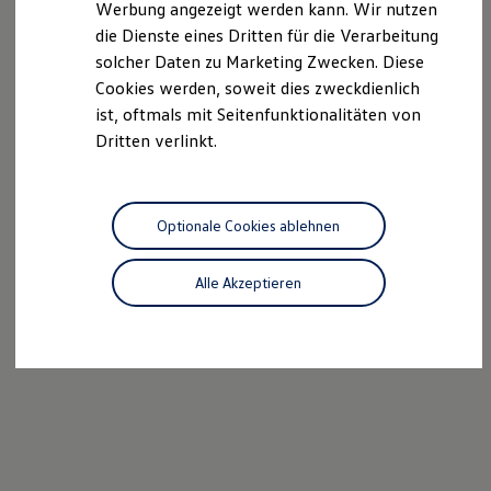
Werbung angezeigt werden kann. Wir nutzen
Autonomes Fahren
die Dienste eines Dritten für die Verarbeitung
Mehr zum ID. Buzz
Online Beratung
solcher Daten zu Marketing Zwecken. Diese
California Welt
Cookies werden, soweit dies zweckdienlich
California Club
ist, oftmals mit Seitenfunktionalitäten von
California Magazin & Ratgeber
Vanlife
Dritten verlinkt.
Ratgeber
Routen & Reisen
California Reisen & Erlebnisse
California App
Optionale Cookies ablehnen
California Lifestyle & Zubehör
Übernachten im California
Marke
Alle Akzeptieren
Unternehmen
Karriere
Karriere im Unternehmen
Karriere im Autohaus
Nachhaltigkeit
Kunden
Gesellschaft
Natur
Events
Rückblick VW Bus Festival 2023
75 Jahre Bulli Jubiläum