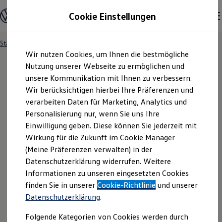
Modelle & Konfigurator
Cookie Einstellungen
Nutzfahrzeuge
Nutzfahrzeugkategorien entdecken
Modelle konfigurieren
Konfiguration laden
Startseite
Modelle & Konfigurator
Zum
Zum
Modelle vergleichen
Wir nutzen Cookies, um Ihnen die bestmögliche
Hauptinhalt
Footer
Vorgängermodelle und Oldtimer
springen
springen
Nutzung unserer Webseite zu ermöglichen und
Vorgängermodelle
Oldtimer
unsere Kommunikation mit Ihnen zu verbessern.
Bulli Historie
Wir berücksichtigen hierbei Ihre Präferenzen und
Ihre
Suchergebnisse
Branchenlösungen & Gewerbekunden
verarbeiten Daten für Marketing, Analytics und
Umbaulösungen und Hersteller finden
Auf- und Umbauten entdecken & konfigurieren
Personalisierung nur, wenn Sie uns Ihre
Groß- und Sonderkunden
Einwilligung geben. Diese können Sie jederzeit mit
Großkunden
Wirkung für die Zukunft im Cookie Manager
Kommunen & Behörden
Journalisten
(Meine Präferenzen verwalten) in der
Sportvereine
Datenschutzerklärung widerrufen. Weitere
Branchenlösungen
Informationen zu unseren eingesetzten Cookies
Bau & Handwerk
Gewerbliche Personenbeförderung
finden Sie in unserer
Cookie-Richtlinie
und unserer
Service & mobile Werkstätten
Fragen rund um den Online-
Datenschutzerklärung
.
Kurier, Logistik & Handel
Kühlfahrzeuge
Kauf
Folgende Kategorien von Cookies werden durch
Feuerwehr