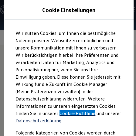
Modelle & Konfigurator
Cookie Einstellungen
Nutzfahrzeuge
Nutzfahrzeugkategorien entdecken
Modelle konfigurieren
Konfiguration laden
Zum
Zum
Modelle vergleichen
Wir nutzen Cookies, um Ihnen die bestmögliche
Hauptinhalt
Footer
Vorgängermodelle und Oldtimer
ID. Buzz
Box
Technische Daten
springen
springen
Nutzung unserer Webseite zu ermöglichen und
Vorgängermodelle
Oldtimer
unsere Kommunikation mit Ihnen zu verbessern.
Bulli Historie
Wir berücksichtigen hierbei Ihre Präferenzen und
Branchenlösungen & Gewerbekunden
verarbeiten Daten für Marketing, Analytics und
Umbaulösungen und Hersteller finden
Alles drin:
Auf- und Umbauten entdecken & konfigurieren
Personalisierung nur, wenn Sie uns Ihre
Groß- und Sonderkunden
Einwilligung geben. Diese können Sie jederzeit mit
Großkunden
mobiler Stauraum für
Wirkung für die Zukunft im Cookie Manager
Kommunen & Behörden
Journalisten
(Meine Präferenzen verwalten) in der
unterwegs
Sportvereine
Datenschutzerklärung widerrufen. Weitere
Branchenlösungen
Informationen zu unseren eingesetzten Cookies
Bau & Handwerk
Gewerbliche Personenbeförderung
finden Sie in unserer
Cookie-Richtlinie
und unserer
Service & mobile Werkstätten
Datenschutzerklärung
.
Kurier, Logistik & Handel
Kühlfahrzeuge
Folgende Kategorien von Cookies werden durch
Feuerwehr