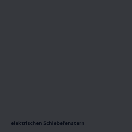
17
Details zum
Panoramaglasdach &
De
elektrischen Schiebefenstern