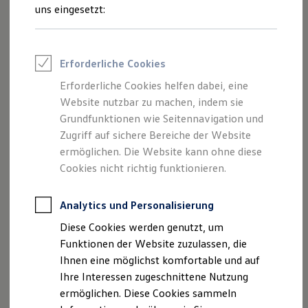
Rettungsdienste
uns eingesetzt:
ONE Business ID Vorteile
Fahrzeugsuche & Marktplatz
Fahrzeugsuche
Fahrzeuge online kaufen
Erforderliche Cookies
Digitaler Marktplatz
Kauf & Finanzierung
Erforderliche Cookies helfen dabei, eine
Online-Fahrzeugbewertung
Website nutzbar zu machen, indem sie
Aktionen & Angebote
E-Auto-Förderung
Grundfunktionen wie Seitennavigation und
Für Privatkunden
Zugriff auf sichere Bereiche der Website
Für Gewerbekunden
ermöglichen. Die Website kann ohne diese
Profi Paket
TopDeal
Cookies nicht richtig funktionieren.
Gebrauchtwagen
ProfiPartner für Gebrauchtwagen
Zertifizierte Gebrauchtwagen
Analytics und Personalisierung
Finanzierung
Diese Cookies werden genutzt, um
Für Privatkunden
Für Gewerbekunden
Funktionen der Website zuzulassen, die
Leasing
Ihnen eine möglichst komfortable und auf
Für Privatkunden
Ihre Interessen zugeschnittene Nutzung
Für Gewerbekunden
Versicherungen & Garantien
ermöglichen. Diese Cookies sammeln
Garantien