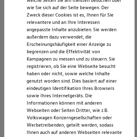
welche Seiten Sie am meisten besuchen oder
erhält man zudem optimalen Zugang nach hinten und es
Digitales Bordbuch
wie Sie sich auf der Seite bewegen. Der
Fahrerassistenz- und Sicherheitssysteme
wird flexibler Platz zwischen den Vordersitzen geschaffen.
Zweck dieser Cookies ist es, Ihnen für Sie
Kontrollleuchten
So geht smarte Raumnutzung.
Kurzfahrprofile und Ölverdünnung
relevantere und an Ihre Interessen
Batterieverordnung
angepasste Inhalte anzubieten. Sie werden
XTL-Dieselkraftstoff
Konfigurator starten
außerdem dazu verwendet, die
Ersatzteile und Betriebsflüssigkeiten
Original Zubehör und Lifestyle Produkte
Erscheinungshäufigkeit einer Anzeige zu
myVolkswagen
begrenzen und die Effektivität von
myVolkswagen Business
Kampagnen zu messen und zu steuern. Sie
Elektrisch & Autonom
Impressum
Nutzungsbedingungen
Elektro - & Hybridfahrzeuge
registrieren, ob Sie eine Webseite besucht
Unser Ansatz
Datenschutzerklärungen
Cookie-Richtlinie
haben oder nicht, sowie welche Inhalte
Klimafreundlicher Strom
Lizenzhinweise Dritter
genutzt worden sind. Dies basiert auf einer
Reichweite & Ladelösungen
Angaben zum Digital Service Act (DSA)
EU Data Act
Reichweitensimulator
eindeutigen Identifikation Ihres Browsers
Ladezeitensimulator
Produktsicherheitsinformationen
Rückrufe
Vorschriften
sowie Ihres Internetgeräts. Die
Ladelösungen für Privatkunden
Kontakt
Händlersuche
Newsletter
Informationen können mit anderen
Ladelösungen für Gewerbekunden
VERTRAG WIDERRUFEN
Wallbox und Ladekabel
Webseiten oder Seiten Dritter, wie z.B.
Bidirektionales Laden
Volkswagen Konzerngesellschaften oder
Förderung & Kosten der Elektrofahrzeuge
Werbetreibenden, geteilt werden, sodass
Fördermöglichkeiten für Privatkunden
Disclaimer von Volkswagen AG
Fördermöglichkeiten für Gewerbekunden
Ihnen auch auf anderen Webseiten relevante
Kostensimulator