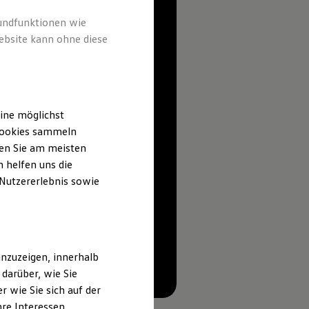
rundfunktionen wie
ebsite kann ohne diese
ine möglichst
 Cookies sammeln
ten Sie am meisten
 helfen uns die
 Nutzererlebnis sowie
nzuzeigen, innerhalb
darüber, wie Sie
--:--
 wie Sie sich auf der
Verbleibende Zeit, --:--
hre Interessen