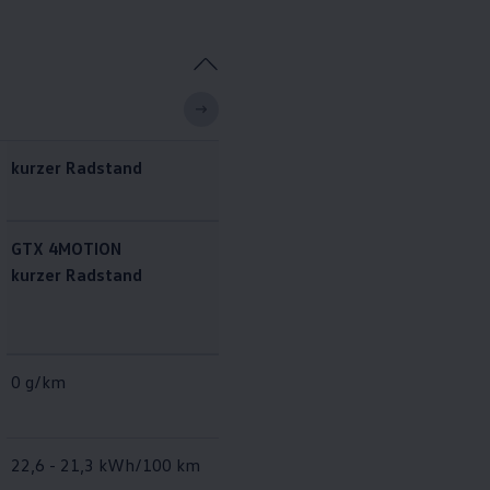
kurzer Radstand
kurzer Radstand
GTX 4MOTION
ID. Buzz Pro Feste
kurzer Radstand
Trennwand mit
Aufbauhersteller
Snoeks
0 g/km
0 g/km
22,6 - 21,3 kWh/100 km
20,5 - 19,1 kWh/100 km