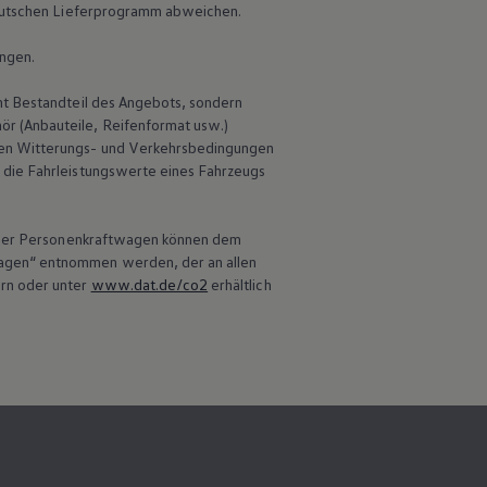
 deutschen Lieferprogramm abweichen.
ungen.
ht Bestandteil des Angebots, sondern
r (Anbauteile, Reifenformat usw.)
en Witterungs- und Verkehrsbedingungen
 die Fahrleistungswerte eines Fahrzeugs
 neuer Personenkraftwagen können dem
wagen“ entnommen werden, der an allen
ern oder unter
www.dat.de/co2
erhältlich