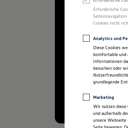
Erforderliche Co
Rettungsdienste
ONE Business ID Vorteile
Erforderliche Coo
Fahrzeugsuche & Marktplatz
Seitennavigation 
Fahrzeugsuche
Cookies nicht rich
Fahrzeuge online kaufen
Digitaler Marktplatz
Kauf & Finanzierung
Analytics und Pe
Online-Fahrzeugbewertung
Aktionen & Angebote
Diese Cookies we
E-Auto-Förderung
Für Privatkunden
komfortable und 
Für Gewerbekunden
Informationen dar
Profi Paket
besuchen oder wie
TopDeal
Gebrauchtwagen
Nutzerfreundlichk
ProfiPartner für Gebrauchtwagen
grundlegende Ent
Zertifizierte Gebrauchtwagen
Finanzierung
Für Privatkunden
Marketing
Für Gewerbekunden
Leasing
Wir nutzen diese 
Für Privatkunden
und außerhalb de
Für Gewerbekunden
unsere Webseite n
Versicherungen & Garantien
Garantien
Seite bewegen. De