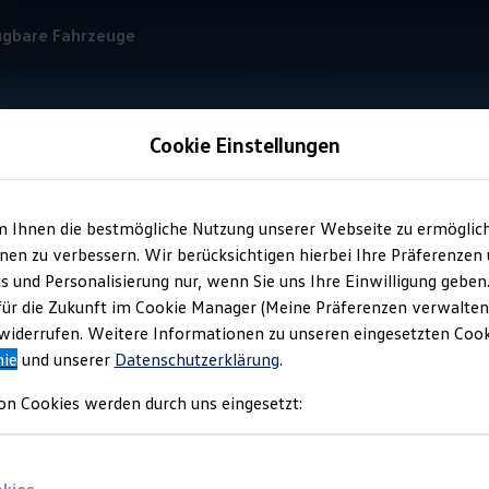
ügbare Fahrzeuge
Cookie Einstellungen
Optionale anklappbare Anhängevorrichtung
Technische Daten
m Ihnen die bestmögliche Nutzung unserer Webseite zu ermöglic
en zu verbessern. Wir berücksichtigen hierbei Ihre Präferenzen
cs und Personalisierung nur, wenn Sie uns Ihre Einwilligung geben
opfdruck aus
für die Zukunft im Cookie Manager (Meine Präferenzen verwalten)
iderrufen. Weitere Informationen zu unseren eingesetzten Cooki
nie
und unserer
Datenschutzerklärung
.
on Cookies werden durch uns eingesetzt: