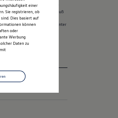
ungshäufigkeit einer
rhältlich. Sie wird bequem über
upplung nur noch leicht mit dem Fuß
. Sie registrieren, ob
matisch. Wieder den Schalter
ind. Dies basiert auf
nur noch von Hand oder per Fuß unter
Informationen können
aften oder
evante Werbung
solcher Daten zu
 mit
eren
iften
Kontakt
Händlersuche