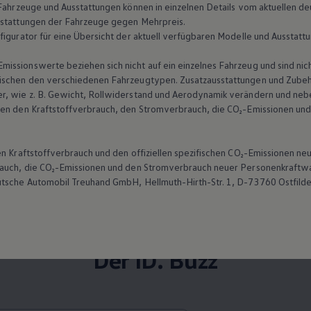
n Fahrzeuge und Ausstattungen können in einzelnen Details vom aktuellen
sstattungen der Fahrzeuge gegen Mehrpreis.
figurator für eine Übersicht der aktuell verfügbaren Modelle und Ausstatt
ssionswerte beziehen sich nicht auf ein einzelnes Fahrzeug und sind nic
ischen den verschiedenen Fahrzeugtypen. Zusatzausstattungen und Zubehö
r, wie
z. B.
Gewicht, Rollwiderstand und Aerodynamik verändern und neb
ten den Kraftstoffverbrauch, den Stromverbrauch, die CO₂-Emissionen und
len Kraftstoffverbrauch und den offiziellen spezifischen CO₂-Emissionen
brauch, die CO₂-Emissionen und den Stromverbrauch neuer Personenkraft
utsche Automobil Treuhand GmbH, Hellmuth-Hirth-Str. 1, D-73760 Ostfild
Der ID. Buzz