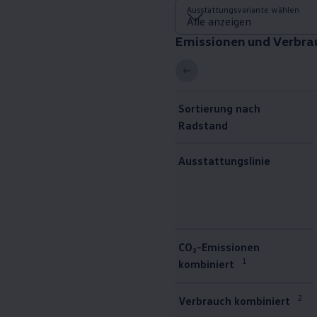
Autonomes Fahren
Ausstattungsvariante wählen
Mehr zum ID. Buzz
Online Beratung
Emissionen und Verbra
California Welt
California Club
California Magazin & Ratgeber
Vanlife
Ratgeber
Sortierung nach
Routen & Reisen
Radstand
California Reisen & Erlebnisse
California App
California Lifestyle & Zubehör
Ausstattungslinie
Übernachten im California
Marke
Unternehmen
Karriere
Karriere im Unternehmen
Karriere im Autohaus
Emissionen und Verbrauch
Nachhaltigkeit
CO₂-Emissionen
Kunden
1
kombiniert
Gesellschaft
Natur
Events
2
Verbrauch kombiniert
Rückblick VW Bus Festival 2023
75 Jahre Bulli Jubiläum