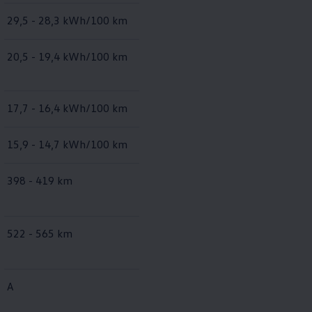
29,5 - 28,3 kWh/100 km
27,1 - 25,5 kWh/100 km
20,5 - 19,4 kWh/100 km
18,6 - 17,3 kWh/100 km
17,7 - 16,4 kWh/100 km
15,7 - 14,6 kWh/100 km
15,9 - 14,7 kWh/100 km
14,1 - 13,2 kWh/100 km
398 - 419 km
433 - 460 km
522 - 565 km
583 - 623 km
A
A