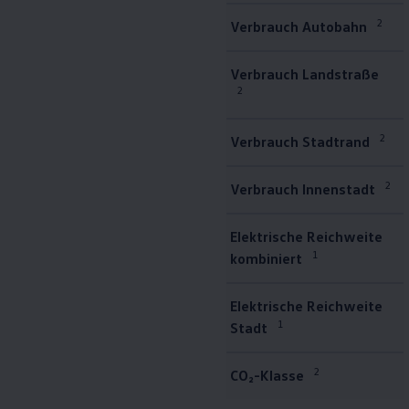
Bulli Magazin
2
Verbrauch Autobahn
Fahrzeugabholung ab Werk
Uptime
Verbrauch Landstraße
2
2
Verbrauch Stadtrand
2
Verbrauch Innenstadt
Elektrische Reichweite
1
kombiniert
Elektrische Reichweite
1
Stadt
2
CO₂-Klasse