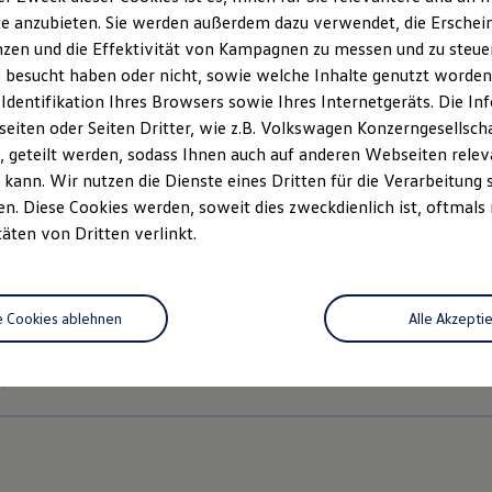
e anzubieten. Sie werden außerdem dazu verwendet, die Erschein
uzz
auch mit einer optionalen anklappbaren Anhängevorrichtung e
gelt und fährt elektrisch heraus. Nun müssen Sie die Kugelkopfk
zen und die Effektivität von Kampagnen zu messen und zu steuern
sie einrasten lassen. Das Einklappen erfolgt ebenfalls halbauto
 besucht haben oder nicht, sowie welche Inhalte genutzt worden s
entsichert und elektrisch nach unten geklappt. Danach muss sie 
 Identifikation Ihres Browsers sowie Ihres Internetgeräts. Die 
iten oder Seiten Dritter, wie z.B. Volkswagen Konzerngesellsch
 geteilt werden, sodass Ihnen auch auf anderen Webseiten rel
kann. Wir nutzen die Dienste eines Dritten für die Verarbeitung 
. Diese Cookies werden, soweit dies zweckdienlich ist, oftmals
täten von Dritten verlinkt.
e Cookies ablehnen
Alle Akzepti
Datenschutzerklärungen
Cookie-Richtlinie
Lizenzhinweise Dritter
EU Data Act
Produktsicherheitsinformationen
Rückrufe
Vorschr