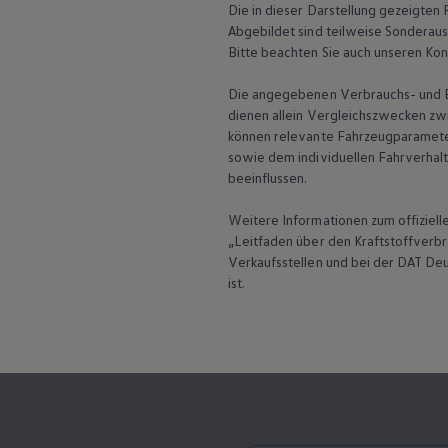
Die in dieser Darstellung gezeigte
Digitales Bordbuch
Fahrerassistenz- und Sicherheitssysteme
Abgebildet sind teilweise Sonderau
Kontrollleuchten
Bitte beachten Sie auch unseren Kon
Kurzfahrprofile und Ölverdünnung
Batterieverordnung
Die angegebenen Verbrauchs- und Emi
XTL-Dieselkraftstoff
dienen allein Vergleichszwecken zw
Ersatzteile und Betriebsflüssigkeiten
können relevante Fahrzeugparamete
Original Zubehör und Lifestyle Produkte
myVolkswagen
sowie dem individuellen Fahrverhal
myVolkswagen Business
beeinflussen.
Elektrisch & Autonom
Elektro - & Hybridfahrzeuge
Weitere Informationen zum offiziel
Unser Ansatz
„Leitfaden über den Kraftstoffver
Klimafreundlicher Strom
Verkaufsstellen und bei der DAT De
Reichweite & Ladelösungen
Reichweitensimulator
ist.
Ladezeitensimulator
Ladelösungen für Privatkunden
Ladelösungen für Gewerbekunden
Wallbox und Ladekabel
Bidirektionales Laden
Förderung & Kosten der Elektrofahrzeuge
Fördermöglichkeiten für Privatkunden
Fördermöglichkeiten für Gewerbekunden
Kostensimulator