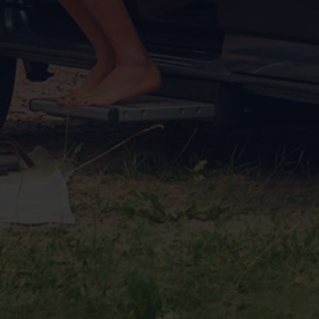
Autonomes Fahren
Mehr zum ID. Buzz
Online Beratung
California Welt
California Club
California Magazin & Ratgeber
Vanlife
Ratgeber
Routen & Reisen
California Reisen & Erlebnisse
California App
California Lifestyle & Zubehör
Übernachten im California
Marke
Unternehmen
Karriere
Karriere im Unternehmen
Karriere im Autohaus
Nachhaltigkeit
Kunden
Gesellschaft
Natur
Events
Rückblick VW Bus Festival 2023
75 Jahre Bulli Jubiläum