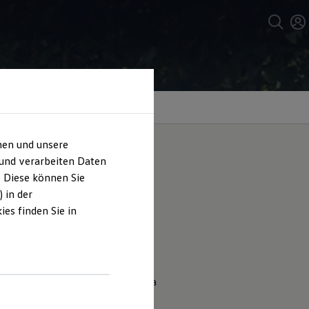
hen und unsere
 und verarbeiten Daten
. Diese können Sie
tipp zur
 in der
es finden Sie in
tufe fürs Aussteigen an der Adria
nktionen Ihres neuen Grand