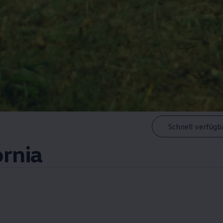
Schnell verfügb
ornia