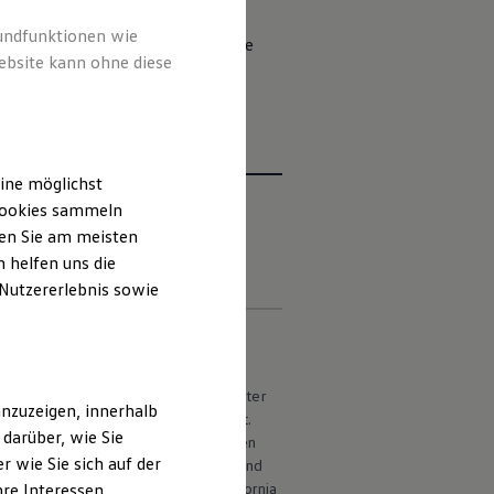
im Infotainment-System, der
rundfunktionen wie
 Sie ausstattungsabhängig viele
ebsite kann ohne diese
nenbeleuchtung bis zur Heizung.
ine möglichst
 Cookies sammeln
ten Sie am meisten
iften
Kontakt
Händlersuche
 helfen uns die
 Nutzererlebnis sowie
 Connect Vertrag, welcher online unter
nzuzeigen, innerhalb
 der
Volkswagen
AG abzuschließen ist.
darüber, wie Sie
fotainment-Systems oder im
Volkswagen
 wie Sie sich auf der
on Land zu Land variieren kann. Im Grand
ht verfügbar. Zum Download der
California
hre Interessen