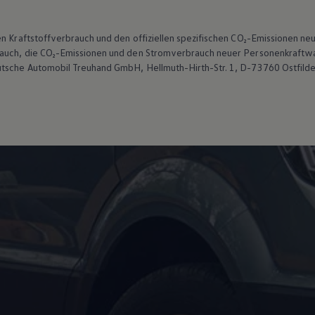
len Kraftstoffverbrauch und den offiziellen spezifischen CO₂-Emissionen
brauch, die CO₂-Emissionen und den Stromverbrauch neuer Personenkraft
utsche Automobil Treuhand GmbH, Hellmuth-Hirth-Str. 1, D-73760 Ostfild