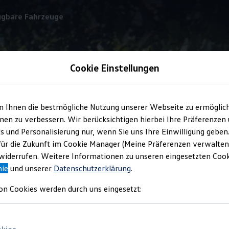
ügbare Fahrzeuge
Cookie Einstellungen
Smart Camping
m Ihnen die bestmögliche Nutzung unserer Webseite zu ermöglic
en zu verbessern. Wir berücksichtigen hierbei Ihre Präferenzen
cs und Personalisierung nur, wenn Sie uns Ihre Einwilligung geben
 Köpfchen –
per Finger
für die Zukunft im Cookie Manager (Meine Präferenzen verwalten)
iderrufen. Weitere Informationen zu unseren eingesetzten Cooki
ne
nie
und unserer
Datenschutzerklärung
.
on Cookies werden durch uns eingesetzt:
ie Klimaanlage im Fahrgastraum einstellen, die elektrische Tritts
tphone die Standheizung aktivieren – verschiedene Camping-Fu