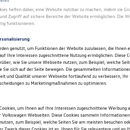
okies
1
n aus anzeigen und teilweise steuern: der
California
In-Car App
kies helfen dabei, eine Website nutzbar zu machen, indem sie G
2
aum und der
California
App
auf Ihrem Smartphone. Damit haben
und Zugriff auf sichere Bereiche der Website ermöglichen. Die W
nd
California
bequem im Griff – und stets im Blick:
z. B.
von der In
tig funktionieren.
rsonalisierung
rden genutzt, um Funktionen der Website zuzulassen, die Ihnen e
auf Ihre Interessen zugeschnittene Nutzung ermöglichen. Diese
Datenschutzerklärungen
Cookie-Richtlinie
Lizenzhinweise Dritter
über, wie Sie unsere Webseite nutzen, zum Beispiel, welche Sei
EU Data Act
Produktsicherheitsinformationen
Rückrufe
Vorschr
 Sie sich auf der Seite bewegen. Die gesammelten Informationen
eit und Qualität unserer Webseite fortlaufend zu verbessern, Ihr
scheidungen zu Marketingmaßnahmen zu optimieren.
 benötigen Sie ein
Volkswagen
ID Benutzerkonto und einen separaten VW
Cookies, um Ihnen auf Ihre Interessen zugeschnittene Werbung a
 die App
„
Volkswagen
“ (erhältlich im App Store und Google Play Store) mit
r Volkswagen Webseiten. Diese Cookies sammeln Informationen 
ls Hauptnutzer erforderlich. Die In-Car App finden Sie im In-Car Shop des In
utzen, zum Beispiel, welche Seiten Sie am meisten besuchen oder
t-shop.volkswagen.com
), wobei zu beachten ist, dass die Verfügbarkeit v
In-Car App in Fahrzeugen mit dem Infotainmentsystem „Composition“ nic
r Zweck dieser Cookies ist es, Ihnen für Sie relevantere und an I