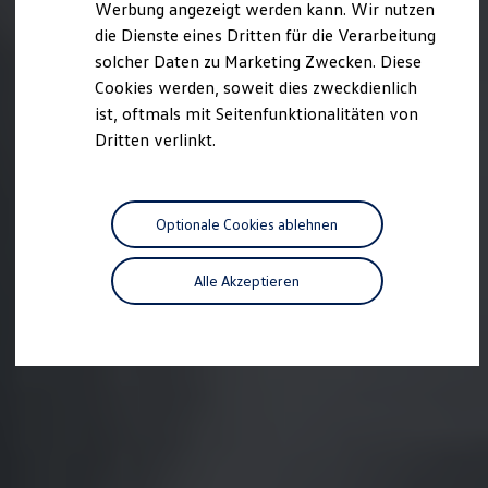
Werbung angezeigt werden kann. Wir nutzen
Autonomes Fahren
die Dienste eines Dritten für die Verarbeitung
Mehr zum ID. Buzz
Online Beratung
solcher Daten zu Marketing Zwecken. Diese
California Welt
Cookies werden, soweit dies zweckdienlich
California Club
ist, oftmals mit Seitenfunktionalitäten von
California Magazin & Ratgeber
Vanlife
Dritten verlinkt.
Ratgeber
Routen & Reisen
California Reisen & Erlebnisse
California App
Optionale Cookies ablehnen
California Lifestyle & Zubehör
Übernachten im California
Marke
Alle Akzeptieren
Unternehmen
Karriere
Karriere im Unternehmen
Karriere im Autohaus
Nachhaltigkeit
Kunden
Gesellschaft
Natur
Events
Rückblick VW Bus Festival 2023
75 Jahre Bulli Jubiläum