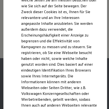
welche Seiten Sie am meisten besuchen oder
Digitales Bordbuch
wie Sie sich auf der Seite bewegen. Der
Weitere Informationen zum offiziellen Kraftstoffverbrauch und
Fahrerassistenz- und Sicherheitssysteme
Zweck dieser Cookies ist es, Ihnen für Sie
den offiziellen spezifischen CO₂-Emissionen neuer
Kontrollleuchten
Kurzfahrprofile und Ölverdünnung
Personenkraftwagen können dem „Leitfaden über den
relevantere und an Ihre Interessen
Batterieverordnung
Kraftstoffverbrauch, die CO₂-Emissionen und den
angepasste Inhalte anzubieten. Sie werden
XTL-Dieselkraftstoff
Stromverbrauch neuer Personenkraftwagen“ entnommen
außerdem dazu verwendet, die
Ersatzteile und Betriebsflüssigkeiten
werden, der an allen Verkaufsstellen und bei der DAT
Original Zubehör und Lifestyle Produkte
Erscheinungshäufigkeit einer Anzeige zu
Deutsche Automobil Treuhand GmbH, Hellmuth-Hirth-Str. 1, D-
myVolkswagen
begrenzen und die Effektivität von
73760 Ostfildern oder unter
www.dat.de/co2
erhältlich ist.
myVolkswagen Business
Kampagnen zu messen und zu steuern. Sie
Elektrisch & Autonom
Elektro - & Hybridfahrzeuge
registrieren, ob Sie eine Webseite besucht
Unser Ansatz
haben oder nicht, sowie welche Inhalte
Klimafreundlicher Strom
genutzt worden sind. Dies basiert auf einer
Reichweite & Ladelösungen
Reichweitensimulator
eindeutigen Identifikation Ihres Browsers
Ladezeitensimulator
sowie Ihres Internetgeräts. Die
Ladelösungen für Privatkunden
Informationen können mit anderen
Ladelösungen für Gewerbekunden
Wallbox und Ladekabel
Webseiten oder Seiten Dritter, wie z.B.
Bidirektionales Laden
Volkswagen Konzerngesellschaften oder
Förderung & Kosten der Elektrofahrzeuge
Werbetreibenden, geteilt werden, sodass
Fördermöglichkeiten für Privatkunden
Fördermöglichkeiten für Gewerbekunden
Ihnen auch auf anderen Webseiten relevante
Kostensimulator