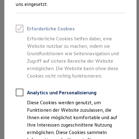
Aufwand. Die schwarze Außenseite hält Sonnenstrahlen
Rettungsdienste
uns eingesetzt:
ONE Business ID Vorteile
fern und schützt vorm Aufheizen am Tag, die graue
Fahrzeugsuche & Marktplatz
Innenseite sorgt für wohnliche Atmosphäre und isoliert in
Fahrzeugsuche
kühlen Nächten. So genießen Sie mehr Ruhe, mehr Komfort,
Fahrzeuge online kaufen
Erforderliche Cookies
Digitaler Marktplatz
mehr Vanlife – und dank praktischer Knickstangen lässt sich
Kauf & Finanzierung
die Frontmatte kompakt verstauen, damit mehr Platz fürs
Erforderliche Cookies helfen dabei, eine
Online-Fahrzeugbewertung
Wesentliche bleibt.
Website nutzbar zu machen, indem sie
Aktionen & Angebote
E-Auto-Förderung
Grundfunktionen wie Seitennavigation und
Für Privatkunden
Zugriff auf sichere Bereiche der Website
Für Gewerbekunden
ermöglichen. Die Website kann ohne diese
Profi Paket
TopDeal
Cookies nicht richtig funktionieren.
Impressum
Nutzungsbedingungen
Gebrauchtwagen
Datenschutzerklärungen
Cookie-Richtlinie
ProfiPartner für Gebrauchtwagen
Zertifizierte Gebrauchtwagen
Lizenzhinweise Dritter
Analytics und Personalisierung
Finanzierung
Angaben zum Digital Service Act (DSA)
EU Data Act
Diese Cookies werden genutzt, um
Für Privatkunden
Produktsicherheitsinformationen
Rückrufe
Vorschriften
Für Gewerbekunden
Funktionen der Website zuzulassen, die
Leasing
Kontakt
Händlersuche
Newsletter
Ihnen eine möglichst komfortable und auf
Für Privatkunden
VERTRAG WIDERRUFEN
Ihre Interessen zugeschnittene Nutzung
Für Gewerbekunden
Versicherungen & Garantien
ermöglichen. Diese Cookies sammeln
Garantien