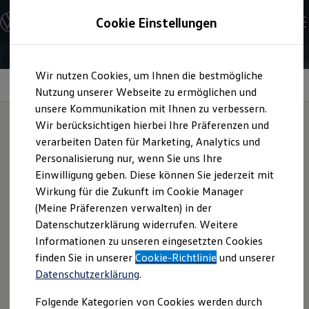
Modelle & Konfigurator
Cookie Einstellungen
Nutzfahrzeuge
Nutzfahrzeugkategorien entdecken
Modelle konfigurieren
Konfiguration laden
Zum
Zum
Modelle vergleichen
Wir nutzen Cookies, um Ihnen die bestmögliche
Hauptinhalt
Footer
Vorgängermodelle und Oldtimer
Optionale Thermomatten
springen
springen
Nutzung unserer Webseite zu ermöglichen und
Vorgängermodelle
Oldtimer
unsere Kommunikation mit Ihnen zu verbessern.
Bulli Historie
Wir berücksichtigen hierbei Ihre Präferenzen und
Branchenlösungen & Gewerbekunden
verarbeiten Daten für Marketing, Analytics und
Umbaulösungen und Hersteller finden
Leichter abdunkeln,
Auf- und Umbauten entdecken & konfigurieren
Personalisierung nur, wenn Sie uns Ihre
Groß- und Sonderkunden
Einwilligung geben. Diese können Sie jederzeit mit
Großkunden
entspannter schlafen
Wirkung für die Zukunft im Cookie Manager
Kommunen & Behörden
Journalisten
(Meine Präferenzen verwalten) in der
Sportvereine
Datenschutzerklärung widerrufen. Weitere
Branchenlösungen
Abends einfach wohlfühlen: Mit den neuen, optionalen
Informationen zu unseren eingesetzten Cookies
Bau & Handwerk
Thermomatten verwandeln Sie Ihren Grand
California
im
Gewerbliche Personenbeförderung
finden Sie in unserer
Cookie-Richtlinie
und unserer
Handumdrehen in einen geschützten Rückzugsort.
Service & mobile Werkstätten
Datenschutzerklärung
.
Kurier, Logistik & Handel
Magnetisch befestigt, dunkeln sie zuverlässig ab, schaffen
Kühlfahrzeuge
Privatsphäre und ein angenehmes Klima – ohne viel
Folgende Kategorien von Cookies werden durch
Feuerwehr