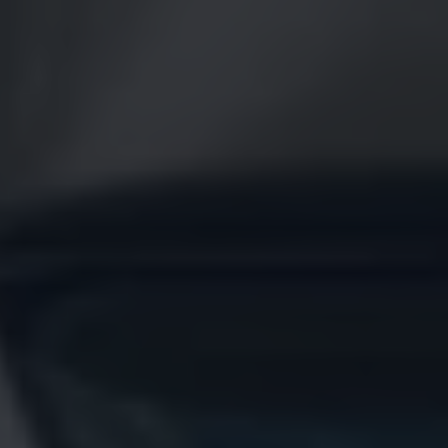
Bulli Magazin
Fahrzeugabholung ab Werk
Uptime