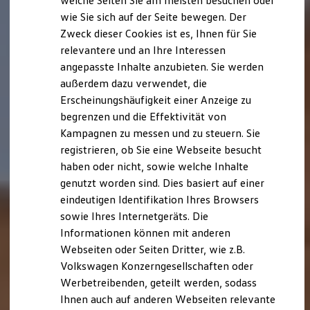
welche Seiten Sie am meisten besuchen oder
Digitales Bordbuch
wie Sie sich auf der Seite bewegen. Der
Fahrerassistenz- und Sicherheitssysteme
Zweck dieser Cookies ist es, Ihnen für Sie
Kontrollleuchten
Kurzfahrprofile und Ölverdünnung
relevantere und an Ihre Interessen
Batterieverordnung
angepasste Inhalte anzubieten. Sie werden
XTL-Dieselkraftstoff
außerdem dazu verwendet, die
Ersatzteile und Betriebsflüssigkeiten
Original Zubehör und Lifestyle Produkte
Erscheinungshäufigkeit einer Anzeige zu
myVolkswagen
begrenzen und die Effektivität von
myVolkswagen Business
Kampagnen zu messen und zu steuern. Sie
Elektrisch & Autonom
Elektro - & Hybridfahrzeuge
registrieren, ob Sie eine Webseite besucht
Unser Ansatz
haben oder nicht, sowie welche Inhalte
Klimafreundlicher Strom
genutzt worden sind. Dies basiert auf einer
Reichweite & Ladelösungen
Reichweitensimulator
eindeutigen Identifikation Ihres Browsers
Ladezeitensimulator
sowie Ihres Internetgeräts. Die
Ladelösungen für Privatkunden
Informationen können mit anderen
Ladelösungen für Gewerbekunden
Wallbox und Ladekabel
Webseiten oder Seiten Dritter, wie z.B.
Bidirektionales Laden
Volkswagen Konzerngesellschaften oder
Förderung & Kosten der Elektrofahrzeuge
Werbetreibenden, geteilt werden, sodass
Fördermöglichkeiten für Privatkunden
Fördermöglichkeiten für Gewerbekunden
Ihnen auch auf anderen Webseiten relevante
Kostensimulator