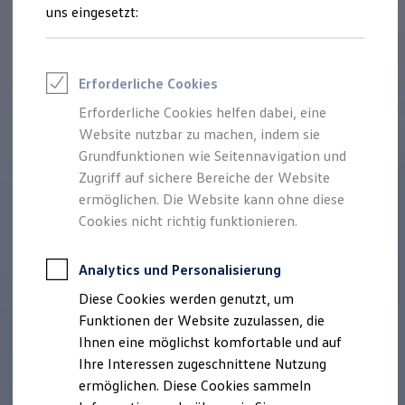
Rettungsdienste
uns eingesetzt:
ONE Business ID Vorteile
Fahrzeugsuche & Marktplatz
Fahrzeugsuche
Fahrzeuge online kaufen
Erforderliche Cookies
Digitaler Marktplatz
Kauf & Finanzierung
Erforderliche Cookies helfen dabei, eine
Online-Fahrzeugbewertung
Website nutzbar zu machen, indem sie
Aktionen & Angebote
E-Auto-Förderung
Grundfunktionen wie Seitennavigation und
Für Privatkunden
Zugriff auf sichere Bereiche der Website
Für Gewerbekunden
ermöglichen. Die Website kann ohne diese
Profi Paket
TopDeal
Cookies nicht richtig funktionieren.
Gebrauchtwagen
ProfiPartner für Gebrauchtwagen
Zertifizierte Gebrauchtwagen
Analytics und Personalisierung
Finanzierung
Diese Cookies werden genutzt, um
Für Privatkunden
Für Gewerbekunden
Funktionen der Website zuzulassen, die
Leasing
Ihnen eine möglichst komfortable und auf
Für Privatkunden
Ihre Interessen zugeschnittene Nutzung
Für Gewerbekunden
Versicherungen & Garantien
ermöglichen. Diese Cookies sammeln
Garantien