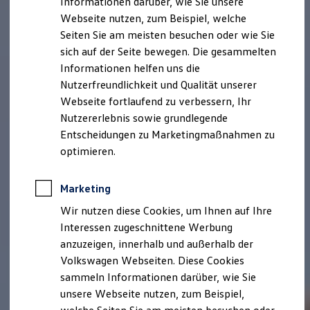
Informationen darüber, wie Sie unsere
Kfz-Versicherung für Nutzfahrzeuge
Webseite nutzen, zum Beispiel, welche
Restschuldversicherung
Wartungsverträge
Seiten Sie am meisten besuchen oder wie Sie
Besitzer & Service
sich auf der Seite bewegen. Die gesammelten
Reparatur & Service
Informationen helfen uns die
Sommer-Special
Reparatur, Pflege & Inspektion
Nutzerfreundlichkeit und Qualität unserer
Servicetermin anfragen
Webseite fortlaufend zu verbessern, Ihr
Service-Vorteile bei Volkswagen Nutzfahrzeuge
Nutzererlebnis sowie grundlegende
ServicePlus
Economy Service
Entscheidungen zu Marketingmaßnahmen zu
Räder & Reifen Service
optimieren.
Ersatzfahrzeuge
Notdienst und Pannenhilfe
Software, Konnektivität & Apps
Marketing
California App
VW Connect für Ihren ID. Buzz
Wir nutzen diese Cookies, um Ihnen auf Ihre
VW Connect für Ihren Transporter/Caravelle
Interessen zugeschnittene Werbung
VW Connect für Ihren Amarok
anzuzeigen, innerhalb und außerhalb der
VW Connect für andere Modelle
Connect Pro
Volkswagen Webseiten. Diese Cookies
Fleet Interface Data
sammeln Informationen darüber, wie Sie
Multistop Pathfinder
unsere Webseite nutzen, zum Beispiel,
Übersicht Software Updates
Hilfreiches für Besitzer