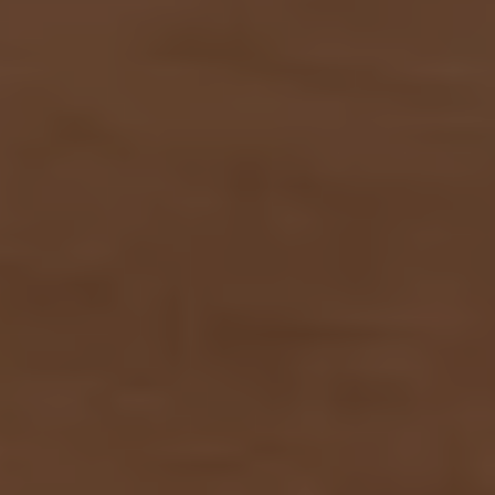
Bulli Magazin
Fahrzeugabholung ab Werk
Uptime