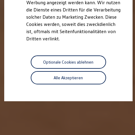
Werbung angezeigt werden kann. Wir nutzen
Autonomes Fahren
die Dienste eines Dritten für die Verarbeitung
Mehr zum ID. Buzz
Online Beratung
solcher Daten zu Marketing Zwecken. Diese
California Welt
Cookies werden, soweit dies zweckdienlich
California Club
ist, oftmals mit Seitenfunktionalitäten von
California Magazin & Ratgeber
Vanlife
Dritten verlinkt.
Ratgeber
Routen & Reisen
California Reisen & Erlebnisse
California App
Optionale Cookies ablehnen
California Lifestyle & Zubehör
Übernachten im California
Marke
Alle Akzeptieren
Unternehmen
Karriere
Karriere im Unternehmen
Karriere im Autohaus
Nachhaltigkeit
Kunden
Gesellschaft
Natur
Events
Rückblick VW Bus Festival 2023
75 Jahre Bulli Jubiläum