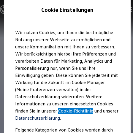
Modelle & Konfigurator
Cookie Einstellungen
Nutzfahrzeuge
Nutzfahrzeugkategorien entdecken
Modelle konfigurieren
Konfiguration laden
Zum
Zum
Modelle vergleichen
Wir nutzen Cookies, um Ihnen die bestmögliche
Hauptinhalt
Footer
Vorgängermodelle und Oldtimer
springen
springen
Nutzung unserer Webseite zu ermöglichen und
Vorgängermodelle
Oldtimer
unsere Kommunikation mit Ihnen zu verbessern.
Bulli Historie
Wir berücksichtigen hierbei Ihre Präferenzen und
Branchenlösungen & Gewerbekunden
verarbeiten Daten für Marketing, Analytics und
Umbaulösungen und Hersteller finden
Auf- und Umbauten entdecken & konfigurieren
Personalisierung nur, wenn Sie uns Ihre
Groß- und Sonderkunden
Einwilligung geben. Diese können Sie jederzeit mit
Großkunden
Wirkung für die Zukunft im Cookie Manager
Kommunen & Behörden
Journalisten
(Meine Präferenzen verwalten) in der
Sportvereine
Datenschutzerklärung widerrufen. Weitere
Branchenlösungen
Informationen zu unseren eingesetzten Cookies
Bau & Handwerk
Gewerbliche Personenbeförderung
finden Sie in unserer
Cookie-Richtlinie
und unserer
Service & mobile Werkstätten
Datenschutzerklärung
.
Kurier, Logistik & Handel
Kühlfahrzeuge
Folgende Kategorien von Cookies werden durch
Feuerwehr