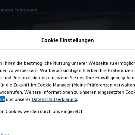
ügbare Fahrzeuge
Cookie Einstellungen
myVolkswagen
Business
m Ihnen die bestmögliche Nutzung unserer Webseite zu ermöglic
en zu verbessern. Wir berücksichtigen hierbei Ihre Präferenzen
cs und Personalisierung nur, wenn Sie uns Ihre Einwilligung geben
otten
mit großen Ziele
für die Zukunft im Cookie Manager (Meine Präferenzen verwalten)
iderrufen. Weitere Informationen zu unseren eingesetzten Cooki
nie
und unserer
Datenschutzerklärung
.
im Blick – mit dem
myVolkswagen
Business
Geschäftskundenport
on Cookies werden durch uns eingesetzt:
 teilen Sie Ihren
Caravelle
einfach und schnell mit ihren Kolleg
ern Sie ihre Fahrzeuge ohne großen Aufwand digital mit nur weni