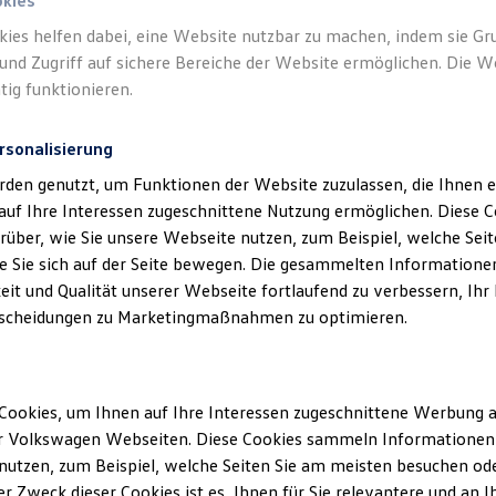
enter: Alles, was Sie brauchen, ist eine ONE
Business
ID und schon 
okies
ert auf Kurs, digital und zeitsparend.
kies helfen dabei, eine Website nutzbar zu machen, indem sie G
und Zugriff auf sichere Bereiche der Website ermöglichen. Die W
tig funktionieren.
rsonalisierung
rden genutzt, um Funktionen der Website zuzulassen, die Ihnen e
auf Ihre Interessen zugeschnittene Nutzung ermöglichen. Diese
Datenschutzerklärungen
Cookie-Richtlinie
Lizenzhinweise Dritter
über, wie Sie unsere Webseite nutzen, zum Beispiel, welche Sei
EU Data Act
Produktsicherheitsinformationen
Rückrufe
Vorschr
 Sie sich auf der Seite bewegen. Die gesammelten Informationen
eit und Qualität unserer Webseite fortlaufend zu verbessern, Ihr
scheidungen zu Marketingmaßnahmen zu optimieren.
n Fahrzeuge und Ausstattungen können in einzelnen Details vom aktuellen
Cookies, um Ihnen auf Ihre Interessen zugeschnittene Werbung a
sstattungen der Fahrzeuge gegen Mehrpreis.
r Volkswagen Webseiten. Diese Cookies sammeln Informationen 
figurator für eine Übersicht der aktuell verfügbaren Modelle und Ausstatt
utzen, zum Beispiel, welche Seiten Sie am meisten besuchen oder
r Zweck dieser Cookies ist es, Ihnen für Sie relevantere und an I