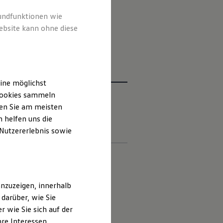
bringen Sie Ihre
Volkswagen
rundfunktionen wie
ebsite kann ohne diese
ine möglichst
 Cookies sammeln
ten Sie am meisten
iften
Kontakt
Händlersuche
 helfen uns die
 Nutzererlebnis sowie
 deutschen Lieferprogramm abweichen.
nzuzeigen, innerhalb
darüber, wie Sie
ungen.
 wie Sie sich auf der
hre Interessen