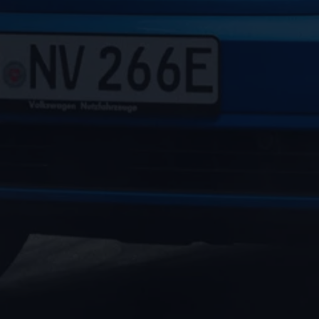
Bulli Magazin
Fahrzeugabholung ab Werk
Uptime