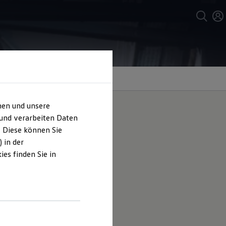
hen und unsere
 und verarbeiten Daten
. Diese können Sie
n
 in der
es finden Sie in
al für kleine und mittelgroße
en oder ihrem Volkswagenpartner.
gen Klicks.