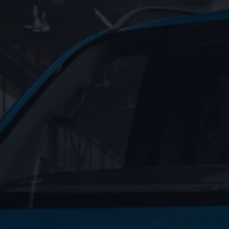
Digitales Bordbuch
Fahrerassistenz- und Sicherheitssysteme
Kontrollleuchten
Kurzfahrprofile und Ölverdünnung
Batterieverordnung
XTL-Dieselkraftstoff
Ersatzteile und Betriebsflüssigkeiten
Original Zubehör und Lifestyle Produkte
myVolkswagen
myVolkswagen Business
Elektrisch & Autonom
Elektro - & Hybridfahrzeuge
Unser Ansatz
Klimafreundlicher Strom
Reichweite & Ladelösungen
Reichweitensimulator
Ladezeitensimulator
Ladelösungen für Privatkunden
Ladelösungen für Gewerbekunden
Wallbox und Ladekabel
Bidirektionales Laden
Förderung & Kosten der Elektrofahrzeuge
Fördermöglichkeiten für Privatkunden
Fördermöglichkeiten für Gewerbekunden
Kostensimulator