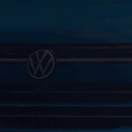
Autonomes Fahren
Mehr zum ID. Buzz
Online Beratung
California Welt
California Club
California Magazin & Ratgeber
Vanlife
Ratgeber
Routen & Reisen
California Reisen & Erlebnisse
California App
California Lifestyle & Zubehör
Übernachten im California
Marke
Unternehmen
Karriere
Karriere im Unternehmen
Karriere im Autohaus
Nachhaltigkeit
Kunden
Gesellschaft
Natur
Events
Rückblick VW Bus Festival 2023
75 Jahre Bulli Jubiläum