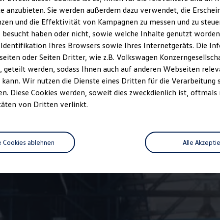
ssionswerte beziehen sich nicht auf ein einzelnes Fahrzeug und sind nic
e anzubieten. Sie werden außerdem dazu verwendet, die Erschein
ischen den verschiedenen Fahrzeugtypen. Zusatzausstattungen und Zubehö
zen und die Effektivität von Kampagnen zu messen und zu steuern
r, wie
z. B.
Gewicht, Rollwiderstand und Aerodynamik verändern und neb
ten den Kraftstoffverbrauch, den Stromverbrauch, die CO₂-Emissionen und
 besucht haben oder nicht, sowie welche Inhalte genutzt worden s
 Identifikation Ihres Browsers sowie Ihres Internetgeräts. Die 
iten oder Seiten Dritter, wie z.B. Volkswagen Konzerngesellsch
len Kraftstoffverbrauch und den offiziellen spezifischen CO₂-Emissionen
 geteilt werden, sodass Ihnen auch auf anderen Webseiten rel
brauch, die CO₂-Emissionen und den Stromverbrauch neuer Personenkraft
kann. Wir nutzen die Dienste eines Dritten für die Verarbeitung 
utsche Automobil Treuhand GmbH, Hellmuth-Hirth-Str. 1, D-73760 Ostfild
. Diese Cookies werden, soweit dies zweckdienlich ist, oftmals
täten von Dritten verlinkt.
e Cookies ablehnen
Alle Akzepti