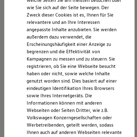
welche Seiten Sie am meisten besuchen oder
VW Connect für Ihren ID. Buzz
wie Sie sich auf der Seite bewegen. Der
VW Connect für Ihren Transporter/Caravelle
Zweck dieser Cookies ist es, Ihnen für Sie
VW Connect für Ihren Amarok
VW Connect für andere Modelle
relevantere und an Ihre Interessen
Connect Pro
angepasste Inhalte anzubieten. Sie werden
Fleet Interface Data
außerdem dazu verwendet, die
Multistop Pathfinder
Übersicht Software Updates
Erscheinungshäufigkeit einer Anzeige zu
Hilfreiches für Besitzer
begrenzen und die Effektivität von
Digitales Bordbuch
Kampagnen zu messen und zu steuern. Sie
Fahrerassistenz- und Sicherheitssysteme
Kontrollleuchten
registrieren, ob Sie eine Webseite besucht
Kurzfahrprofile und Ölverdünnung
Vielseitig wie gewohnt, selbstbewusster denn je:
haben oder nicht, sowie welche Inhalte
Batterieverordnung
mit neuer Front, neuem Interieur und intelligenten
genutzt worden sind. Dies basiert auf einer
XTL-Dieselkraftstoff
Assistenzsystemen
Ersatzteile und Betriebsflüssigkeiten
eindeutigen Identifikation Ihres Browsers
Neuen Multivan entdecken
Original Zubehör und Lifestyle Produkte
sowie Ihres Internetgeräts. Die
myVolkswagen
Informationen können mit anderen
myVolkswagen Business
Elektrisch & Autonom
Webseiten oder Seiten Dritter, wie z.B.
Neu
Elektro - & Hybridfahrzeuge
Volkswagen Konzerngesellschaften oder
Unser Ansatz
Werbetreibenden, geteilt werden, sodass
Klimafreundlicher Strom
Reichweite & Ladelösungen
Ihnen auch auf anderen Webseiten relevante
Reichweitensimulator