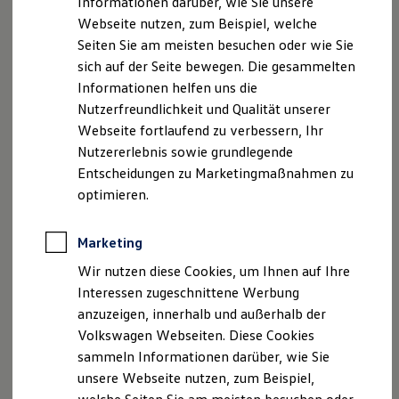
Informationen darüber, wie Sie unsere
Zertifizierte Gebrauchtwagen
Webseite nutzen, zum Beispiel, welche
Finanzierung
Für Privatkunden
Seiten Sie am meisten besuchen oder wie Sie
Für Gewerbekunden
sich auf der Seite bewegen. Die gesammelten
Leasing
Informationen helfen uns die
Für Privatkunden
Für Gewerbekunden
Nutzerfreundlichkeit und Qualität unserer
Versicherungen & Garantien
Der ID. Buzz
Webseite fortlaufend zu verbessern, Ihr
Garantien
Ab 52.270,75 € inkl. MwSt.
Nutzererlebnis sowie grundlegende
Kfz-Versicherung für Nutzfahrzeuge
Ab 43.925,00 € exkl. MwSt.
Restschuldversicherung
Entscheidungen zu Marketingmaßnahmen zu
Wartungsverträge
optimieren.
Besitzer & Service
Neu
Reparatur & Service
Platz da. Der neue Multivan
Sommer-Special
Marketing
Reparatur, Pflege & Inspektion
kommt.
Servicetermin anfragen
Wir nutzen diese Cookies, um Ihnen auf Ihre
Service-Vorteile bei Volkswagen Nutzfahrzeuge
Interessen zugeschnittene Werbung
ServicePlus
anzuzeigen, innerhalb und außerhalb der
Economy Service
Räder & Reifen Service
Volkswagen Webseiten. Diese Cookies
Ersatzfahrzeuge
sammeln Informationen darüber, wie Sie
Notdienst und Pannenhilfe
unsere Webseite nutzen, zum Beispiel,
Software, Konnektivität & Apps
California App