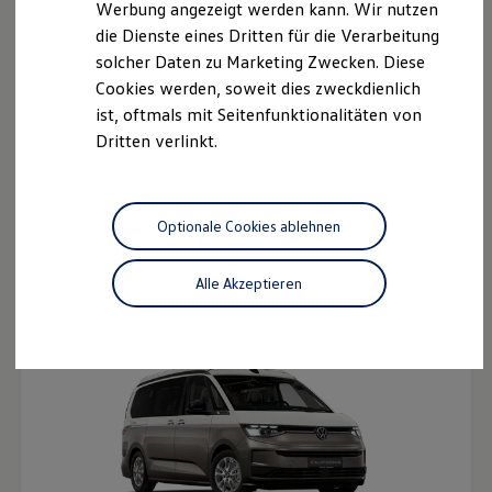
Werbung angezeigt werden kann. Wir nutzen
Ladezeitensimulator
die Dienste eines Dritten für die Verarbeitung
Ladelösungen für Privatkunden
Ladelösungen für Gewerbekunden
solcher Daten zu Marketing Zwecken. Diese
Wallbox und Ladekabel
Cookies werden, soweit dies zweckdienlich
Bidirektionales Laden
ist, oftmals mit Seitenfunktionalitäten von
Förderung & Kosten der Elektrofahrzeuge
Fördermöglichkeiten für Privatkunden
Dritten verlinkt.
Fördermöglichkeiten für Gewerbekunden
Kostensimulator
Der neue Multivan
Autonomes Fahren
Ab 57.465,10 € inkl. MwSt.
Mehr zum ID. Buzz
Ab 48.290,00 € exkl. MwSt.
Optionale Cookies ablehnen
Online Beratung
California Welt
Neu
California Club
Alle Akzeptieren
California Magazin & Ratgeber
Vanlife
Ratgeber
Routen & Reisen
California Reisen & Erlebnisse
California App
California Lifestyle & Zubehör
Übernachten im California
Marke
Unternehmen
Karriere