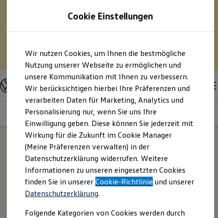
75 % Sonderabschreibung auf E-Fahrzeuge? – Und
Cookie Einstellungen
pro Monat Geld sparen?
– Berechnen Sie mit
unserem Kostensimulator Ihre Spritersparnis durch
den Umstieg auf ein Elektrofahrzeug.
Zum
Zum
Wir nutzen Cookies, um Ihnen die bestmögliche
Hauptinhalt
Footer
Zum Kostensimulator
springen
springen
Nutzung unserer Webseite zu ermöglichen und
unsere Kommunikation mit Ihnen zu verbessern.
Modelle & Konfigurator
Nutzfahrzeuge
Wir berücksichtigen hierbei Ihre Präferenzen und
Nutzfahrzeugkategorien entdecken
verarbeiten Daten für Marketing, Analytics und
Modelle konfigurieren
Konfiguration laden
Personalisierung nur, wenn Sie uns Ihre
Modelle
Ausstattungsvariante
Motoren
Farben
Interieur
Modelle vergleichen
Einwilligung geben. Diese können Sie jederzeit mit
Vorgängermodelle und Oldtimer
Wirkung für die Zukunft im Cookie Manager
Vorgängermodelle
Oldtimer
(Meine Präferenzen verwalten) in der
18
Modelle
Bulli Historie
Datenschutzerklärung widerrufen. Weitere
Branchenlösungen & Gewerbekunden
Informationen zu unseren eingesetzten Cookies
Umbaulösungen und Hersteller finden
Auf- und Umbauten entdecken & konfigurieren
NEU: KI TESTEN
finden Sie in unserer
Cookie-Richtlinie
und unserer
Groß- und Sonderkunden
Entdecken Sie Modelle, die perfekt zu
Datenschutzerklärung
.
Großkunden
Ihnen passen.
Kommunen & Behörden
Folgende Kategorien von Cookies werden durch
Journalisten