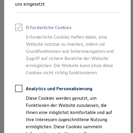
Sportvereine
uns eingesetzt:
Neu
Branchenlösungen
Bau & Handwerk
Gewerbliche Personenbeförderung
Service & mobile Werkstätten
Erforderliche Cookies
Kurier, Logistik & Handel
Menschen mit Behinderung
Erforderliche Cookies helfen dabei, eine
Kühlfahrzeuge
Website nutzbar zu machen, indem sie
Feuerwehr
Rettungsdienste
Grundfunktionen wie Seitennavigation und
ONE Business ID Vorteile
Zugriff auf sichere Bereiche der Website
Fahrzeugsuche & Marktplatz
ermöglichen. Die Website kann ohne diese
Fahrzeugsuche
Fahrzeuge online kaufen
Cookies nicht richtig funktionieren.
Digitaler Marktplatz
Der neue Caddy
Kauf & Finanzierung
Ab 34.200,60 € inkl. MwSt.
Online-Fahrzeugbewertung
Analytics und Personalisierung
Ab 28.740,00 € exkl. MwSt.
Aktionen & Angebote
Diese Cookies werden genutzt, um
E-Auto-Förderung
Mit Auf- und Umbaulösung
Aktionsangebot
Für Privatkunden
Funktionen der Website zuzulassen, die
Für Gewerbekunden
Ihnen eine möglichst komfortable und auf
Profi Paket
Ihre Interessen zugeschnittene Nutzung
TopDeal
Gebrauchtwagen
ermöglichen. Diese Cookies sammeln
ProfiPartner für Gebrauchtwagen