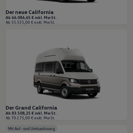
Karriere im Unternehmen
Karriere im Autohaus
Der neue California
Nachhaltigkeit
Ab 66.086,65 € inkl. MwSt.
Kunden
Ab 55.535,00 € exkl. MwSt.
Gesellschaft
Natur
Events
Rückblick VW Bus Festival 2023
75 Jahre Bulli Jubiläum
Bulli Magazin
Fahrzeugabholung ab Werk
Der Grand California
Ab 83.508,25 € inkl. MwSt.
Ab 70.175,00 € exkl. MwSt.
Mit Auf- und Umbaulösung