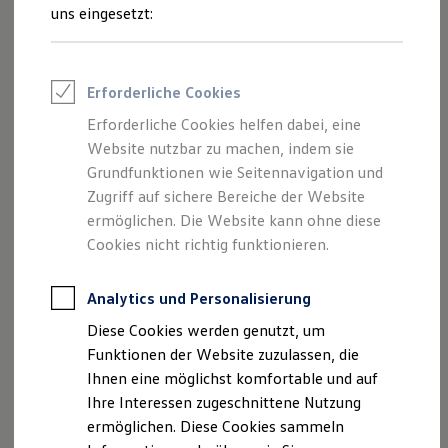
Sportvereine
uns eingesetzt:
Branchenlösungen
Bau & Handwerk
Gewerbliche Personenbeförderung
Service & mobile Werkstätten
Erforderliche Cookies
Kurier, Logistik & Handel
Menschen mit Behinderung
Erforderliche Cookies helfen dabei, eine
Kühlfahrzeuge
Website nutzbar zu machen, indem sie
Feuerwehr
Rettungsdienste
Grundfunktionen wie Seitennavigation und
ONE Business ID Vorteile
Zugriff auf sichere Bereiche der Website
Fahrzeugsuche & Marktplatz
ermöglichen. Die Website kann ohne diese
Fahrzeugsuche
Fahrzeuge online kaufen
Cookies nicht richtig funktionieren.
Digitaler Marktplatz
Kauf & Finanzierung
Online-Fahrzeugbewertung
Analytics und Personalisierung
Aktionen & Angebote
Diese Cookies werden genutzt, um
E-Auto-Förderung
Für Privatkunden
Funktionen der Website zuzulassen, die
Für Gewerbekunden
Ihnen eine möglichst komfortable und auf
Profi Paket
Ihre Interessen zugeschnittene Nutzung
TopDeal
Gebrauchtwagen
ermöglichen. Diese Cookies sammeln
ProfiPartner für Gebrauchtwagen