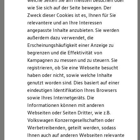
welche Seiten Sie am meisten besuchen oder
VW Connect für Ihren ID. Buzz
wie Sie sich auf der Seite bewegen. Der
VW Connect für Ihren Transporter/Caravelle
Zweck dieser Cookies ist es, Ihnen für Sie
VW Connect für Ihren Amarok
VW Connect für andere Modelle
relevantere und an Ihre Interessen
Connect Pro
angepasste Inhalte anzubieten. Sie werden
Fleet Interface Data
außerdem dazu verwendet, die
Multistop Pathfinder
Übersicht Software Updates
Erscheinungshäufigkeit einer Anzeige zu
Hilfreiches für Besitzer
begrenzen und die Effektivität von
Digitales Bordbuch
Kampagnen zu messen und zu steuern. Sie
Fahrerassistenz- und Sicherheitssysteme
Kontrollleuchten
registrieren, ob Sie eine Webseite besucht
Kurzfahrprofile und Ölverdünnung
haben oder nicht, sowie welche Inhalte
Batterieverordnung
genutzt worden sind. Dies basiert auf einer
XTL-Dieselkraftstoff
Ersatzteile und Betriebsflüssigkeiten
eindeutigen Identifikation Ihres Browsers
Original Zubehör und Lifestyle Produkte
sowie Ihres Internetgeräts. Die
myVolkswagen
Informationen können mit anderen
myVolkswagen Business
Elektrisch & Autonom
Webseiten oder Seiten Dritter, wie z.B.
Elektro - & Hybridfahrzeuge
Volkswagen Konzerngesellschaften oder
Unser Ansatz
Werbetreibenden, geteilt werden, sodass
Klimafreundlicher Strom
Reichweite & Ladelösungen
Ihnen auch auf anderen Webseiten relevante
Reichweitensimulator