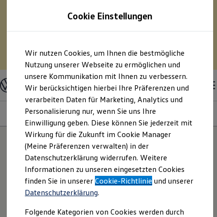
75 % Sonderabschreibung auf E-Fahrzeuge? – Und
Cookie Einstellungen
pro Monat Geld sparen?
– Berechnen Sie mit
unserem Kostensimulator Ihre Spritersparnis durch
den Umstieg auf ein Elektrofahrzeug.
Zum
Zum
Wir nutzen Cookies, um Ihnen die bestmögliche
Hauptinhalt
Footer
Zum Kostensimulator
springen
springen
Nutzung unserer Webseite zu ermöglichen und
unsere Kommunikation mit Ihnen zu verbessern.
Modelle & Konfigurator
Nutzfahrzeuge
Wir berücksichtigen hierbei Ihre Präferenzen und
Nutzfahrzeugkategorien entdecken
verarbeiten Daten für Marketing, Analytics und
Modelle konfigurieren
Konfiguration laden
Personalisierung nur, wenn Sie uns Ihre
Modelle
Ausstattungsvariante
Motoren
Farben
Interieur
Modelle vergleichen
Einwilligung geben. Diese können Sie jederzeit mit
Vorgängermodelle und Oldtimer
Wirkung für die Zukunft im Cookie Manager
Vorgängermodelle
Oldtimer
(Meine Präferenzen verwalten) in der
Bulli Historie
Datenschutzerklärung widerrufen. Weitere
Branchenlösungen & Gewerbekunden
Informationen zu unseren eingesetzten Cookies
Umbaulösungen und Hersteller finden
Auf- und Umbauten entdecken & konfigurieren
finden Sie in unserer
Cookie-Richtlinie
und unserer
Groß- und Sonderkunden
Datenschutzerklärung
.
Großkunden
Kommunen & Behörden
Folgende Kategorien von Cookies werden durch
Journalisten