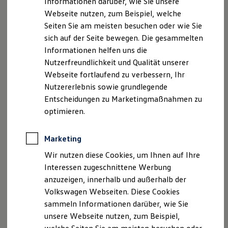
Informationen darüber, wie Sie unsere
Zertifizierte Gebrauchtwagen
Webseite nutzen, zum Beispiel, welche
Finanzierung
Für Privatkunden
Seiten Sie am meisten besuchen oder wie Sie
Für Gewerbekunden
sich auf der Seite bewegen. Die gesammelten
Leasing
Informationen helfen uns die
Für Privatkunden
Für Gewerbekunden
Nutzerfreundlichkeit und Qualität unserer
Versicherungen & Garantien
Webseite fortlaufend zu verbessern, Ihr
Garantien
Nutzererlebnis sowie grundlegende
Kfz-Versicherung für Nutzfahrzeuge
Restschuldversicherung
Entscheidungen zu Marketingmaßnahmen zu
Wartungsverträge
optimieren.
Besitzer & Service
Reparatur & Service
Sommer-Special
Marketing
Reparatur, Pflege & Inspektion
Servicetermin anfragen
Wir nutzen diese Cookies, um Ihnen auf Ihre
Service-Vorteile bei Volkswagen Nutzfahrzeuge
Interessen zugeschnittene Werbung
ServicePlus
anzuzeigen, innerhalb und außerhalb der
Economy Service
Räder & Reifen Service
Volkswagen Webseiten. Diese Cookies
Ersatzfahrzeuge
sammeln Informationen darüber, wie Sie
Notdienst und Pannenhilfe
unsere Webseite nutzen, zum Beispiel,
Software, Konnektivität & Apps
California App