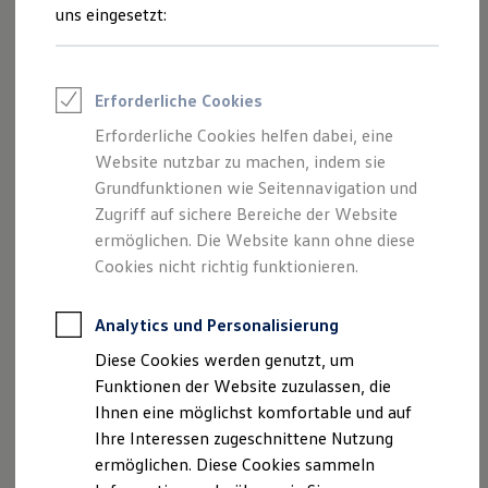
Sportvereine
uns eingesetzt:
Branchenlösungen
Bau & Handwerk
Gewerbliche Personenbeförderung
Service & mobile Werkstätten
Erforderliche Cookies
Kurier, Logistik & Handel
Menschen mit Behinderung
Erforderliche Cookies helfen dabei, eine
Kühlfahrzeuge
Website nutzbar zu machen, indem sie
Feuerwehr
Rettungsdienste
Grundfunktionen wie Seitennavigation und
ONE Business ID Vorteile
Zugriff auf sichere Bereiche der Website
Fahrzeugsuche & Marktplatz
ermöglichen. Die Website kann ohne diese
Fahrzeugsuche
Fahrzeuge online kaufen
Cookies nicht richtig funktionieren.
Digitaler Marktplatz
Kauf & Finanzierung
Online-Fahrzeugbewertung
Analytics und Personalisierung
Aktionen & Angebote
Diese Cookies werden genutzt, um
E-Auto-Förderung
Für Privatkunden
Funktionen der Website zuzulassen, die
Für Gewerbekunden
Ihnen eine möglichst komfortable und auf
Profi Paket
Ihre Interessen zugeschnittene Nutzung
TopDeal
Gebrauchtwagen
ermöglichen. Diese Cookies sammeln
ProfiPartner für Gebrauchtwagen