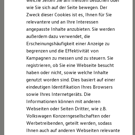
welche Seiten Sie am meisten besuchen oder
VW Connect für Ihren ID. Buzz
wie Sie sich auf der Seite bewegen. Der
VW Connect für Ihren Transporter/Caravelle
Zweck dieser Cookies ist es, Ihnen für Sie
VW Connect für Ihren Amarok
VW Connect für andere Modelle
relevantere und an Ihre Interessen
Connect Pro
angepasste Inhalte anzubieten. Sie werden
Fleet Interface Data
außerdem dazu verwendet, die
Multistop Pathfinder
Übersicht Software Updates
Erscheinungshäufigkeit einer Anzeige zu
Hilfreiches für Besitzer
begrenzen und die Effektivität von
Digitales Bordbuch
Kampagnen zu messen und zu steuern. Sie
Fahrerassistenz- und Sicherheitssysteme
Kontrollleuchten
registrieren, ob Sie eine Webseite besucht
Kurzfahrprofile und Ölverdünnung
haben oder nicht, sowie welche Inhalte
Batterieverordnung
genutzt worden sind. Dies basiert auf einer
XTL-Dieselkraftstoff
Ersatzteile und Betriebsflüssigkeiten
eindeutigen Identifikation Ihres Browsers
Original Zubehör und Lifestyle Produkte
sowie Ihres Internetgeräts. Die
myVolkswagen
Informationen können mit anderen
myVolkswagen Business
Elektrisch & Autonom
Webseiten oder Seiten Dritter, wie z.B.
Elektro - & Hybridfahrzeuge
Volkswagen Konzerngesellschaften oder
Unser Ansatz
Werbetreibenden, geteilt werden, sodass
Klimafreundlicher Strom
Reichweite & Ladelösungen
Ihnen auch auf anderen Webseiten relevante
Reichweitensimulator