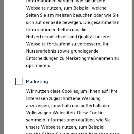
Informationen darüber, wie Sie unsere
Zertifizierte Gebrauchtwagen
Webseite nutzen, zum Beispiel, welche
Finanzierung
Für Privatkunden
Seiten Sie am meisten besuchen oder wie Sie
Für Gewerbekunden
sich auf der Seite bewegen. Die gesammelten
Leasing
Informationen helfen uns die
Für Privatkunden
Für Gewerbekunden
Nutzerfreundlichkeit und Qualität unserer
Versicherungen & Garantien
Webseite fortlaufend zu verbessern, Ihr
Garantien
Nutzererlebnis sowie grundlegende
Kfz-Versicherung für Nutzfahrzeuge
Restschuldversicherung
Entscheidungen zu Marketingmaßnahmen zu
Wartungsverträge
optimieren.
Besitzer & Service
Reparatur & Service
Sommer-Special
Marketing
Reparatur, Pflege & Inspektion
Servicetermin anfragen
Wir nutzen diese Cookies, um Ihnen auf Ihre
Service-Vorteile bei Volkswagen Nutzfahrzeuge
Interessen zugeschnittene Werbung
ServicePlus
anzuzeigen, innerhalb und außerhalb der
Economy Service
Räder & Reifen Service
Volkswagen Webseiten. Diese Cookies
Ersatzfahrzeuge
sammeln Informationen darüber, wie Sie
Notdienst und Pannenhilfe
unsere Webseite nutzen, zum Beispiel,
Software, Konnektivität & Apps
California App