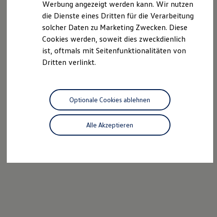
Werbung angezeigt werden kann. Wir nutzen
Ladezeitensimulator
die Dienste eines Dritten für die Verarbeitung
Ladelösungen für Privatkunden
Ladelösungen für Gewerbekunden
solcher Daten zu Marketing Zwecken. Diese
Wallbox und Ladekabel
Cookies werden, soweit dies zweckdienlich
Bidirektionales Laden
ist, oftmals mit Seitenfunktionalitäten von
Förderung & Kosten der Elektrofahrzeuge
Fördermöglichkeiten für Privatkunden
Dritten verlinkt.
Fördermöglichkeiten für Gewerbekunden
Kostensimulator
Autonomes Fahren
Mehr zum ID. Buzz
Optionale Cookies ablehnen
Online Beratung
California Welt
California Club
Alle Akzeptieren
California Magazin & Ratgeber
Vanlife
Ratgeber
Routen & Reisen
California Reisen & Erlebnisse
California App
California Lifestyle & Zubehör
Übernachten im California
Marke
Unternehmen
Karriere