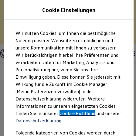
75 % Sonderabschreibung auf E-Fahrzeuge? – Und
Cookie Einstellungen
pro Monat Geld sparen?
– Berechnen Sie mit
unserem Kostensimulator Ihre Spritersparnis durch
den Umstieg auf ein Elektrofahrzeug.
Zum
Zum
Wir nutzen Cookies, um Ihnen die bestmögliche
Hauptinhalt
Footer
Zum Kostensimulator
springen
springen
Nutzung unserer Webseite zu ermöglichen und
unsere Kommunikation mit Ihnen zu verbessern.
Modelle & Konfigurator
Nutzfahrzeuge
Wir berücksichtigen hierbei Ihre Präferenzen und
Nutzfahrzeugkategorien entdecken
verarbeiten Daten für Marketing, Analytics und
Modelle konfigurieren
Konfiguration laden
Personalisierung nur, wenn Sie uns Ihre
Modelle
Ausstattungsvariante
Motoren
Farben
Interieur
Modelle vergleichen
Einwilligung geben. Diese können Sie jederzeit mit
Vorgängermodelle und Oldtimer
Wirkung für die Zukunft im Cookie Manager
Vorgängermodelle
Oldtimer
(Meine Präferenzen verwalten) in der
Bulli Historie
Datenschutzerklärung widerrufen. Weitere
Branchenlösungen & Gewerbekunden
Informationen zu unseren eingesetzten Cookies
Umbaulösungen und Hersteller finden
Auf- und Umbauten entdecken & konfigurieren
finden Sie in unserer
Cookie-Richtlinie
und unserer
Groß- und Sonderkunden
Datenschutzerklärung
.
Großkunden
Kommunen & Behörden
Folgende Kategorien von Cookies werden durch
Journalisten