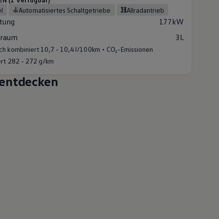
el
automatisiertes Schaltgetriebe
Allradantrieb
stung
177kW
raum
3L
•
ch kombiniert
10,7 - 10,4 l/100km
CO₂-Emissionen
rt
282 - 272 g/km
entdecken