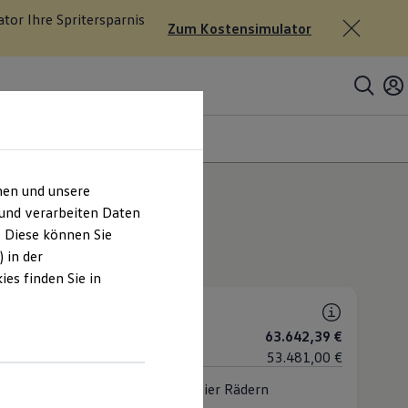
tor Ihre Spritersparnis
Zum Kostensimulator
assung
hen und unsere
rok
 und verarbeiten Daten
rianten
. Diese können Sie
 in der
d Modelle
es finden Sie in
k Style
. MwSt.
63.642,39 €
. MwSt.
53.481,00 €
tigkeit in stylischem Design auf vier Rädern
 (1 verfügbar)