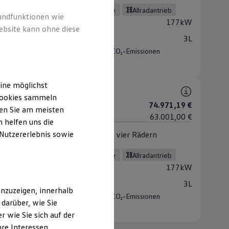
el
automatisiertes Schaltgetriebe
Allradantrieb
rundfunktionen wie
stung
177kW
ebsite kann ohne diese
raum
3L
•
ch kombiniert
10,7 - 10,2 l/100km
CO₂-Emissionen
rt
281 - 268 g/km
ine möglichst
k Aventura
 Cookies sammeln
. MwSt.
74.971,19 €
ten Sie am meisten
. MwSt.
63.001,00 €
 helfen uns die
 Nutzererlebnis sowie
tigkeit mit Komforthighlights auf vier Rädern
 (1 verfügbar)
el
automatisiertes Schaltgetriebe
Allradantrieb
stung
177kW
raum
3L
nzuzeigen, innerhalb
•
ch kombiniert
10,7 - 10,3 l/100km
CO₂-Emissionen
darüber, wie Sie
rt
280 - 270 g/km
 wie Sie sich auf der
hre Interessen
modell