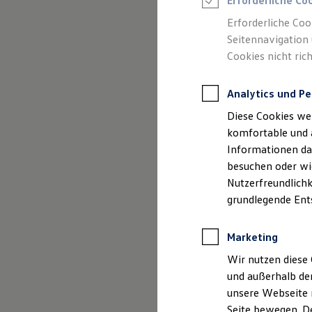
Erforderliche Co
Kurier, Logistik & Handel
Erforderliche Coo
Menschen mit Behinderung
Kühlfahrzeuge
Seitennavigation 
Feuerwehr
Cookies nicht rich
Rettungsdienste
ONE Business ID Vorteile
Fahrzeugsuche & Marktplatz
Analytics und Pe
Fahrzeugsuche
Fahrzeuge online kaufen
Diese Cookies we
Digitaler Marktplatz
komfortable und 
Kauf & Finanzierung
Informationen dar
Online-Fahrzeugbewertung
Aktionen & Angebote
besuchen oder wie
E-Auto-Förderung
Nutzerfreundlichk
Für Privatkunden
grundlegende Ent
Für Gewerbekunden
Profi Paket
TopDeal
Marketing
Gebrauchtwagen
ProfiPartner für Gebrauchtwagen
Wir nutzen diese 
Zertifizierte Gebrauchtwagen
Finanzierung
und außerhalb de
Für Privatkunden
unsere Webseite n
Für Gewerbekunden
Seite bewegen. De