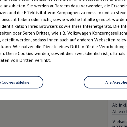
e anzubieten. Sie werden außerdem dazu verwendet, die Erschein
Amaro
zen und die Effektivität von Kampagnen zu messen und zu steuern
Ab inkl
 besucht haben oder nicht, sowie welche Inhalte genutzt worden s
Ab exkl
 Identifikation Ihres Browsers sowie Ihres Internetgeräts. Die 
Neu
iten oder Seiten Dritter, wie z.B. Volkswagen Konzerngesellsch
 geteilt werden, sodass Ihnen auch auf anderen Webseiten rel
Vielsei
kann. Wir nutzen die Dienste eines Dritten für die Verarbeitung 
MOTOREN
Dies
. Diese Cookies werden, soweit dies zweckdienlich ist, oftmals
Lei
täten von Dritten verlinkt.
Hub
Verbrau
kombinie
e Cookies ablehnen
Alle Akzepti
Amaro
Ab inkl
Ab exkl
Vielsei
MOTOREN