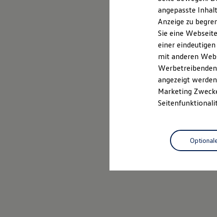
Leasing
Für Privatkunden
angepasste Inhalt
Für Gewerbekunden
Anzeige zu begren
Versicherungen & Garantien
Sie eine Webseite
Garantien
Kfz-Versicherung für Nutzfahrzeuge
einer eindeutigen
Restschuldversicherung
mit anderen Webse
Wartungsverträge
Werbetreibenden,
Besitzer & Service
Reparatur & Service
angezeigt werden 
Sommer-Special
Marketing Zwecken
Reparatur, Pflege & Inspektion
Seitenfunktionali
Servicetermin anfragen
Service-Vorteile bei Volkswagen Nutzfahrzeuge
ServicePlus
Economy Service
Räder & Reifen Service
Optional
Ersatzfahrzeuge
Notdienst und Pannenhilfe
Software, Konnektivität & Apps
California App
VW Connect für Ihren ID. Buzz
VW Connect für Ihren Transporter/Caravelle
VW Connect für Ihren Amarok
VW Connect für andere Modelle