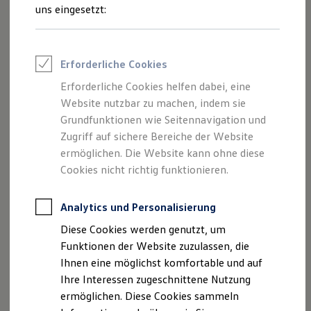
Feuerwehr
1
/
1
uns eingesetzt:
Rettungsdienste
ONE Business ID Vorteile
Fahrzeugsuche & Marktplatz
Basisfahrzeugpreis
40.645,00 €
Fahrzeugsuche
Erforderliche Cookies
(netto)
Fahrzeuge online kaufen
Digitaler Marktplatz
Erforderliche Cookies helfen dabei, eine
Kauf & Finanzierung
Sonderzahlung
2.438,70 €
Website nutzbar zu machen, indem sie
Online-Fahrzeugbewertung
Aktionen & Angebote
Grundfunktionen wie Seitennavigation und
E-Auto-Förderung
Laufzeit
48 Monate
Zugriff auf sichere Bereiche der Website
Für Privatkunden
ermöglichen. Die Website kann ohne diese
Für Gewerbekunden
Profi Paket
Jährliche
10.000 km
Cookies nicht richtig funktionieren.
TopDeal
Fahrleistung
Gebrauchtwagen
ProfiPartner für Gebrauchtwagen
Analytics und Personalisierung
Zertifizierte Gebrauchtwagen
Leasingrate mtl.
1
359,00 €
Diese Cookies werden genutzt, um
Finanzierung
(netto)
Für Privatkunden
Funktionen der Website zuzulassen, die
Für Gewerbekunden
Ihnen eine möglichst komfortable und auf
Leasing
Ihre Interessen zugeschnittene Nutzung
Für Privatkunden
Angebot anfragen
Für Gewerbekunden
ermöglichen. Diese Cookies sammeln
Versicherungen & Garantien