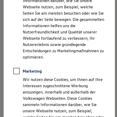
Informationen darüber, wie Sie unsere
Garantien
Webseite nutzen, zum Beispiel, welche
Kfz-Versicherung für Nutzfahrzeuge
Restschuldversicherung
Seiten Sie am meisten besuchen oder wie Sie
Wartungsverträge
Impressum
Nutzungsbedingungen
sich auf der Seite bewegen. Die gesammelten
Besitzer & Service
Datenschutzerklärungen
Cookie-Richtlinie
Informationen helfen uns die
Reparatur & Service
Sommer-Special
Lizenzhinweise Dritter
Nutzerfreundlichkeit und Qualität unserer
Reparatur, Pflege & Inspektion
Angaben zum Digital Service Act (DSA)
EU Data Act
Webseite fortlaufend zu verbessern, Ihr
Servicetermin anfragen
Produktsicherheitsinformationen
Rückrufe
Vorschriften
Nutzererlebnis sowie grundlegende
Service-Vorteile bei Volkswagen Nutzfahrzeuge
ServicePlus
Kontakt
Händlersuche
Newsletter
Entscheidungen zu Marketingmaßnahmen zu
Economy Service
VERTRAG WIDERRUFEN
optimieren.
Räder & Reifen Service
Ersatzfahrzeuge
Notdienst und Pannenhilfe
Marketing
Software, Konnektivität & Apps
Disclaimer von Volkswagen AG
California App
Wir nutzen diese Cookies, um Ihnen auf Ihre
VW Connect für Ihren ID. Buzz
1.
Fahrzeugabbildung zeigt ggf. vom Angebot abweichende
Interessen zugeschnittene Werbung
VW Connect für Ihren Transporter/Caravelle
Sonderausstattung. Ein Angebot der
Volkswagen
Leasing
anzuzeigen, innerhalb und außerhalb der
VW Connect für Ihren Amarok
GmbH, Gifhorner Str. 57, 38112 Braunschweig, für
VW Connect für andere Modelle
Volkswagen Webseiten. Diese Cookies
gewerbliche Einzelkunden (ohne Sonderabnehmer). Bonität
Connect Pro
sammeln Informationen darüber, wie Sie
Fleet Interface Data
vorausgesetzt. Gültig bis 31.12.2026. Leasingbeispiel für einen
unsere Webseite nutzen, zum Beispiel,
Multistop Pathfinder
ID. Buzz
Cargo
Pure 140 kW 58 kWh 1-Gang-Automatik bei
Übersicht Software Updates