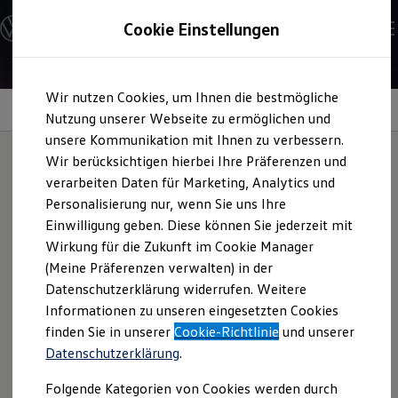
Modelle & Konfigurator
Cookie Einstellungen
Nutzfahrzeuge
Nutzfahrzeugkategorien entdecken
Modelle konfigurieren
Konfiguration laden
Zum
Zum
Modelle vergleichen
Wir nutzen Cookies, um Ihnen die bestmögliche
Hauptinhalt
Footer
Vorgängermodelle und Oldtimer
Leasingangebot
springen
springen
Nutzung unserer Webseite zu ermöglichen und
Vorgängermodelle
Oldtimer
unsere Kommunikation mit Ihnen zu verbessern.
Bulli Historie
Wir berücksichtigen hierbei Ihre Präferenzen und
Branchenlösungen & Gewerbekunden
verarbeiten Daten für Marketing, Analytics und
Umbaulösungen und Hersteller finden
Leasingrate für den
Auf- und Umbauten entdecken & konfigurieren
Personalisierung nur, wenn Sie uns Ihre
Groß- und Sonderkunden
Einwilligung geben. Diese können Sie jederzeit mit
Großkunden
ID. Buzz
Cargo
Pure
Wirkung für die Zukunft im Cookie Manager
Kommunen & Behörden
Journalisten
(Meine Präferenzen verwalten) in der
Sportvereine
Datenschutzerklärung widerrufen. Weitere
Branchenlösungen
Ihre Beispielkalkulation für das
Informationen zu unseren eingesetzten Cookies
Bau & Handwerk
1
Leasingangebot
des
ID. Buzz
Cargo
Pure 140 kW 58 kWh
Gewerbliche Personenbeförderung
finden Sie in unserer
Cookie-Richtlinie
und unserer
1-Gang-Automatik.
Service & mobile Werkstätten
Datenschutzerklärung
.
Kurier, Logistik & Handel
Menschen mit Behinderung
Folgende Kategorien von Cookies werden durch
Kühlfahrzeuge