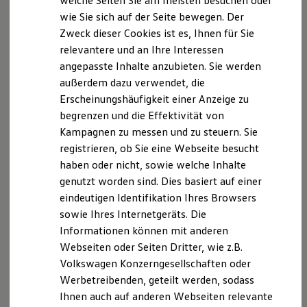
welche Seiten Sie am meisten besuchen oder
jährlicher Fahrleistung 10.000 km: Leasing-Sonderzahlung
Hilfreiches für Besitzer
2.438,70 €, Laufzeit 48 Monate, 48 mtl. Leasingraten à 359,00
wie Sie sich auf der Seite bewegen. Der
Digitales Bordbuch
€ (netto). Zzgl. MwSt. und händlerindividueller
Zweck dieser Cookies ist es, Ihnen für Sie
Fahrerassistenz- und Sicherheitssysteme
Überführungskosten. Nur bei teilnehmenden
Volkswagen
Kontrollleuchten
relevantere und an Ihre Interessen
Kurzfahrprofile und Ölverdünnung
Nutzfahrzeuge
Partnern.
angepasste Inhalte anzubieten. Sie werden
Batterieverordnung
Die in dieser Darstellung gezeigten Fahrzeuge und
außerdem dazu verwendet, die
XTL-Dieselkraftstoff
Ersatzteile und Betriebsflüssigkeiten
Ausstattungen können in einzelnen Details vom aktuellen
Erscheinungshäufigkeit einer Anzeige zu
Original Zubehör und Lifestyle Produkte
deutschen Lieferprogramm abweichen. Abgebildet sind
begrenzen und die Effektivität von
myVolkswagen
teilweise Sonderausstattungen der Fahrzeuge gegen
Kampagnen zu messen und zu steuern. Sie
myVolkswagen Business
Mehrpreis.
Elektrisch & Autonom
registrieren, ob Sie eine Webseite besucht
Bitte beachten Sie auch unseren Konfigurator für eine
Elektro - & Hybridfahrzeuge
haben oder nicht, sowie welche Inhalte
Übersicht der aktuell verfügbaren Modelle und Ausstattungen.
Unser Ansatz
genutzt worden sind. Dies basiert auf einer
Klimafreundlicher Strom
Reichweite & Ladelösungen
Die angegebenen Verbrauchs- und Emissionswerte beziehen
eindeutigen Identifikation Ihres Browsers
Reichweitensimulator
sich nicht auf ein einzelnes Fahrzeug und sind nicht Bestandteil
sowie Ihres Internetgeräts. Die
Ladezeitensimulator
des Angebots, sondern dienen allein Vergleichszwecken
Informationen können mit anderen
Ladelösungen für Privatkunden
zwischen den verschiedenen Fahrzeugtypen.
Ladelösungen für Gewerbekunden
Webseiten oder Seiten Dritter, wie z.B.
Zusatzausstattungen und Zubehör (Anbauteile, Reifenformat
Wallbox und Ladekabel
Volkswagen Konzerngesellschaften oder
Bidirektionales Laden
usw.) können relevante Fahrzeugparameter, wie
z. B.
Gewicht,
Werbetreibenden, geteilt werden, sodass
Förderung & Kosten der Elektrofahrzeuge
Rollwiderstand und Aerodynamik verändern und neben
Fördermöglichkeiten für Privatkunden
Ihnen auch auf anderen Webseiten relevante
Witterungs- und Verkehrsbedingungen sowie dem
Fördermöglichkeiten für Gewerbekunden