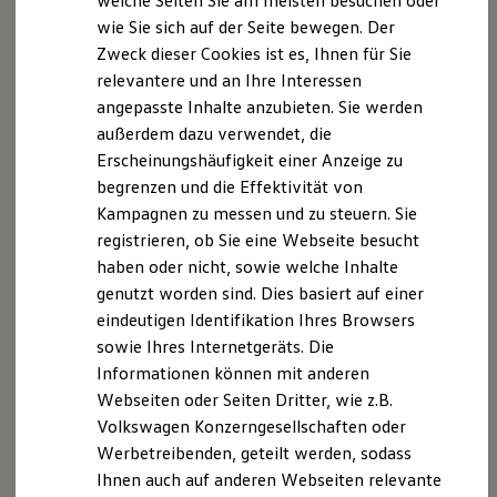
welche Seiten Sie am meisten besuchen oder
Hilfreiches für Besitzer
€ (netto). Zzgl. MwSt. und händlerindividueller
wie Sie sich auf der Seite bewegen. Der
Digitales Bordbuch
Überführungskosten. Nur bei teilnehmenden
Volkswagen
Zweck dieser Cookies ist es, Ihnen für Sie
Fahrerassistenz- und Sicherheitssysteme
Nutzfahrzeuge
Partnern.
Kontrollleuchten
relevantere und an Ihre Interessen
Kurzfahrprofile und Ölverdünnung
Die in dieser Darstellung gezeigten Fahrzeuge und
angepasste Inhalte anzubieten. Sie werden
Batterieverordnung
Ausstattungen können in einzelnen Details vom aktuellen
außerdem dazu verwendet, die
XTL-Dieselkraftstoff
deutschen Lieferprogramm abweichen. Abgebildet sind
Ersatzteile und Betriebsflüssigkeiten
Erscheinungshäufigkeit einer Anzeige zu
Original Zubehör und Lifestyle Produkte
teilweise Sonderausstattungen der Fahrzeuge gegen
begrenzen und die Effektivität von
myVolkswagen
Mehrpreis.
Kampagnen zu messen und zu steuern. Sie
myVolkswagen Business
Bitte beachten Sie auch unseren Konfigurator für eine
Elektrisch & Autonom
registrieren, ob Sie eine Webseite besucht
Übersicht der aktuell verfügbaren Modelle und Ausstattungen.
Elektro - & Hybridfahrzeuge
haben oder nicht, sowie welche Inhalte
Unser Ansatz
Die angegebenen Verbrauchs- und Emissionswerte beziehen
genutzt worden sind. Dies basiert auf einer
Klimafreundlicher Strom
Reichweite & Ladelösungen
sich nicht auf ein einzelnes Fahrzeug und sind nicht Bestandteil
eindeutigen Identifikation Ihres Browsers
Reichweitensimulator
des Angebots, sondern dienen allein Vergleichszwecken
sowie Ihres Internetgeräts. Die
Ladezeitensimulator
zwischen den verschiedenen Fahrzeugtypen.
Informationen können mit anderen
Ladelösungen für Privatkunden
Zusatzausstattungen und Zubehör (Anbauteile, Reifenformat
Ladelösungen für Gewerbekunden
Webseiten oder Seiten Dritter, wie z.B.
usw.) können relevante Fahrzeugparameter, wie
z. B.
Gewicht,
Wallbox und Ladekabel
Volkswagen Konzerngesellschaften oder
Rollwiderstand und Aerodynamik verändern und neben
Bidirektionales Laden
Werbetreibenden, geteilt werden, sodass
Förderung & Kosten der Elektrofahrzeuge
Witterungs- und Verkehrsbedingungen sowie dem
Fördermöglichkeiten für Privatkunden
individuellen Fahrverhalten den Kraftstoffverbrauch, den
Ihnen auch auf anderen Webseiten relevante
Fördermöglichkeiten für Gewerbekunden