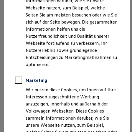
Informationen darüber, wie Sie unsere
Garantien
Webseite nutzen, zum Beispiel, welche
Kfz-Versicherung für Nutzfahrzeuge
Restschuldversicherung
Impressum
Nutzungsbedingungen
Seiten Sie am meisten besuchen oder wie Sie
Wartungsverträge
Datenschutzerklärungen
Cookie-Richtlinie
sich auf der Seite bewegen. Die gesammelten
Besitzer & Service
Lizenzhinweise Dritter
Informationen helfen uns die
Reparatur & Service
Sommer-Special
Angaben zum Digital Service Act (DSA)
EU Data Act
Nutzerfreundlichkeit und Qualität unserer
Reparatur, Pflege & Inspektion
Produktsicherheitsinformationen
Rückrufe
Vorschriften
Webseite fortlaufend zu verbessern, Ihr
Servicetermin anfragen
Kontakt
Händlersuche
Newsletter
Nutzererlebnis sowie grundlegende
Service-Vorteile bei Volkswagen Nutzfahrzeuge
ServicePlus
VERTRAG WIDERRUFEN
Entscheidungen zu Marketingmaßnahmen zu
Economy Service
optimieren.
Räder & Reifen Service
Ersatzfahrzeuge
Notdienst und Pannenhilfe
Disclaimer von Volkswagen AG
Marketing
Software, Konnektivität & Apps
California App
1.
Fahrzeugabbildung zeigt ggf. vom Angebot abweichende
Wir nutzen diese Cookies, um Ihnen auf Ihre
VW Connect für Ihren ID. Buzz
Sonderausstattung. Ein Angebot der
Volkswagen
Leasing
Interessen zugeschnittene Werbung
VW Connect für Ihren Transporter/Caravelle
GmbH, Gifhorner Str. 57, 38112 Braunschweig, für
anzuzeigen, innerhalb und außerhalb der
VW Connect für Ihren Amarok
gewerbliche Einzelkunden (ohne Sonderabnehmer). Bonität
VW Connect für andere Modelle
Volkswagen Webseiten. Diese Cookies
vorausgesetzt. Gültig bis 31.12.2026. Leasingbeispiel für
Connect Pro
sammeln Informationen darüber, wie Sie
einen
e‑Transporter
Kombi KR 70 kWh 100 kW 1-Gang bei
Fleet Interface Data
unsere Webseite nutzen, zum Beispiel,
Multistop Pathfinder
jährlicher Fahrleistung 10.000 km: Leasing-Sonderzahlung
Übersicht Software Updates
2.847,96 €, Laufzeit 48 Monate, 48 mtl. Leasingraten à 459,00