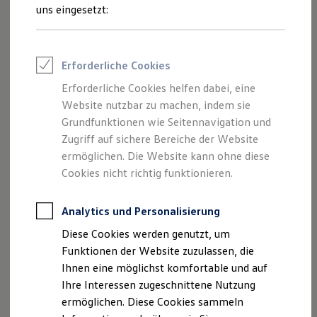
Feuerwehr
uns eingesetzt:
Rettungsdienste
ONE Business ID Vorteile
Basisfahrzeugpreis
52.740,00 €
Fahrzeugsuche & Marktplatz
(netto)
Fahrzeugsuche
Erforderliche Cookies
Fahrzeuge online kaufen
Digitaler Marktplatz
Sonderzahlung
2.847,96 €
Erforderliche Cookies helfen dabei, eine
Kauf & Finanzierung
Website nutzbar zu machen, indem sie
Online-Fahrzeugbewertung
Laufzeit
48 Monate
Aktionen & Angebote
Grundfunktionen wie Seitennavigation und
E-Auto-Förderung
Zugriff auf sichere Bereiche der Website
Für Privatkunden
Jährliche
10.000 km
ermöglichen. Die Website kann ohne diese
Für Gewerbekunden
Profi Paket
Fahrleistung
Cookies nicht richtig funktionieren.
TopDeal
Gebrauchtwagen
Leasingrate mtl.
1
ProfiPartner für Gebrauchtwagen
459,00 €
Analytics und Personalisierung
Zertifizierte Gebrauchtwagen
(netto)
Diese Cookies werden genutzt, um
Finanzierung
Für Privatkunden
Funktionen der Website zuzulassen, die
Für Gewerbekunden
Ihnen eine möglichst komfortable und auf
Leasing
Angebot anfragen
Ihre Interessen zugeschnittene Nutzung
Für Privatkunden
Für Gewerbekunden
ermöglichen. Diese Cookies sammeln
Versicherungen & Garantien