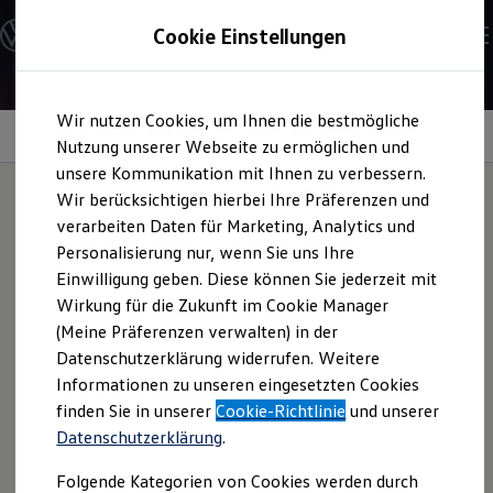
Modelle & Konfigurator
Cookie Einstellungen
Nutzfahrzeuge
Nutzfahrzeugkategorien entdecken
Modelle konfigurieren
Konfiguration laden
Zum
Zum
Modelle vergleichen
Wir nutzen Cookies, um Ihnen die bestmögliche
Hauptinhalt
Footer
Vorgängermodelle und Oldtimer
Leasingangebot
springen
springen
Nutzung unserer Webseite zu ermöglichen und
Vorgängermodelle
Oldtimer
unsere Kommunikation mit Ihnen zu verbessern.
Bulli Historie
Wir berücksichtigen hierbei Ihre Präferenzen und
Branchenlösungen & Gewerbekunden
verarbeiten Daten für Marketing, Analytics und
Umbaulösungen und Hersteller finden
Leasingrate für den
Auf- und Umbauten entdecken & konfigurieren
Personalisierung nur, wenn Sie uns Ihre
Groß- und Sonderkunden
Einwilligung geben. Diese können Sie jederzeit mit
Großkunden
e‑Transporter
Kombi
Wirkung für die Zukunft im Cookie Manager
Kommunen & Behörden
Journalisten
(Meine Präferenzen verwalten) in der
Sportvereine
Datenschutzerklärung widerrufen. Weitere
Branchenlösungen
1
Ihre Beispielkalkulation für das Leasingangebot
Informationen zu unseren eingesetzten Cookies
Bau & Handwerk
des
e‑Transporter
Kombi KR 70 kWh 100 kW 1-Gang.
Gewerbliche Personenbeförderung
finden Sie in unserer
Cookie-Richtlinie
und unserer
Service & mobile Werkstätten
Datenschutzerklärung
.
Kurier, Logistik & Handel
Menschen mit Behinderung
1
/
1
Folgende Kategorien von Cookies werden durch
Kühlfahrzeuge