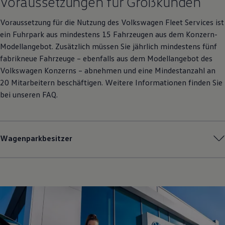
Voraussetzungen für Großkunden
Autonomes Fahren
Mehr zum ID. Buzz
Voraussetzung für die Nutzung des
Volkswagen
Fleet Services ist
Online Beratung
ein Fuhrpark aus mindestens 15 Fahrzeugen aus dem Konzern-
California Welt
California Club
Modellangebot. Zusätzlich müssen Sie jährlich mindestens fünf
California Magazin & Ratgeber
fabrikneue Fahrzeuge – ebenfalls aus dem Modellangebot des
Vanlife
Volkswagen
Konzerns – abnehmen und eine Mindestanzahl an
Ratgeber
Routen & Reisen
20 Mitarbeitern beschäftigen. Weitere Informationen finden Sie
California Reisen & Erlebnisse
bei unseren FAQ.
California App
California Lifestyle & Zubehör
Übernachten im California
Marke
Unternehmen
Wagenparkbesitzer
Karriere
Karriere im Unternehmen
Karriere im Autohaus
Nachhaltigkeit
Kunden
Gesellschaft
Natur
Events
Rückblick VW Bus Festival 2023
75 Jahre Bulli Jubiläum