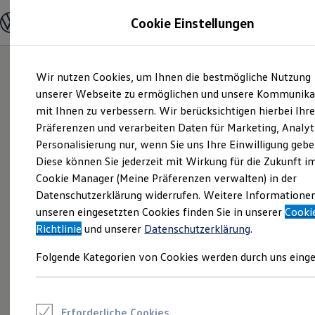
Modelle & Konfigurator
Cookie Einstellungen
Nutzfahrzeuge
Nutzfahrzeugkategorien entdecken
Modelle konfigurieren
Konfiguration laden
Zum
Zum
Modelle vergleichen
Wir nutzen Cookies, um Ihnen die bestmögliche Nutzung
Hauptinhalt
Footer
Vorgängermodelle und Oldtimer
springen
springen
unserer Webseite zu ermöglichen und unsere Kommunika
Vorgängermodelle
Oldtimer
mit Ihnen zu verbessern. Wir berücksichtigen hierbei Ihr
Bulli Historie
Präferenzen und verarbeiten Daten für Marketing, Analyt
Branchenlösungen & Gewerbekunden
Personalisierung nur, wenn Sie uns Ihre Einwilligung gebe
Umbaulösungen und Hersteller finden
Auf- und Umbauten entdecken & konfigurieren
Diese können Sie jederzeit mit Wirkung für die Zukunft i
Groß- und Sonderkunden
Cookie Manager (Meine Präferenzen verwalten) in der
Großkunden
Datenschutzerklärung widerrufen. Weitere Informatione
Kommunen & Behörden
Journalisten
unseren eingesetzten Cookies finden Sie in unserer
Cooki
Sportvereine
Richtlinie
und unserer
Datenschutzerklärung
.
Branchenlösungen
Bau & Handwerk
Folgende Kategorien von Cookies werden durch uns einge
Gewerbliche Personenbeförderung
Service & mobile Werkstätten
Kurier, Logistik & Handel
Kühlfahrzeuge
Feuerwehr
Erforderliche Cookies