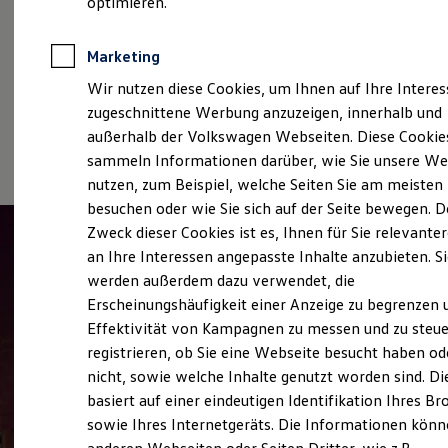
Fleet Service nutzen?
optimieren.
Kfz-Versicherung für Nutzfahrzeuge
Restschuldversicherung
Wartungsverträge
Um den
Volkswagen
Fleet Service in Anspruch
Marketing
Besitzer & Service
nehmen zu können, müssen Sie ein Großkunde
Reparatur & Service
Wir nutzen diese Cookies, um Ihnen auf Ihre Intere
Sommer-Special
oder Wagenparkbesitzer sein. Was das bedeutet,
zugeschnittene Werbung anzuzeigen, innerhalb und
Reparatur, Pflege & Inspektion
erfahren Sie hier.
außerhalb der Volkswagen Webseiten. Diese Cookie
Servicetermin anfragen
Service-Vorteile bei Volkswagen Nutzfahrzeuge
sammeln Informationen darüber, wie Sie unsere We
ServicePlus
nutzen, zum Beispiel, welche Seiten Sie am meisten
Economy Service
besuchen oder wie Sie sich auf der Seite bewegen. D
Räder & Reifen Service
Ersatzfahrzeuge
Zweck dieser Cookies ist es, Ihnen für Sie relevante
Notdienst und Pannenhilfe
an Ihre Interessen angepasste Inhalte anzubieten. S
Software, Konnektivität & Apps
werden außerdem dazu verwendet, die
California App
VW Connect für Ihren ID. Buzz
Erscheinungshäufigkeit einer Anzeige zu begrenzen 
VW Connect für Ihren Transporter/Caravelle
Effektivität von Kampagnen zu messen und zu steue
VW Connect für Ihren Amarok
registrieren, ob Sie eine Webseite besucht haben od
VW Connect für andere Modelle
Connect Pro
nicht, sowie welche Inhalte genutzt worden sind. Di
Fleet Interface Data
basiert auf einer eindeutigen Identifikation Ihres B
Multistop Pathfinder
sowie Ihres Internetgeräts. Die Informationen kön
Übersicht Software Updates
Hilfreiches für Besitzer