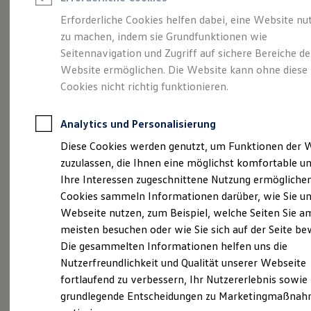
Rettungsdienste
ONE Business ID Vorteile
Erforderliche Cookies helfen dabei, eine Website nu
Fahrzeugsuche & Marktplatz
zu machen, indem sie Grundfunktionen wie
Fleet Service
bei
Fahrzeugsuche
Seitennavigation und Zugriff auf sichere Bereiche de
Fahrzeuge online kaufen
Digitaler Marktplatz
Website ermöglichen. Die Website kann ohne diese
Volkswagen
Kauf & Finanzierung
Cookies nicht richtig funktionieren.
Online-Fahrzeugbewertung
Automobile Berlin
Aktionen & Angebote
E-Auto-Förderung
Analytics und Personalisierung
Für Privatkunden
Für Gewerbekunden
Diese Cookies werden genutzt, um Funktionen der 
Profi Paket
zuzulassen, die Ihnen eine möglichst komfortable un
TopDeal
Ihre Interessen zugeschnittene Nutzung ermöglichen
Gebrauchtwagen
ProfiPartner für Gebrauchtwagen
Cookies sammeln Informationen darüber, wie Sie u
Zertifizierte Gebrauchtwagen
Webseite nutzen, zum Beispiel, welche Seiten Sie a
Finanzierung
meisten besuchen oder wie Sie sich auf der Seite b
Für Privatkunden
Für Gewerbekunden
Die gesammelten Informationen helfen uns die
Leasing
(
Impressum & Rechtliches
)
Nutzerfreundlichkeit und Qualität unserer Webseite
Für Privatkunden
fortlaufend zu verbessern, Ihr Nutzererlebnis sowie
Für Gewerbekunden
Wer darf den
Volkswagen
Versicherungen & Garantien
grundlegende Entscheidungen zu Marketingmaßnah
Garantien