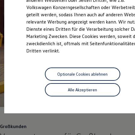
anderen Webseiten oder Seiten Dritter, wie z.B.
Digitales Bordbuch
Volkswagen Konzerngesellschaften oder Werbetrei
Fahrerassistenz- und Sicherheitssysteme
geteilt werden, sodass Ihnen auch auf anderen Web
Kontrollleuchten
Kurzfahrprofile und Ölverdünnung
relevante Werbung angezeigt werden kann. Wir nut
Batterieverordnung
Dienste eines Dritten für die Verarbeitung solcher D
XTL-Dieselkraftstoff
Marketing Zwecken. Diese Cookies werden, soweit d
Ersatzteile und Betriebsflüssigkeiten
Original Zubehör und Lifestyle Produkte
zweckdienlich ist, oftmals mit Seitenfunktionalität
myVolkswagen
Dritten verlinkt.
myVolkswagen Business
Elektrisch & Autonom
Elektro - & Hybridfahrzeuge
Unser Ansatz
Klimafreundlicher Strom
Optionale Cookies ablehnen
Reichweite & Ladelösungen
Reichweitensimulator
Alle Akzeptieren
Ladezeitensimulator
Ladelösungen für Privatkunden
Ladelösungen für Gewerbekunden
Wallbox und Ladekabel
Bidirektionales Laden
Förderung & Kosten der Elektrofahrzeuge
Fördermöglichkeiten für Privatkunden
Großkunden
Fördermöglichkeiten für Gewerbekunden
Kostensimulator