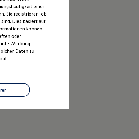
ungshäufigkeit einer
. Sie registrieren, ob
ind. Dies basiert auf
Informationen können
aften oder
evante Werbung
solcher Daten zu
 mit
eren