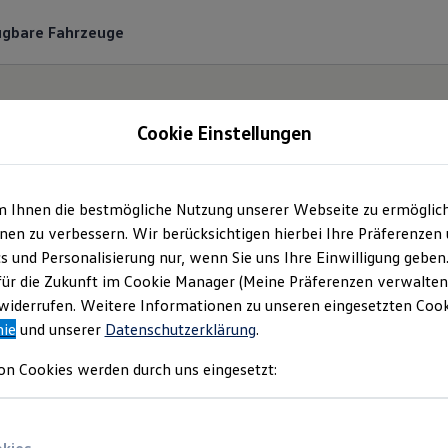
ügbare Fahrzeuge
Cookie Einstellungen
m Ihnen die bestmögliche Nutzung unserer Webseite zu ermöglic
Probefahrtanfrage
en zu verbessern. Wir berücksichtigen hierbei Ihre Präferenzen
cs und Personalisierung nur, wenn Sie uns Ihre Einwilligung geben
für die Zukunft im Cookie Manager (Meine Präferenzen verwalten)
Bitte konkretisieren Sie hier Ihren Probefahrtwunsch
iderrufen. Weitere Informationen zu unseren eingesetzten Cooki
nie
und unserer
Datenschutzerklärung
.
on Cookies werden durch uns eingesetzt: