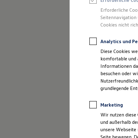
Erforderliche Co
Feuerwehr
Rettungsdienste
Erforderliche Coo
ONE Business ID Vorteile
Seitennavigation 
Fahrzeugsuche & Marktplatz
Cookies nicht rich
Fahrzeugsuche
Fahrzeuge online kaufen
Digitaler Marktplatz
Analytics und Pe
Kauf & Finanzierung
Online-Fahrzeugbewertung
Diese Cookies we
Aktionen & Angebote
E-Auto-Förderung
komfortable und 
Für Privatkunden
Informationen dar
Für Gewerbekunden
besuchen oder wie
Profi Paket
TopDeal
Nutzerfreundlichk
Gebrauchtwagen
grundlegende Ent
ProfiPartner für Gebrauchtwagen
Zertifizierte Gebrauchtwagen
Finanzierung
Marketing
Für Privatkunden
Für Gewerbekunden
Wir nutzen diese 
Leasing
und außerhalb de
Für Privatkunden
unsere Webseite n
Für Gewerbekunden
Versicherungen & Garantien
Seite bewegen. De