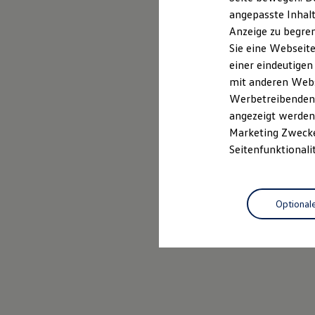
Garantien
angepasste Inhalt
Kfz-Versicherung für Nutzfahrzeuge
Anzeige zu begren
Restschuldversicherung
Wartungsverträge
Sie eine Webseite
Besitzer & Service
einer eindeutigen
Reparatur & Service
mit anderen Webse
Sommer-Special
Reparatur, Pflege & Inspektion
Werbetreibenden,
Servicetermin anfragen
angezeigt werden 
Service-Vorteile bei Volkswagen Nutzfahrzeuge
Marketing Zwecken
ServicePlus
Economy Service
Seitenfunktionali
Räder & Reifen Service
Ersatzfahrzeuge
Notdienst und Pannenhilfe
Software, Konnektivität & Apps
Optional
California App
VW Connect für Ihren ID. Buzz
VW Connect für Ihren Transporter/Caravelle
VW Connect für Ihren Amarok
VW Connect für andere Modelle
Connect Pro
Fleet Interface Data
Multistop Pathfinder
Übersicht Software Updates