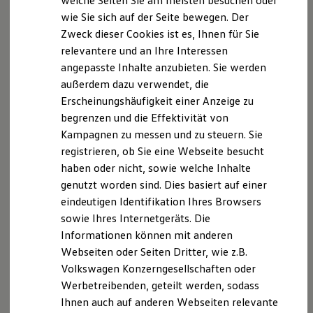
welche Seiten Sie am meisten besuchen oder
Digitales Bordbuch
wie Sie sich auf der Seite bewegen. Der
Fahrerassistenz- und Sicherheitssysteme
Zweck dieser Cookies ist es, Ihnen für Sie
Kontrollleuchten
Kurzfahrprofile und Ölverdünnung
relevantere und an Ihre Interessen
Batterieverordnung
angepasste Inhalte anzubieten. Sie werden
XTL-Dieselkraftstoff
außerdem dazu verwendet, die
Ersatzteile und Betriebsflüssigkeiten
Original Zubehör und Lifestyle Produkte
Erscheinungshäufigkeit einer Anzeige zu
myVolkswagen
begrenzen und die Effektivität von
myVolkswagen Business
Kampagnen zu messen und zu steuern. Sie
Elektrisch & Autonom
Elektro - & Hybridfahrzeuge
registrieren, ob Sie eine Webseite besucht
Unser Ansatz
haben oder nicht, sowie welche Inhalte
Klimafreundlicher Strom
genutzt worden sind. Dies basiert auf einer
Reichweite & Ladelösungen
Reichweitensimulator
eindeutigen Identifikation Ihres Browsers
Ladezeitensimulator
sowie Ihres Internetgeräts. Die
Ladelösungen für Privatkunden
Informationen können mit anderen
Ladelösungen für Gewerbekunden
Wallbox und Ladekabel
Webseiten oder Seiten Dritter, wie z.B.
Bidirektionales Laden
Volkswagen Konzerngesellschaften oder
Förderung & Kosten der Elektrofahrzeuge
Werbetreibenden, geteilt werden, sodass
Fördermöglichkeiten für Privatkunden
Fördermöglichkeiten für Gewerbekunden
Ihnen auch auf anderen Webseiten relevante
Kostensimulator