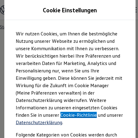
Modelle & Konfigurator
Cookie Einstellungen
Nutzfahrzeuge
Nutzfahrzeugkategorien entdecken
Modelle konfigurieren
Konfiguration laden
Startseite
Formulare
Angebotsanfrage
Zum
Zum
Modelle vergleichen
Wir nutzen Cookies, um Ihnen die bestmögliche
Hauptinhalt
Footer
Vorgängermodelle und Oldtimer
springen
springen
Nutzung unserer Webseite zu ermöglichen und
Vorgängermodelle
Oldtimer
unsere Kommunikation mit Ihnen zu verbessern.
Bulli Historie
Wir berücksichtigen hierbei Ihre Präferenzen und
Angebotsanfrage
Branchenlösungen & Gewerbekunden
verarbeiten Daten für Marketing, Analytics und
Umbaulösungen und Hersteller finden
Auf- und Umbauten entdecken & konfigurieren
Personalisierung nur, wenn Sie uns Ihre
Groß- und Sonderkunden
Bitte konkretisieren Sie hier Ihren Fahrzeugwunsch.
Einwilligung geben. Diese können Sie jederzeit mit
Großkunden
Wirkung für die Zukunft im Cookie Manager
Kommunen & Behörden
Journalisten
(Meine Präferenzen verwalten) in der
Sportvereine
Datenschutzerklärung widerrufen. Weitere
Branchenlösungen
Informationen zu unseren eingesetzten Cookies
Bau & Handwerk
Gewerbliche Personenbeförderung
finden Sie in unserer
Cookie-Richtlinie
und unserer
Service & mobile Werkstätten
Datenschutzerklärung
.
Kurier, Logistik & Handel
Kühlfahrzeuge
Folgende Kategorien von Cookies werden durch
Feuerwehr