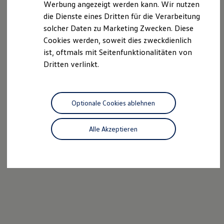
Werbung angezeigt werden kann. Wir nutzen
Autonomes Fahren
die Dienste eines Dritten für die Verarbeitung
Mehr zum ID. Buzz
Online Beratung
solcher Daten zu Marketing Zwecken. Diese
California Welt
Cookies werden, soweit dies zweckdienlich
California Club
ist, oftmals mit Seitenfunktionalitäten von
California Magazin & Ratgeber
Vanlife
Dritten verlinkt.
Ratgeber
Routen & Reisen
California Reisen & Erlebnisse
California App
Optionale Cookies ablehnen
California Lifestyle & Zubehör
Übernachten im California
Marke
Alle Akzeptieren
Unternehmen
Karriere
Karriere im Unternehmen
Karriere im Autohaus
Nachhaltigkeit
Kunden
Gesellschaft
Natur
Events
Rückblick VW Bus Festival 2023
75 Jahre Bulli Jubiläum