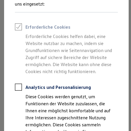
Rettungsdienste
uns eingesetzt:
ONE Business ID Vorteile
Fahrzeugsuche & Marktplatz
Fahrzeugsuche
Fahrzeuge online kaufen
Erforderliche Cookies
Digitaler Marktplatz
Kauf & Finanzierung
Erforderliche Cookies helfen dabei, eine
Online-Fahrzeugbewertung
Website nutzbar zu machen, indem sie
Aktionen & Angebote
E-Auto-Förderung
Grundfunktionen wie Seitennavigation und
Für Privatkunden
Zugriff auf sichere Bereiche der Website
Für Gewerbekunden
ermöglichen. Die Website kann ohne diese
Profi Paket
TopDeal
Cookies nicht richtig funktionieren.
Gebrauchtwagen
ProfiPartner für Gebrauchtwagen
Zertifizierte Gebrauchtwagen
Analytics und Personalisierung
Finanzierung
Diese Cookies werden genutzt, um
Für Privatkunden
Für Gewerbekunden
Funktionen der Website zuzulassen, die
Leasing
Ihnen eine möglichst komfortable und auf
Für Privatkunden
Ihre Interessen zugeschnittene Nutzung
Für Gewerbekunden
Versicherungen & Garantien
ermöglichen. Diese Cookies sammeln
Garantien