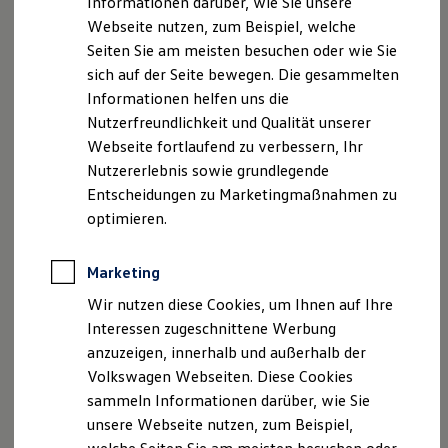
Informationen darüber, wie Sie unsere
Kfz-Versicherung für Nutzfahrzeuge
Webseite nutzen, zum Beispiel, welche
Restschuldversicherung
Wartungsverträge
Seiten Sie am meisten besuchen oder wie Sie
Besitzer & Service
sich auf der Seite bewegen. Die gesammelten
Reparatur & Service
Informationen helfen uns die
Sommer-Special
Reparatur, Pflege & Inspektion
Nutzerfreundlichkeit und Qualität unserer
Servicetermin anfragen
Webseite fortlaufend zu verbessern, Ihr
Service-Vorteile bei Volkswagen Nutzfahrzeuge
Nutzererlebnis sowie grundlegende
ServicePlus
Economy Service
Entscheidungen zu Marketingmaßnahmen zu
Räder & Reifen Service
optimieren.
Ersatzfahrzeuge
Notdienst und Pannenhilfe
Software, Konnektivität & Apps
Marketing
California App
VW Connect für Ihren ID. Buzz
Wir nutzen diese Cookies, um Ihnen auf Ihre
VW Connect für Ihren Transporter/Caravelle
Interessen zugeschnittene Werbung
VW Connect für Ihren Amarok
anzuzeigen, innerhalb und außerhalb der
VW Connect für andere Modelle
Connect Pro
Volkswagen Webseiten. Diese Cookies
Fleet Interface Data
sammeln Informationen darüber, wie Sie
Multistop Pathfinder
unsere Webseite nutzen, zum Beispiel,
Übersicht Software Updates
Hilfreiches für Besitzer