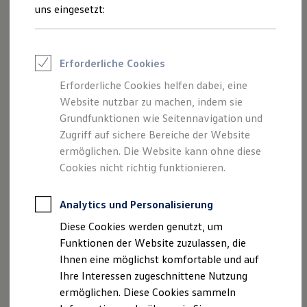
Rettungsdienste
uns eingesetzt:
ONE Business ID Vorteile
Fahrzeugsuche & Marktplatz
Fahrzeugsuche
Fahrzeuge online kaufen
Erforderliche Cookies
Digitaler Marktplatz
Kauf & Finanzierung
Erforderliche Cookies helfen dabei, eine
Online-Fahrzeugbewertung
Website nutzbar zu machen, indem sie
Aktionen & Angebote
E-Auto-Förderung
Grundfunktionen wie Seitennavigation und
Für Privatkunden
Zugriff auf sichere Bereiche der Website
Für Gewerbekunden
ermöglichen. Die Website kann ohne diese
Profi Paket
TopDeal
Cookies nicht richtig funktionieren.
Gebrauchtwagen
ProfiPartner für Gebrauchtwagen
Zertifizierte Gebrauchtwagen
Analytics und Personalisierung
Finanzierung
Diese Cookies werden genutzt, um
Für Privatkunden
Für Gewerbekunden
Funktionen der Website zuzulassen, die
Leasing
Ihnen eine möglichst komfortable und auf
Für Privatkunden
Ihre Interessen zugeschnittene Nutzung
Für Gewerbekunden
Versicherungen & Garantien
ermöglichen. Diese Cookies sammeln
Garantien