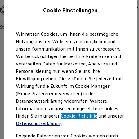
Modelle & Konfigurator
Cookie Einstellungen
Nutzfahrzeuge
Nutzfahrzeugkategorien entdecken
Modelle konfigurieren
Konfiguration laden
Startseite
Formulare
Angebotsanfrage
Zum
Zum
Modelle vergleichen
Wir nutzen Cookies, um Ihnen die bestmögliche
Hauptinhalt
Footer
Vorgängermodelle und Oldtimer
springen
springen
Nutzung unserer Webseite zu ermöglichen und
Vorgängermodelle
Oldtimer
unsere Kommunikation mit Ihnen zu verbessern.
Bulli Historie
Wir berücksichtigen hierbei Ihre Präferenzen und
Angebotsanfrage
Branchenlösungen & Gewerbekunden
verarbeiten Daten für Marketing, Analytics und
Umbaulösungen und Hersteller finden
Auf- und Umbauten entdecken & konfigurieren
Personalisierung nur, wenn Sie uns Ihre
Groß- und Sonderkunden
Bitte konkretisieren Sie hier Ihren Fahrzeugwunsch.
Einwilligung geben. Diese können Sie jederzeit mit
Großkunden
Wirkung für die Zukunft im Cookie Manager
Kommunen & Behörden
Journalisten
(Meine Präferenzen verwalten) in der
Sportvereine
Datenschutzerklärung widerrufen. Weitere
Branchenlösungen
Informationen zu unseren eingesetzten Cookies
Bau & Handwerk
Gewerbliche Personenbeförderung
finden Sie in unserer
Cookie-Richtlinie
und unserer
Service & mobile Werkstätten
Datenschutzerklärung
.
Kurier, Logistik & Handel
Kühlfahrzeuge
Folgende Kategorien von Cookies werden durch
Feuerwehr