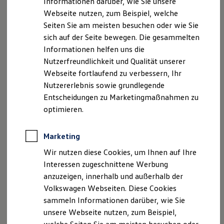
Informationen darüber, wie Sie unsere
Kfz-Versicherung für Nutzfahrzeuge
Webseite nutzen, zum Beispiel, welche
Restschuldversicherung
Wartungsverträge
Seiten Sie am meisten besuchen oder wie Sie
Besitzer & Service
sich auf der Seite bewegen. Die gesammelten
Reparatur & Service
Informationen helfen uns die
Sommer-Special
Reparatur, Pflege & Inspektion
Nutzerfreundlichkeit und Qualität unserer
Servicetermin anfragen
Webseite fortlaufend zu verbessern, Ihr
Service-Vorteile bei Volkswagen Nutzfahrzeuge
Nutzererlebnis sowie grundlegende
ServicePlus
Economy Service
Entscheidungen zu Marketingmaßnahmen zu
Räder & Reifen Service
optimieren.
Ersatzfahrzeuge
Notdienst und Pannenhilfe
Software, Konnektivität & Apps
Marketing
California App
VW Connect für Ihren ID. Buzz
Wir nutzen diese Cookies, um Ihnen auf Ihre
VW Connect für Ihren Transporter/Caravelle
Interessen zugeschnittene Werbung
VW Connect für Ihren Amarok
anzuzeigen, innerhalb und außerhalb der
VW Connect für andere Modelle
Connect Pro
Volkswagen Webseiten. Diese Cookies
Fleet Interface Data
sammeln Informationen darüber, wie Sie
Multistop Pathfinder
unsere Webseite nutzen, zum Beispiel,
Übersicht Software Updates
Hilfreiches für Besitzer