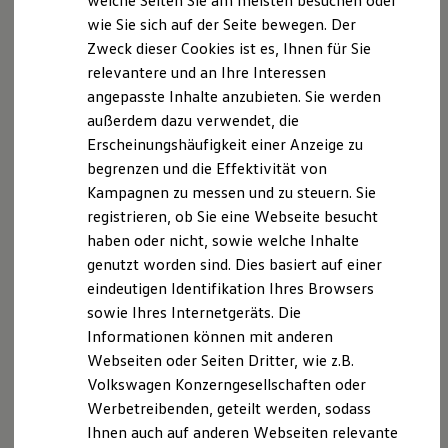
welche Seiten Sie am meisten besuchen oder
Digitales Bordbuch
wie Sie sich auf der Seite bewegen. Der
Fahrerassistenz- und Sicherheitssysteme
Zweck dieser Cookies ist es, Ihnen für Sie
Kontrollleuchten
Kurzfahrprofile und Ölverdünnung
relevantere und an Ihre Interessen
Batterieverordnung
angepasste Inhalte anzubieten. Sie werden
XTL-Dieselkraftstoff
außerdem dazu verwendet, die
Ersatzteile und Betriebsflüssigkeiten
Original Zubehör und Lifestyle Produkte
Erscheinungshäufigkeit einer Anzeige zu
myVolkswagen
begrenzen und die Effektivität von
myVolkswagen Business
Kampagnen zu messen und zu steuern. Sie
Elektrisch & Autonom
Elektro - & Hybridfahrzeuge
registrieren, ob Sie eine Webseite besucht
Unser Ansatz
haben oder nicht, sowie welche Inhalte
Klimafreundlicher Strom
genutzt worden sind. Dies basiert auf einer
Reichweite & Ladelösungen
Reichweitensimulator
eindeutigen Identifikation Ihres Browsers
Ladezeitensimulator
sowie Ihres Internetgeräts. Die
Ladelösungen für Privatkunden
Informationen können mit anderen
Ladelösungen für Gewerbekunden
Wallbox und Ladekabel
Webseiten oder Seiten Dritter, wie z.B.
Bidirektionales Laden
Volkswagen Konzerngesellschaften oder
Förderung & Kosten der Elektrofahrzeuge
Werbetreibenden, geteilt werden, sodass
Fördermöglichkeiten für Privatkunden
Fördermöglichkeiten für Gewerbekunden
Ihnen auch auf anderen Webseiten relevante
Kostensimulator