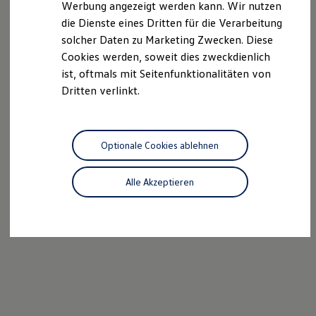
Werbung angezeigt werden kann. Wir nutzen
Autonomes Fahren
die Dienste eines Dritten für die Verarbeitung
Mehr zum ID. Buzz
Online Beratung
solcher Daten zu Marketing Zwecken. Diese
California Welt
Cookies werden, soweit dies zweckdienlich
California Club
ist, oftmals mit Seitenfunktionalitäten von
California Magazin & Ratgeber
Vanlife
Dritten verlinkt.
Ratgeber
Routen & Reisen
California Reisen & Erlebnisse
California App
Optionale Cookies ablehnen
California Lifestyle & Zubehör
Übernachten im California
Marke
Alle Akzeptieren
Unternehmen
Karriere
Karriere im Unternehmen
Karriere im Autohaus
Nachhaltigkeit
Kunden
Gesellschaft
Natur
Events
Rückblick VW Bus Festival 2023
75 Jahre Bulli Jubiläum