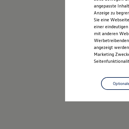
Kfz-Versicherung für Nutzfahrzeuge
angepasste Inhalt
Restschuldversicherung
Anzeige zu begren
Wartungsverträge
Besitzer & Service
Sie eine Webseite
Reparatur & Service
einer eindeutigen
Sommer-Special
mit anderen Webse
Reparatur, Pflege & Inspektion
Servicetermin anfragen
Werbetreibenden,
Service-Vorteile bei Volkswagen Nutzfahrzeuge
angezeigt werden 
ServicePlus
Marketing Zwecken
Economy Service
Räder & Reifen Service
Seitenfunktionali
Ersatzfahrzeuge
Notdienst und Pannenhilfe
Software, Konnektivität & Apps
California App
Optional
VW Connect für Ihren ID. Buzz
VW Connect für Ihren Transporter/Caravelle
VW Connect für Ihren Amarok
VW Connect für andere Modelle
Connect Pro
Fleet Interface Data
Multistop Pathfinder
Übersicht Software Updates
Hilfreiches für Besitzer