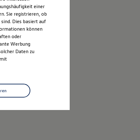
ungshäufigkeit einer
. Sie registrieren, ob
ind. Dies basiert auf
Informationen können
aften oder
evante Werbung
solcher Daten zu
 mit
eren