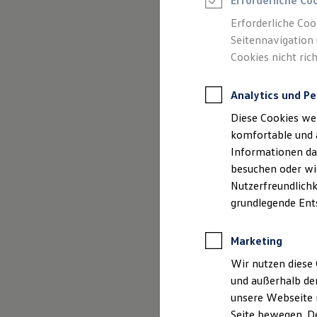
Erforderliche Co
Rettungsdienste
ONE Business ID Vorteile
Erforderliche Coo
Fahrzeugsuche & Marktplatz
Seitennavigation 
Fahrzeugsuche
Cookies nicht rich
Fahrzeuge online kaufen
Digitaler Marktplatz
Kauf & Finanzierung
Analytics und Pe
Online-Fahrzeugbewertung
Aktionen & Angebote
Diese Cookies we
E-Auto-Förderung
Für Privatkunden
komfortable und 
Für Gewerbekunden
Informationen dar
Profi Paket
besuchen oder wie
TopDeal
Gebrauchtwagen
Nutzerfreundlichk
ProfiPartner für Gebrauchtwagen
grundlegende Ent
Zertifizierte Gebrauchtwagen
Finanzierung
Für Privatkunden
Marketing
Für Gewerbekunden
Leasing
Wir nutzen diese 
Für Privatkunden
und außerhalb de
Für Gewerbekunden
unsere Webseite n
Versicherungen & Garantien
Garantien
Seite bewegen. De