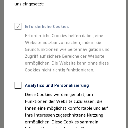
Rettungsdienste
uns eingesetzt:
ONE Business ID Vorteile
Fahrzeugsuche & Marktplatz
Fahrzeugsuche
Fahrzeuge online kaufen
Erforderliche Cookies
Digitaler Marktplatz
Kauf & Finanzierung
Erforderliche Cookies helfen dabei, eine
Online-Fahrzeugbewertung
Website nutzbar zu machen, indem sie
Aktionen & Angebote
E-Auto-Förderung
Grundfunktionen wie Seitennavigation und
Für Privatkunden
Zugriff auf sichere Bereiche der Website
Für Gewerbekunden
ermöglichen. Die Website kann ohne diese
Profi Paket
TopDeal
Cookies nicht richtig funktionieren.
Gebrauchtwagen
ProfiPartner für Gebrauchtwagen
Zertifizierte Gebrauchtwagen
Analytics und Personalisierung
Finanzierung
Diese Cookies werden genutzt, um
Für Privatkunden
Für Gewerbekunden
Funktionen der Website zuzulassen, die
Leasing
Ihnen eine möglichst komfortable und auf
Für Privatkunden
Ihre Interessen zugeschnittene Nutzung
Für Gewerbekunden
Versicherungen & Garantien
ermöglichen. Diese Cookies sammeln
Garantien