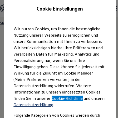
Modelle & Konfigurator
Cookie Einstellungen
Nutzfahrzeuge
Nutzfahrzeugkategorien entdecken
Modelle konfigurieren
Konfiguration laden
Startseite
Formulare
Angebotsanfrage
Zum
Zum
Modelle vergleichen
Wir nutzen Cookies, um Ihnen die bestmögliche
Hauptinhalt
Footer
Vorgängermodelle und Oldtimer
springen
springen
Nutzung unserer Webseite zu ermöglichen und
Vorgängermodelle
Oldtimer
unsere Kommunikation mit Ihnen zu verbessern.
Bulli Historie
Wir berücksichtigen hierbei Ihre Präferenzen und
Angebotsanfrage
Branchenlösungen & Gewerbekunden
verarbeiten Daten für Marketing, Analytics und
Umbaulösungen und Hersteller finden
Auf- und Umbauten entdecken & konfigurieren
Personalisierung nur, wenn Sie uns Ihre
Groß- und Sonderkunden
Bitte konkretisieren Sie hier Ihren Fahrzeugwunsch.
Einwilligung geben. Diese können Sie jederzeit mit
Großkunden
Wirkung für die Zukunft im Cookie Manager
Kommunen & Behörden
Journalisten
(Meine Präferenzen verwalten) in der
Sportvereine
Datenschutzerklärung widerrufen. Weitere
Branchenlösungen
Informationen zu unseren eingesetzten Cookies
Bau & Handwerk
Gewerbliche Personenbeförderung
finden Sie in unserer
Cookie-Richtlinie
und unserer
Service & mobile Werkstätten
Datenschutzerklärung
.
Kurier, Logistik & Handel
Kühlfahrzeuge
Folgende Kategorien von Cookies werden durch
Feuerwehr