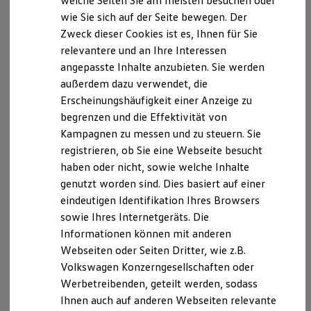
welche Seiten Sie am meisten besuchen oder
Digitales Bordbuch
wie Sie sich auf der Seite bewegen. Der
Fahrerassistenz- und Sicherheitssysteme
Zweck dieser Cookies ist es, Ihnen für Sie
Kontrollleuchten
Kurzfahrprofile und Ölverdünnung
relevantere und an Ihre Interessen
Batterieverordnung
angepasste Inhalte anzubieten. Sie werden
XTL-Dieselkraftstoff
außerdem dazu verwendet, die
Ersatzteile und Betriebsflüssigkeiten
Original Zubehör und Lifestyle Produkte
Erscheinungshäufigkeit einer Anzeige zu
myVolkswagen
begrenzen und die Effektivität von
myVolkswagen Business
Kampagnen zu messen und zu steuern. Sie
Elektrisch & Autonom
Elektro - & Hybridfahrzeuge
registrieren, ob Sie eine Webseite besucht
Unser Ansatz
haben oder nicht, sowie welche Inhalte
Klimafreundlicher Strom
genutzt worden sind. Dies basiert auf einer
Reichweite & Ladelösungen
Reichweitensimulator
eindeutigen Identifikation Ihres Browsers
Ladezeitensimulator
sowie Ihres Internetgeräts. Die
Ladelösungen für Privatkunden
Informationen können mit anderen
Ladelösungen für Gewerbekunden
Wallbox und Ladekabel
Webseiten oder Seiten Dritter, wie z.B.
Bidirektionales Laden
Volkswagen Konzerngesellschaften oder
Förderung & Kosten der Elektrofahrzeuge
Werbetreibenden, geteilt werden, sodass
Fördermöglichkeiten für Privatkunden
Fördermöglichkeiten für Gewerbekunden
Ihnen auch auf anderen Webseiten relevante
Kostensimulator