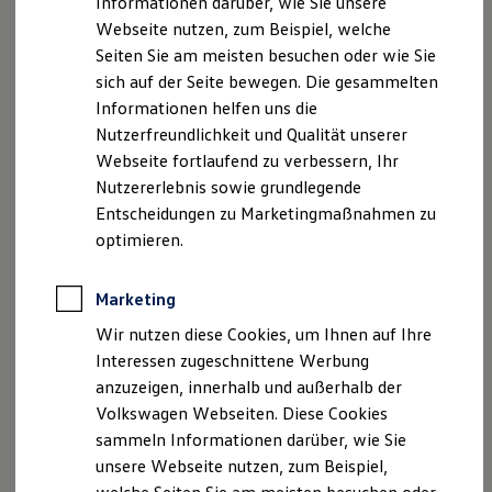
Informationen darüber, wie Sie unsere
Kfz-Versicherung für Nutzfahrzeuge
Webseite nutzen, zum Beispiel, welche
Restschuldversicherung
Wartungsverträge
Seiten Sie am meisten besuchen oder wie Sie
Besitzer & Service
sich auf der Seite bewegen. Die gesammelten
Reparatur & Service
Informationen helfen uns die
Sommer-Special
Reparatur, Pflege & Inspektion
Nutzerfreundlichkeit und Qualität unserer
Servicetermin anfragen
Webseite fortlaufend zu verbessern, Ihr
Service-Vorteile bei Volkswagen Nutzfahrzeuge
Nutzererlebnis sowie grundlegende
ServicePlus
Economy Service
Entscheidungen zu Marketingmaßnahmen zu
Räder & Reifen Service
optimieren.
Ersatzfahrzeuge
Notdienst und Pannenhilfe
Software, Konnektivität & Apps
Marketing
California App
VW Connect für Ihren ID. Buzz
Wir nutzen diese Cookies, um Ihnen auf Ihre
VW Connect für Ihren Transporter/Caravelle
Interessen zugeschnittene Werbung
VW Connect für Ihren Amarok
anzuzeigen, innerhalb und außerhalb der
VW Connect für andere Modelle
Connect Pro
Volkswagen Webseiten. Diese Cookies
Fleet Interface Data
sammeln Informationen darüber, wie Sie
Multistop Pathfinder
unsere Webseite nutzen, zum Beispiel,
Übersicht Software Updates
Hilfreiches für Besitzer