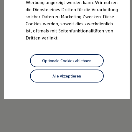
Werbung angezeigt werden kann. Wir nutzen
Autonomes Fahren
die Dienste eines Dritten für die Verarbeitung
Mehr zum ID. Buzz
Online Beratung
solcher Daten zu Marketing Zwecken. Diese
California Welt
Cookies werden, soweit dies zweckdienlich
California Club
ist, oftmals mit Seitenfunktionalitäten von
California Magazin & Ratgeber
Vanlife
Dritten verlinkt.
Ratgeber
Routen & Reisen
California Reisen & Erlebnisse
California App
Optionale Cookies ablehnen
California Lifestyle & Zubehör
Übernachten im California
Marke
Alle Akzeptieren
Unternehmen
Karriere
Karriere im Unternehmen
Karriere im Autohaus
Nachhaltigkeit
Kunden
Gesellschaft
Natur
Events
Rückblick VW Bus Festival 2023
75 Jahre Bulli Jubiläum