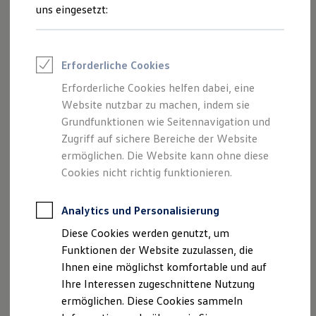
Rettungsdienste
uns eingesetzt:
ONE Business ID Vorteile
Fahrzeugsuche & Marktplatz
Fahrzeugsuche
Fahrzeuge online kaufen
Erforderliche Cookies
Digitaler Marktplatz
Kauf & Finanzierung
Erforderliche Cookies helfen dabei, eine
Online-Fahrzeugbewertung
Website nutzbar zu machen, indem sie
Aktionen & Angebote
E-Auto-Förderung
Grundfunktionen wie Seitennavigation und
Für Privatkunden
Zugriff auf sichere Bereiche der Website
Für Gewerbekunden
ermöglichen. Die Website kann ohne diese
Profi Paket
TopDeal
Cookies nicht richtig funktionieren.
Gebrauchtwagen
ProfiPartner für Gebrauchtwagen
Zertifizierte Gebrauchtwagen
Analytics und Personalisierung
Finanzierung
Diese Cookies werden genutzt, um
Für Privatkunden
Für Gewerbekunden
Funktionen der Website zuzulassen, die
Leasing
Ihnen eine möglichst komfortable und auf
Für Privatkunden
Ihre Interessen zugeschnittene Nutzung
Für Gewerbekunden
Versicherungen & Garantien
ermöglichen. Diese Cookies sammeln
Garantien