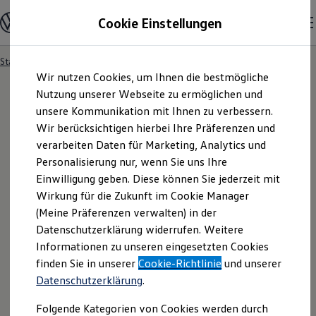
Modelle & Konfigurator
Cookie Einstellungen
Nutzfahrzeuge
Nutzfahrzeugkategorien entdecken
Modelle konfigurieren
Konfiguration laden
Startseite
Formulare
Angebotsanfrage
Zum
Zum
Modelle vergleichen
Wir nutzen Cookies, um Ihnen die bestmögliche
Hauptinhalt
Footer
Vorgängermodelle und Oldtimer
springen
springen
Nutzung unserer Webseite zu ermöglichen und
Vorgängermodelle
Oldtimer
unsere Kommunikation mit Ihnen zu verbessern.
Bulli Historie
Wir berücksichtigen hierbei Ihre Präferenzen und
Angebotsanfrage
Branchenlösungen & Gewerbekunden
verarbeiten Daten für Marketing, Analytics und
Umbaulösungen und Hersteller finden
Auf- und Umbauten entdecken & konfigurieren
Personalisierung nur, wenn Sie uns Ihre
Groß- und Sonderkunden
Bitte konkretisieren Sie hier Ihren Fahrzeugwunsch.
Einwilligung geben. Diese können Sie jederzeit mit
Großkunden
Wirkung für die Zukunft im Cookie Manager
Kommunen & Behörden
Journalisten
(Meine Präferenzen verwalten) in der
Sportvereine
Datenschutzerklärung widerrufen. Weitere
Branchenlösungen
Informationen zu unseren eingesetzten Cookies
Bau & Handwerk
Gewerbliche Personenbeförderung
finden Sie in unserer
Cookie-Richtlinie
und unserer
Service & mobile Werkstätten
Datenschutzerklärung
.
Kurier, Logistik & Handel
Kühlfahrzeuge
Folgende Kategorien von Cookies werden durch
Feuerwehr