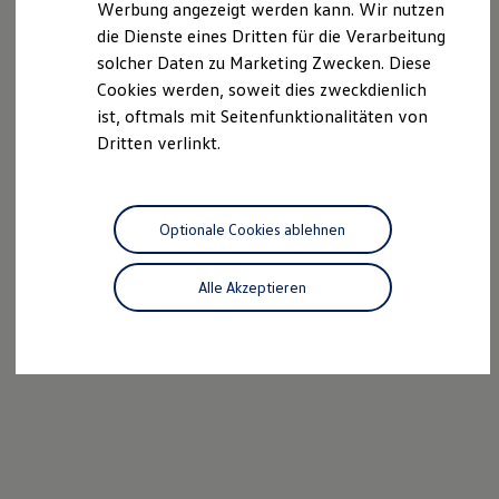
Werbung angezeigt werden kann. Wir nutzen
Autonomes Fahren
die Dienste eines Dritten für die Verarbeitung
Mehr zum ID. Buzz
Online Beratung
solcher Daten zu Marketing Zwecken. Diese
California Welt
Cookies werden, soweit dies zweckdienlich
California Club
ist, oftmals mit Seitenfunktionalitäten von
California Magazin & Ratgeber
Vanlife
Dritten verlinkt.
Ratgeber
Routen & Reisen
California Reisen & Erlebnisse
California App
Optionale Cookies ablehnen
California Lifestyle & Zubehör
Übernachten im California
Marke
Alle Akzeptieren
Unternehmen
Karriere
Karriere im Unternehmen
Karriere im Autohaus
Nachhaltigkeit
Kunden
Gesellschaft
Natur
Events
Rückblick VW Bus Festival 2023
75 Jahre Bulli Jubiläum