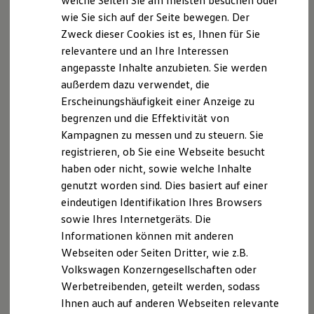
welche Seiten Sie am meisten besuchen oder
Digitales Bordbuch
wie Sie sich auf der Seite bewegen. Der
Fahrerassistenz- und Sicherheitssysteme
Zweck dieser Cookies ist es, Ihnen für Sie
Kontrollleuchten
Kurzfahrprofile und Ölverdünnung
relevantere und an Ihre Interessen
Batterieverordnung
angepasste Inhalte anzubieten. Sie werden
XTL-Dieselkraftstoff
außerdem dazu verwendet, die
Ersatzteile und Betriebsflüssigkeiten
Original Zubehör und Lifestyle Produkte
Erscheinungshäufigkeit einer Anzeige zu
myVolkswagen
begrenzen und die Effektivität von
myVolkswagen Business
Kampagnen zu messen und zu steuern. Sie
Elektrisch & Autonom
Elektro - & Hybridfahrzeuge
registrieren, ob Sie eine Webseite besucht
Unser Ansatz
haben oder nicht, sowie welche Inhalte
Klimafreundlicher Strom
genutzt worden sind. Dies basiert auf einer
Reichweite & Ladelösungen
Reichweitensimulator
eindeutigen Identifikation Ihres Browsers
Ladezeitensimulator
sowie Ihres Internetgeräts. Die
Ladelösungen für Privatkunden
Informationen können mit anderen
Ladelösungen für Gewerbekunden
Wallbox und Ladekabel
Webseiten oder Seiten Dritter, wie z.B.
Bidirektionales Laden
Volkswagen Konzerngesellschaften oder
Förderung & Kosten der Elektrofahrzeuge
Werbetreibenden, geteilt werden, sodass
Fördermöglichkeiten für Privatkunden
Fördermöglichkeiten für Gewerbekunden
Ihnen auch auf anderen Webseiten relevante
Kostensimulator