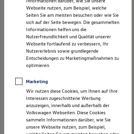
Informationen darüber, wie Sie unsere
Kfz-Versicherung für Nutzfahrzeuge
Webseite nutzen, zum Beispiel, welche
Restschuldversicherung
Wartungsverträge
Seiten Sie am meisten besuchen oder wie Sie
Besitzer & Service
sich auf der Seite bewegen. Die gesammelten
Reparatur & Service
Informationen helfen uns die
Sommer-Special
Reparatur, Pflege & Inspektion
Nutzerfreundlichkeit und Qualität unserer
Servicetermin anfragen
Webseite fortlaufend zu verbessern, Ihr
Service-Vorteile bei Volkswagen Nutzfahrzeuge
Nutzererlebnis sowie grundlegende
ServicePlus
Economy Service
Entscheidungen zu Marketingmaßnahmen zu
Räder & Reifen Service
optimieren.
Ersatzfahrzeuge
Notdienst und Pannenhilfe
Software, Konnektivität & Apps
Marketing
California App
VW Connect für Ihren ID. Buzz
Wir nutzen diese Cookies, um Ihnen auf Ihre
VW Connect für Ihren Transporter/Caravelle
Interessen zugeschnittene Werbung
VW Connect für Ihren Amarok
anzuzeigen, innerhalb und außerhalb der
VW Connect für andere Modelle
Connect Pro
Volkswagen Webseiten. Diese Cookies
Fleet Interface Data
sammeln Informationen darüber, wie Sie
Multistop Pathfinder
unsere Webseite nutzen, zum Beispiel,
Übersicht Software Updates
Hilfreiches für Besitzer