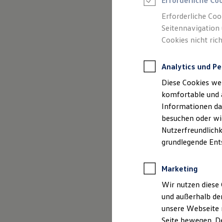
Erforderliche Co
Rettungsdienste
ONE Business ID Vorteile
Erforderliche Coo
Fahrzeugsuche & Marktplatz
Seitennavigation 
Fahrzeugsuche
Cookies nicht rich
Fahrzeuge online kaufen
Digitaler Marktplatz
Kauf & Finanzierung
Analytics und Pe
Online-Fahrzeugbewertung
Aktionen & Angebote
Diese Cookies we
E-Auto-Förderung
Für Privatkunden
komfortable und 
Für Gewerbekunden
Informationen dar
Profi Paket
besuchen oder wie
TopDeal
Gebrauchtwagen
Nutzerfreundlichk
ProfiPartner für Gebrauchtwagen
grundlegende Ent
Zertifizierte Gebrauchtwagen
Finanzierung
Für Privatkunden
Marketing
Für Gewerbekunden
Leasing
Wir nutzen diese 
Für Privatkunden
und außerhalb de
Für Gewerbekunden
unsere Webseite n
Versicherungen & Garantien
Garantien
Seite bewegen. De