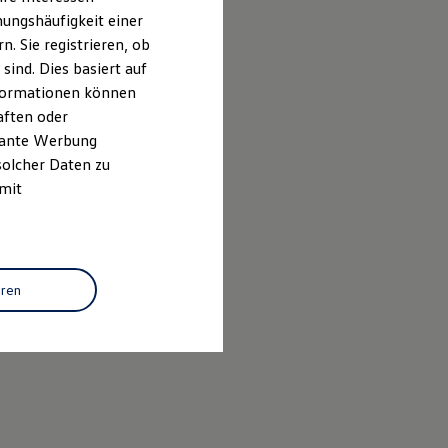
ungshäufigkeit einer
. Sie registrieren, ob
ind. Dies basiert auf
Informationen können
aften oder
evante Werbung
solcher Daten zu
 mit
eren