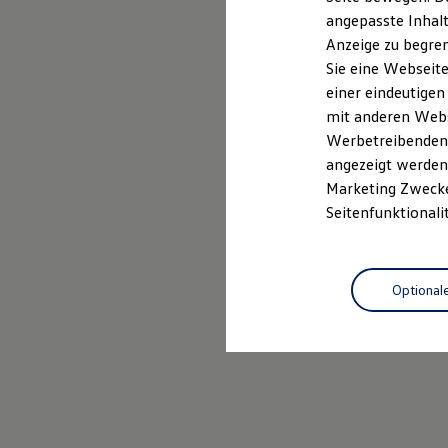
Kfz-Versicherung für Nutzfahrzeuge
angepasste Inhalt
Restschuldversicherung
Anzeige zu begren
Wartungsverträge
Besitzer & Service
Sie eine Webseite
Reparatur & Service
einer eindeutigen
Sommer-Special
mit anderen Webse
Reparatur, Pflege & Inspektion
Servicetermin anfragen
Werbetreibenden,
Service-Vorteile bei Volkswagen Nutzfahrzeuge
angezeigt werden 
ServicePlus
Marketing Zwecken
Economy Service
Räder & Reifen Service
Seitenfunktionali
Ersatzfahrzeuge
Notdienst und Pannenhilfe
Software, Konnektivität & Apps
California App
Optional
VW Connect für Ihren ID. Buzz
VW Connect für Ihren Transporter/Caravelle
VW Connect für Ihren Amarok
VW Connect für andere Modelle
Connect Pro
Fleet Interface Data
Multistop Pathfinder
Übersicht Software Updates
Hilfreiches für Besitzer