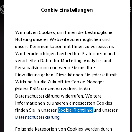
Modelle & Konfigurator
Cookie Einstellungen
Nutzfahrzeuge
Nutzfahrzeugkategorien entdecken
Modelle konfigurieren
Konfiguration laden
Zum
Zum
Modelle vergleichen
Wir nutzen Cookies, um Ihnen die bestmögliche
Hauptinhalt
Footer
Vorgängermodelle und Oldtimer
springen
springen
Nutzung unserer Webseite zu ermöglichen und
Vorgängermodelle
Oldtimer
unsere Kommunikation mit Ihnen zu verbessern.
Bulli Historie
Wir berücksichtigen hierbei Ihre Präferenzen und
Branchenlösungen & Gewerbekunden
verarbeiten Daten für Marketing, Analytics und
Umbaulösungen und Hersteller finden
Auf- und Umbauten entdecken & konfigurieren
Personalisierung nur, wenn Sie uns Ihre
Groß- und Sonderkunden
Einwilligung geben. Diese können Sie jederzeit mit
Großkunden
Wirkung für die Zukunft im Cookie Manager
Kommunen & Behörden
Journalisten
(Meine Präferenzen verwalten) in der
Sportvereine
Datenschutzerklärung widerrufen. Weitere
Branchenlösungen
Informationen zu unseren eingesetzten Cookies
Bau & Handwerk
Gewerbliche Personenbeförderung
finden Sie in unserer
Cookie-Richtlinie
und unserer
Service & mobile Werkstätten
Datenschutzerklärung
.
Kurier, Logistik & Handel
Kühlfahrzeuge
Folgende Kategorien von Cookies werden durch
Feuerwehr