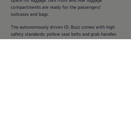
compartments are ready for the passengers’
suitcases and bags.
The autonomously driven
ID. Buzz
comes with high
safety standards: yellow seat belts and grab handles
ensure fast orientation. Tactile elements, Braille
labelling and buttons on every seat ensure easy
operation. The realtime monitoring of each vehicle is
also a true plus when it comes to safety.
Video im Vollbild anzeigen