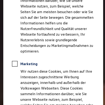
Informationen darüber, wie Sie unsere
Kfz-Versicherung für Nutzfahrzeuge
Webseite nutzen, zum Beispiel, welche
Restschuldversicherung
Wartungsverträge
Seiten Sie am meisten besuchen oder wie Sie
Besitzer & Service
sich auf der Seite bewegen. Die gesammelten
Reparatur & Service
Informationen helfen uns die
Sommer-Special
Reparatur, Pflege & Inspektion
Nutzerfreundlichkeit und Qualität unserer
Servicetermin anfragen
Webseite fortlaufend zu verbessern, Ihr
Service-Vorteile bei Volkswagen Nutzfahrzeuge
Nutzererlebnis sowie grundlegende
ServicePlus
Economy Service
Entscheidungen zu Marketingmaßnahmen zu
Räder & Reifen Service
optimieren.
Ersatzfahrzeuge
Notdienst und Pannenhilfe
Software, Konnektivität & Apps
Marketing
California App
VW Connect für Ihren ID. Buzz
Wir nutzen diese Cookies, um Ihnen auf Ihre
VW Connect für Ihren Transporter/Caravelle
Interessen zugeschnittene Werbung
VW Connect für Ihren Amarok
anzuzeigen, innerhalb und außerhalb der
VW Connect für andere Modelle
Connect Pro
Volkswagen Webseiten. Diese Cookies
Fleet Interface Data
sammeln Informationen darüber, wie Sie
Multistop Pathfinder
unsere Webseite nutzen, zum Beispiel,
Übersicht Software Updates
Hilfreiches für Besitzer