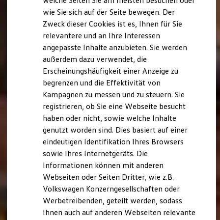
welche Seiten Sie am meisten besuchen oder
Digitales Bordbuch
wie Sie sich auf der Seite bewegen. Der
Fahrerassistenz- und Sicherheitssysteme
Zweck dieser Cookies ist es, Ihnen für Sie
Kontrollleuchten
Kurzfahrprofile und Ölverdünnung
relevantere und an Ihre Interessen
Batterieverordnung
angepasste Inhalte anzubieten. Sie werden
XTL-Dieselkraftstoff
außerdem dazu verwendet, die
Ersatzteile und Betriebsflüssigkeiten
Original Zubehör und Lifestyle Produkte
Erscheinungshäufigkeit einer Anzeige zu
myVolkswagen
begrenzen und die Effektivität von
myVolkswagen Business
Kampagnen zu messen und zu steuern. Sie
Elektrisch & Autonom
Elektro - & Hybridfahrzeuge
registrieren, ob Sie eine Webseite besucht
Unser Ansatz
haben oder nicht, sowie welche Inhalte
Klimafreundlicher Strom
genutzt worden sind. Dies basiert auf einer
Reichweite & Ladelösungen
Reichweitensimulator
eindeutigen Identifikation Ihres Browsers
Ladezeitensimulator
sowie Ihres Internetgeräts. Die
Ladelösungen für Privatkunden
Informationen können mit anderen
Ladelösungen für Gewerbekunden
Wallbox und Ladekabel
Webseiten oder Seiten Dritter, wie z.B.
Bidirektionales Laden
Volkswagen Konzerngesellschaften oder
Förderung & Kosten der Elektrofahrzeuge
Werbetreibenden, geteilt werden, sodass
Fördermöglichkeiten für Privatkunden
Fördermöglichkeiten für Gewerbekunden
Ihnen auch auf anderen Webseiten relevante
Kostensimulator