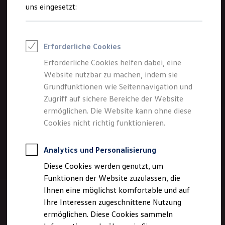
Rettungsdienste
uns eingesetzt:
ONE Business ID Vorteile
Fahrzeugsuche & Marktplatz
Fahrzeugsuche
Fahrzeuge online kaufen
Erforderliche Cookies
Digitaler Marktplatz
Kauf & Finanzierung
Erforderliche Cookies helfen dabei, eine
Online-Fahrzeugbewertung
Website nutzbar zu machen, indem sie
Aktionen & Angebote
E-Auto-Förderung
Grundfunktionen wie Seitennavigation und
Für Privatkunden
Zugriff auf sichere Bereiche der Website
Für Gewerbekunden
ermöglichen. Die Website kann ohne diese
Profi Paket
TopDeal
Cookies nicht richtig funktionieren.
Gebrauchtwagen
ProfiPartner für Gebrauchtwagen
Zertifizierte Gebrauchtwagen
Analytics und Personalisierung
Finanzierung
Diese Cookies werden genutzt, um
Für Privatkunden
Für Gewerbekunden
Funktionen der Website zuzulassen, die
Leasing
Ihnen eine möglichst komfortable und auf
Für Privatkunden
Ihre Interessen zugeschnittene Nutzung
Für Gewerbekunden
Versicherungen & Garantien
ermöglichen. Diese Cookies sammeln
Garantien