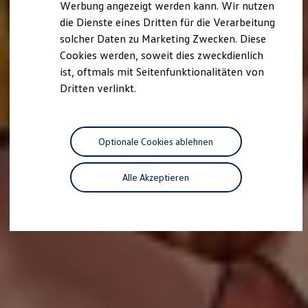
Werbung angezeigt werden kann. Wir nutzen
Autonomes Fahren
die Dienste eines Dritten für die Verarbeitung
Mehr zum ID. Buzz
Online Beratung
solcher Daten zu Marketing Zwecken. Diese
California Welt
Cookies werden, soweit dies zweckdienlich
California Club
ist, oftmals mit Seitenfunktionalitäten von
California Magazin & Ratgeber
Vanlife
Dritten verlinkt.
Ratgeber
Routen & Reisen
California Reisen & Erlebnisse
California App
Optionale Cookies ablehnen
California Lifestyle & Zubehör
Übernachten im California
Marke
Alle Akzeptieren
Unternehmen
Karriere
Karriere im Unternehmen
Karriere im Autohaus
Nachhaltigkeit
Kunden
Gesellschaft
Natur
Events
Rückblick VW Bus Festival 2023
75 Jahre Bulli Jubiläum