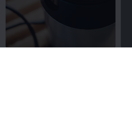
Wie wäre es mit einem klassischen Filterkaffee?
Jahrelang als biederer Muckefuck verschmäht,
hat er wieder reichlich Freunde gewonnen.
Verdient! Denn wie keine andere Zubereitungsart
kann er die feinsten Aromen herausfiltern. Mahlt
die Bohnen auf mittlerem Grad, füllt den Filter
und befeuchtet ihn etwas, damit der Kaffee