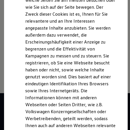
welche Seiten Sie am meisten besuchen oder
Witterungs- und Verkehrsbedingungen sowie dem
Digitales Bordbuch
wie Sie sich auf der Seite bewegen. Der
individuellen Fahrverhalten den Kraftstoffverbrauch, den
Fahrerassistenz- und Sicherheitssysteme
Stromverbrauch, die CO₂-Emissionen und die
Zweck dieser Cookies ist es, Ihnen für Sie
Kontrollleuchten
Kurzfahrprofile und Ölverdünnung
Fahrleistungswerte eines Fahrzeugs beeinflussen.
relevantere und an Ihre Interessen
Batterieverordnung
angepasste Inhalte anzubieten. Sie werden
XTL-Dieselkraftstoff
Weitere Informationen zum offiziellen Kraftstoffverbrauch und
außerdem dazu verwendet, die
Ersatzteile und Betriebsflüssigkeiten
den offiziellen spezifischen CO₂-Emissionen neuer
Original Zubehör und Lifestyle Produkte
Erscheinungshäufigkeit einer Anzeige zu
Personenkraftwagen können dem „Leitfaden über den
myVolkswagen
begrenzen und die Effektivität von
Kraftstoffverbrauch, die CO₂-Emissionen und den
myVolkswagen Business
Kampagnen zu messen und zu steuern. Sie
Elektrisch & Autonom
Stromverbrauch neuer Personenkraftwagen“ entnommen
Elektro - & Hybridfahrzeuge
werden, der an allen Verkaufsstellen und bei der DAT
registrieren, ob Sie eine Webseite besucht
Unser Ansatz
Deutsche Automobil Treuhand GmbH, Hellmuth-Hirth-Str. 1, D-
haben oder nicht, sowie welche Inhalte
Klimafreundlicher Strom
73760 Ostfildern oder unter
www.dat.de/co2
erhältlich ist.
genutzt worden sind. Dies basiert auf einer
Reichweite & Ladelösungen
Reichweitensimulator
eindeutigen Identifikation Ihres Browsers
Ladezeitensimulator
sowie Ihres Internetgeräts. Die
Ladelösungen für Privatkunden
Informationen können mit anderen
Ladelösungen für Gewerbekunden
Wallbox und Ladekabel
Webseiten oder Seiten Dritter, wie z.B.
Bidirektionales Laden
Volkswagen Konzerngesellschaften oder
Förderung & Kosten der Elektrofahrzeuge
Werbetreibenden, geteilt werden, sodass
Fördermöglichkeiten für Privatkunden
Fördermöglichkeiten für Gewerbekunden
Ihnen auch auf anderen Webseiten relevante
Kostensimulator