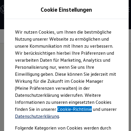
Modelle & Konfigurator
Cookie Einstellungen
Nutzfahrzeuge
Nutzfahrzeugkategorien entdecken
Modelle konfigurieren
Konfiguration laden
Zum
Zum
Modelle vergleichen
Wir nutzen Cookies, um Ihnen die bestmögliche
Hauptinhalt
Footer
Vorgängermodelle und Oldtimer
Thermobox
springen
springen
Nutzung unserer Webseite zu ermöglichen und
Vorgängermodelle
Oldtimer
unsere Kommunikation mit Ihnen zu verbessern.
Bulli Historie
Wir berücksichtigen hierbei Ihre Präferenzen und
Branchenlösungen & Gewerbekunden
verarbeiten Daten für Marketing, Analytics und
Umbaulösungen und Hersteller finden
Dometic Kühlbox
Auf- und Umbauten entdecken & konfigurieren
Personalisierung nur, wenn Sie uns Ihre
Groß- und Sonderkunden
Einwilligung geben. Diese können Sie jederzeit mit
Großkunden
Wirkung für die Zukunft im Cookie Manager
Kommunen & Behörden
Die thermoelektrische Kühlbox von Dometic hält auch unter
Journalisten
(Meine Präferenzen verwalten) in der
den widrigsten Witterungsbedingungen die
Sportvereine
Datenschutzerklärung widerrufen. Weitere
Branchenlösungen
Innentemperatur konstant. Sie ist trotzdem nicht allzu
Informationen zu unseren eingesetzten Cookies
Bau & Handwerk
sperrig und vor allem energiesparend und läuft mit 12V
Gewerbliche Personenbeförderung
finden Sie in unserer
Cookie-Richtlinie
und unserer
Gleichstrom.
Service & mobile Werkstätten
Datenschutzerklärung
.
Kurier, Logistik & Handel
Kühlfahrzeuge
Folgende Kategorien von Cookies werden durch
Feuerwehr