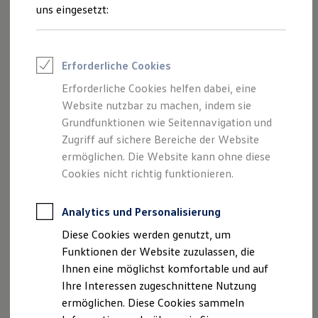
Rettungsdienste
uns eingesetzt:
ONE Business ID Vorteile
Fahrzeugsuche & Marktplatz
Fahrzeugsuche
Fahrzeuge online kaufen
Erforderliche Cookies
Digitaler Marktplatz
Kauf & Finanzierung
Erforderliche Cookies helfen dabei, eine
Online-Fahrzeugbewertung
Website nutzbar zu machen, indem sie
Aktionen & Angebote
E-Auto-Förderung
Grundfunktionen wie Seitennavigation und
Für Privatkunden
Zugriff auf sichere Bereiche der Website
Für Gewerbekunden
ermöglichen. Die Website kann ohne diese
Profi Paket
TopDeal
Cookies nicht richtig funktionieren.
Gebrauchtwagen
ProfiPartner für Gebrauchtwagen
Zertifizierte Gebrauchtwagen
Analytics und Personalisierung
Finanzierung
Diese Cookies werden genutzt, um
Impressum
Nutzungsbedingungen
Für Privatkunden
Für Gewerbekunden
Funktionen der Website zuzulassen, die
Datenschutzerklärungen
Cookie-Richtlinie
Leasing
Ihnen eine möglichst komfortable und auf
Lizenzhinweise Dritter
Für Privatkunden
Ihre Interessen zugeschnittene Nutzung
Angaben zum Digital Service Act (DSA)
EU Data Act
Für Gewerbekunden
Versicherungen & Garantien
ermöglichen. Diese Cookies sammeln
Produktsicherheitsinformationen
Rückrufe
Vorschriften
Garantien