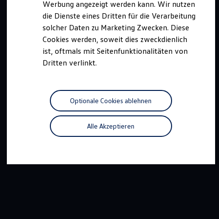
Werbung angezeigt werden kann. Wir nutzen
Autonomes Fahren
die Dienste eines Dritten für die Verarbeitung
Mehr zum ID. Buzz
Online Beratung
solcher Daten zu Marketing Zwecken. Diese
California Welt
Cookies werden, soweit dies zweckdienlich
California Club
ist, oftmals mit Seitenfunktionalitäten von
California Magazin & Ratgeber
Vanlife
Dritten verlinkt.
Ratgeber
Routen & Reisen
California Reisen & Erlebnisse
California App
Optionale Cookies ablehnen
California Lifestyle & Zubehör
Übernachten im California
Marke
Alle Akzeptieren
Unternehmen
Karriere
Karriere im Unternehmen
Karriere im Autohaus
Nachhaltigkeit
Kunden
Gesellschaft
Natur
Events
Rückblick VW Bus Festival 2023
75 Jahre Bulli Jubiläum