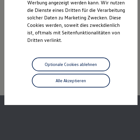
Werbung angezeigt werden kann. Wir nutzen
individuellen Fahrverhalten den Kraftstoffverbrauch, den
Autonomes Fahren
Stromverbrauch, die CO₂-Emissionen und die
die Dienste eines Dritten für die Verarbeitung
Mehr zum ID. Buzz
Online Beratung
Fahrleistungswerte eines Fahrzeugs beeinflussen.
solcher Daten zu Marketing Zwecken. Diese
California Welt
Cookies werden, soweit dies zweckdienlich
California Club
Weitere Informationen zum offiziellen Kraftstoffverbrauch und
ist, oftmals mit Seitenfunktionalitäten von
California Magazin & Ratgeber
den offiziellen spezifischen CO₂-Emissionen neuer
Vanlife
Dritten verlinkt.
Personenkraftwagen können dem „Leitfaden über den
Ratgeber
Kraftstoffverbrauch, die CO₂-Emissionen und den
Routen & Reisen
California Reisen & Erlebnisse
Stromverbrauch neuer Personenkraftwagen“ entnommen
California App
werden, der an allen Verkaufsstellen und bei der DAT
Optionale Cookies ablehnen
California Lifestyle & Zubehör
Deutsche Automobil Treuhand GmbH, Hellmuth-Hirth-Str. 1, D-
Übernachten im California
73760 Ostfildern oder unter
www.dat.de/co2
erhältlich ist.
Marke
Alle Akzeptieren
Unternehmen
Karriere
Karriere im Unternehmen
Karriere im Autohaus
Nachhaltigkeit
Kunden
Gesellschaft
Natur
Events
Rückblick VW Bus Festival 2023
75 Jahre Bulli Jubiläum