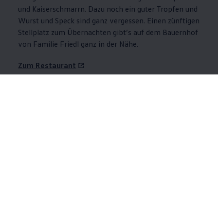
und Kaiserschmarrn. Dazu noch ein guter Tropfen und
Wurst und Speck sind ganz vergessen. Einen zünftigen
Stellplatz zum Übernachten gibt’s auf dem Bauernhof
von Familie Friedl ganz in der Nähe.
Zum Restaurant
Stellplatz buchen
Wirtschaft Traube, Klösterle
Eine kleine Wirtschaft mit regionaler Küche: Das
klingt jetzt erst einmal nicht außergewöhnlich. Und
doch entsteht hinter der schlichten Fassade des
Alpenhauses in Klösterle Spektakuläres. Aus
regionalen Zutaten von kleinen Produzenten schaffen
Tanja und Tobias Schöpf fünf Gänge, die mehr Vielfalt
bieten als manche Sterne-Karte. Lasst euch also
keinen einzigen entgehen! Den Weinempfehlungen
des Duos könnt ihr ebenfalls bedenkenlos folgen,