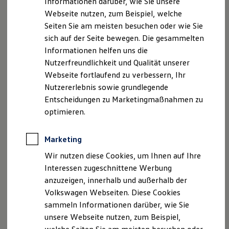
Informationen darüber, wie Sie unsere
Kfz-Versicherung für Nutzfahrzeuge
Webseite nutzen, zum Beispiel, welche
Restschuldversicherung
Wartungsverträge
Seiten Sie am meisten besuchen oder wie Sie
Besitzer & Service
sich auf der Seite bewegen. Die gesammelten
Reparatur & Service
Informationen helfen uns die
Sommer-Special
Reparatur, Pflege & Inspektion
Nutzerfreundlichkeit und Qualität unserer
Servicetermin anfragen
Webseite fortlaufend zu verbessern, Ihr
Service-Vorteile bei Volkswagen Nutzfahrzeuge
Nutzererlebnis sowie grundlegende
ServicePlus
Economy Service
Entscheidungen zu Marketingmaßnahmen zu
Räder & Reifen Service
Copyright: Hinterland GmbH
optimieren.
Ersatzfahrzeuge
Notdienst und Pannenhilfe
Software, Konnektivität & Apps
Marketing
California App
VW Connect für Ihren ID. Buzz
Wir nutzen diese Cookies, um Ihnen auf Ihre
Impressum
Nutzungsbedingungen
VW Connect für Ihren Transporter/Caravelle
Interessen zugeschnittene Werbung
VW Connect für Ihren Amarok
Datenschutzerklärungen
Cookie-Richtlinie
anzuzeigen, innerhalb und außerhalb der
VW Connect für andere Modelle
Lizenzhinweise Dritter
Connect Pro
Volkswagen Webseiten. Diese Cookies
Angaben zum Digital Service Act (DSA)
EU Data Act
Fleet Interface Data
sammeln Informationen darüber, wie Sie
Multistop Pathfinder
Produktsicherheitsinformationen
Rückrufe
Vorschriften
unsere Webseite nutzen, zum Beispiel,
Übersicht Software Updates
Kontakt
Händlersuche
Newsletter
Hilfreiches für Besitzer