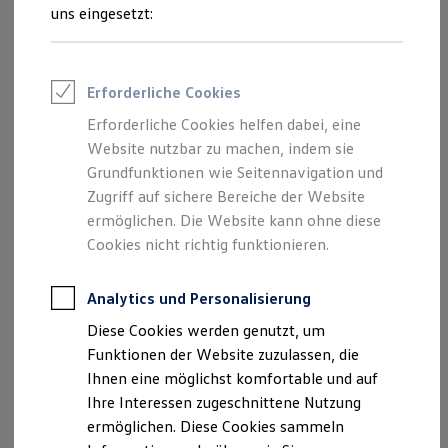
restriktiver. Toleriert wird in Deutschland, Frankreich und
Rettungsdienste
uns eingesetzt:
ONE Business ID Vorteile
Spanien eine Übernachtung zur „Wiederherstellung der
Fahrzeugsuche & Marktplatz
Fahrtüchtigkeit“. In Österreich, der Schweiz, Slowenien, der
Fahrzeugsuche
Slowakei, Tschechien und Italien wird nicht einmal das
Fahrzeuge online kaufen
Erforderliche Cookies
Digitaler Marktplatz
geduldet, es drohen empfindliche Bußgelder. Das
Kauf & Finanzierung
Wildcampen aber birgt noch mehr als finanzielle Risiken:
Erforderliche Cookies helfen dabei, eine
Online-Fahrzeugbewertung
Nach Regenfällen drohen an Bachläufen
Website nutzbar zu machen, indem sie
Aktionen & Angebote
E-Auto-Förderung
Überschwemmungen, in den Höhenlagen besteht häufig
Grundfunktionen wie Seitennavigation und
Für Privatkunden
Steinschlaggefahr. Solltet ihr eine Übernachtung abseits
Zugriff auf sichere Bereiche der Website
Für Gewerbekunden
regulärer Stellplätze (wo sie erlaubt ist) dennoch wagen,
ermöglichen. Die Website kann ohne diese
Profi Paket
TopDeal
verhaltet euch besonders vorsichtig: Seid leise und
Cookies nicht richtig funktionieren.
Gebrauchtwagen
respektvoll, grillt nicht und verzichtet auf das romantische
ProfiPartner für Gebrauchtwagen
Lagerfeuer.
Hinterlasst keine Spuren: Benutzt biologisch
Zertifizierte Gebrauchtwagen
Analytics und Personalisierung
Finanzierung
abbaubare Seifen und nehmt alles wieder mit, was ihr
Diese Cookies werden genutzt, um
Für Privatkunden
mitgebracht habt – auch organische Abfälle.
Für Gewerbekunden
Funktionen der Website zuzulassen, die
Leasing
Ihnen eine möglichst komfortable und auf
Für Privatkunden
Ihre Interessen zugeschnittene Nutzung
Für Gewerbekunden
Versicherungen & Garantien
ermöglichen. Diese Cookies sammeln
Garantien