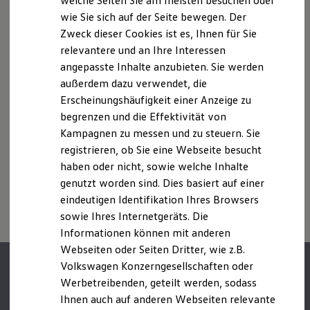
welche Seiten Sie am meisten besuchen oder
Rollwiderstand und Aerodynamik verändern und neben
Hilfreiches für Besitzer
wie Sie sich auf der Seite bewegen. Der
Digitales Bordbuch
Witterungs- und Verkehrsbedingungen sowie dem
Zweck dieser Cookies ist es, Ihnen für Sie
Fahrerassistenz- und Sicherheitssysteme
individuellen Fahrverhalten den Kraftstoffverbrauch, den
Kontrollleuchten
relevantere und an Ihre Interessen
Stromverbrauch, die CO₂-Emissionen und die
Kurzfahrprofile und Ölverdünnung
Fahrleistungswerte eines Fahrzeugs beeinflussen.
angepasste Inhalte anzubieten. Sie werden
Batterieverordnung
außerdem dazu verwendet, die
XTL-Dieselkraftstoff
Weitere Informationen zum offiziellen Kraftstoffverbrauch und
Ersatzteile und Betriebsflüssigkeiten
Erscheinungshäufigkeit einer Anzeige zu
Original Zubehör und Lifestyle Produkte
den offiziellen spezifischen CO₂-Emissionen neuer
begrenzen und die Effektivität von
myVolkswagen
Personenkraftwagen können dem „Leitfaden über den
Kampagnen zu messen und zu steuern. Sie
myVolkswagen Business
Kraftstoffverbrauch, die CO₂-Emissionen und den
Elektrisch & Autonom
registrieren, ob Sie eine Webseite besucht
Stromverbrauch neuer Personenkraftwagen“ entnommen
Elektro - & Hybridfahrzeuge
haben oder nicht, sowie welche Inhalte
werden, der an allen Verkaufsstellen und bei der DAT
Unser Ansatz
Deutsche Automobil Treuhand GmbH, Hellmuth-Hirth-Str. 1, D-
genutzt worden sind. Dies basiert auf einer
Klimafreundlicher Strom
Reichweite & Ladelösungen
73760 Ostfildern oder unter
www.dat.de/co2
erhältlich ist.
eindeutigen Identifikation Ihres Browsers
Reichweitensimulator
sowie Ihres Internetgeräts. Die
Ladezeitensimulator
Informationen können mit anderen
Ladelösungen für Privatkunden
Ladelösungen für Gewerbekunden
Webseiten oder Seiten Dritter, wie z.B.
Wallbox und Ladekabel
Volkswagen Konzerngesellschaften oder
Bidirektionales Laden
Werbetreibenden, geteilt werden, sodass
Förderung & Kosten der Elektrofahrzeuge
Fördermöglichkeiten für Privatkunden
Ihnen auch auf anderen Webseiten relevante
Fördermöglichkeiten für Gewerbekunden