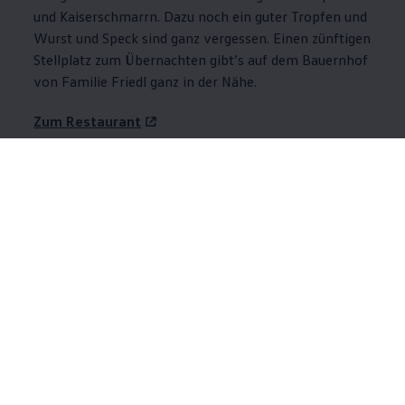
und Kaiserschmarrn. Dazu noch ein guter Tropfen und
Wurst und Speck sind ganz vergessen. Einen zünftigen
Stellplatz zum Übernachten gibt’s auf dem Bauernhof
von Familie Friedl ganz in der Nähe.
Zum Restaurant
Stellplatz buchen
Wirtschaft Traube, Klösterle
Eine kleine Wirtschaft mit regionaler Küche: Das
klingt jetzt erst einmal nicht außergewöhnlich. Und
doch entsteht hinter der schlichten Fassade des
Alpenhauses in Klösterle Spektakuläres. Aus
regionalen Zutaten von kleinen Produzenten schaffen
Tanja und Tobias Schöpf fünf Gänge, die mehr Vielfalt
bieten als manche Sterne-Karte. Lasst euch also
keinen einzigen entgehen! Den Weinempfehlungen
des Duos könnt ihr ebenfalls bedenkenlos folgen,