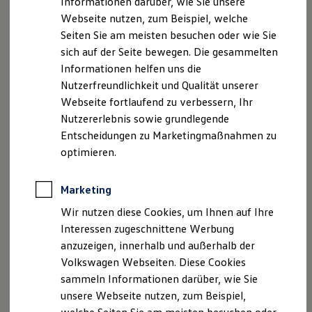
Informationen darüber, wie Sie unsere
Produktsicherheitsinformationen
Rückrufe
Vorschriften
Garantien
Webseite nutzen, zum Beispiel, welche
Kfz-Versicherung für Nutzfahrzeuge
Kontakt
Händlersuche
Newsletter
Restschuldversicherung
Seiten Sie am meisten besuchen oder wie Sie
VERTRAG WIDERRUFEN
Wartungsverträge
sich auf der Seite bewegen. Die gesammelten
Besitzer & Service
Informationen helfen uns die
Reparatur & Service
Sommer-Special
Nutzerfreundlichkeit und Qualität unserer
Disclaimer von Volkswagen AG
Reparatur, Pflege & Inspektion
Webseite fortlaufend zu verbessern, Ihr
Servicetermin anfragen
Die in dieser Darstellung gezeigten Fahrzeuge und
Nutzererlebnis sowie grundlegende
Service-Vorteile bei Volkswagen Nutzfahrzeuge
Ausstattungen können in einzelnen Details vom aktuellen
ServicePlus
Entscheidungen zu Marketingmaßnahmen zu
deutschen Lieferprogramm abweichen. Abgebildet sind
Economy Service
optimieren.
Räder & Reifen Service
teilweise Sonderausstattungen der Fahrzeuge gegen
Ersatzfahrzeuge
Mehrpreis.
Notdienst und Pannenhilfe
Bitte beachten Sie auch unseren Konfigurator für eine
Marketing
Software, Konnektivität & Apps
Übersicht der aktuell verfügbaren Modelle und Ausstattungen.
California App
Wir nutzen diese Cookies, um Ihnen auf Ihre
VW Connect für Ihren ID. Buzz
Interessen zugeschnittene Werbung
Die angegebenen Verbrauchs- und Emissionswerte beziehen
VW Connect für Ihren Transporter/Caravelle
anzuzeigen, innerhalb und außerhalb der
VW Connect für Ihren Amarok
sich nicht auf ein einzelnes Fahrzeug und sind nicht Bestandteil
VW Connect für andere Modelle
des Angebots, sondern dienen allein Vergleichszwecken
Volkswagen Webseiten. Diese Cookies
Connect Pro
zwischen den verschiedenen Fahrzeugtypen.
sammeln Informationen darüber, wie Sie
Fleet Interface Data
Zusatzausstattungen und Zubehör (Anbauteile, Reifenformat
unsere Webseite nutzen, zum Beispiel,
Multistop Pathfinder
usw.) können relevante Fahrzeugparameter, wie
z. B.
Gewicht,
Übersicht Software Updates