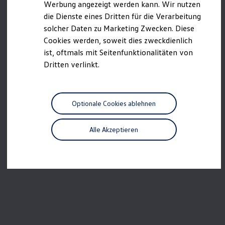
Werbung angezeigt werden kann. Wir nutzen
Kostensimulator
die Dienste eines Dritten für die Verarbeitung
Autonomes Fahren
Mehr zum ID. Buzz
solcher Daten zu Marketing Zwecken. Diese
Online Beratung
Cookies werden, soweit dies zweckdienlich
California Welt
ist, oftmals mit Seitenfunktionalitäten von
California Club
California Magazin & Ratgeber
Dritten verlinkt.
Vanlife
Ratgeber
Routen & Reisen
California Reisen & Erlebnisse
Optionale Cookies ablehnen
California App
California Lifestyle & Zubehör
Übernachten im California
Alle Akzeptieren
Marke
Unternehmen
Karriere
Karriere im Unternehmen
Karriere im Autohaus
Nachhaltigkeit
Kunden
Gesellschaft
Natur
Events
Rückblick VW Bus Festival 2023