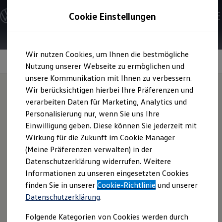
Modelle & Konfigurator
Cookie Einstellungen
Nutzfahrzeuge
Nutzfahrzeugkategorien entdecken
Modelle konfigurieren
Konfiguration laden
Zum
Zum
Modelle vergleichen
Wir nutzen Cookies, um Ihnen die bestmögliche
Hauptinhalt
Footer
Vorgängermodelle und Oldtimer
springen
springen
Information
Nutzung unserer Webseite zu ermöglichen und
Vorgängermodelle
Oldtimer
unsere Kommunikation mit Ihnen zu verbessern.
Bulli Historie
Wir berücksichtigen hierbei Ihre Präferenzen und
Branchenlösungen & Gewerbekunden
verarbeiten Daten für Marketing, Analytics und
Umbaulösungen und Hersteller finden
Für eine ausgewogene
Auf- und Umbauten entdecken & konfigurieren
Personalisierung nur, wenn Sie uns Ihre
Groß- und Sonderkunden
Einwilligung geben. Diese können Sie jederzeit mit
Großkunden
Position beim Campen:
Wirkung für die Zukunft im Cookie Manager
Kommunen & Behörden
Journalisten
(Meine Präferenzen verwalten) in der
Auffahrkeile
Sportvereine
Datenschutzerklärung widerrufen. Weitere
Branchenlösungen
Informationen zu unseren eingesetzten Cookies
Bau & Handwerk
Gewerbliche Personenbeförderung
finden Sie in unserer
Cookie-Richtlinie
und unserer
Gerade in den Bergen sind sie unentbehrlich, um stabil und
Service & mobile Werkstätten
Datenschutzerklärung
.
Kurier, Logistik & Handel
gerade zu stehen. Das Modell von unserem Partner
Menschen mit Behinderung
THULE
wird euch gute Dienste leisten und nimmt nicht
Folgende Kategorien von Cookies werden durch
Kühlfahrzeuge