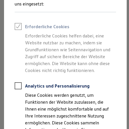
viel Stauraum weg.
Feuerwehr
uns eingesetzt:
Rettungsdienste
ONE Business ID Vorteile
Fahrzeugsuche & Marktplatz
Fahrzeugsuche
Erforderliche Cookies
Fahrzeuge online kaufen
Digitaler Marktplatz
Erforderliche Cookies helfen dabei, eine
Kauf & Finanzierung
Website nutzbar zu machen, indem sie
Online-Fahrzeugbewertung
Aktionen & Angebote
Grundfunktionen wie Seitennavigation und
E-Auto-Förderung
Zugriff auf sichere Bereiche der Website
Für Privatkunden
ermöglichen. Die Website kann ohne diese
Für Gewerbekunden
Profi Paket
Cookies nicht richtig funktionieren.
TopDeal
Gebrauchtwagen
ProfiPartner für Gebrauchtwagen
Analytics und Personalisierung
Zertifizierte Gebrauchtwagen
Diese Cookies werden genutzt, um
Finanzierung
Für Privatkunden
Funktionen der Website zuzulassen, die
Impressum
Nutzungsbedingungen
Für Gewerbekunden
Ihnen eine möglichst komfortable und auf
Datenschutzerklärungen
Cookie-Richtlinie
Leasing
Ihre Interessen zugeschnittene Nutzung
Für Privatkunden
Lizenzhinweise Dritter
Für Gewerbekunden
ermöglichen. Diese Cookies sammeln
Angaben zum Digital Service Act (DSA)
EU Data Act
Versicherungen & Garantien