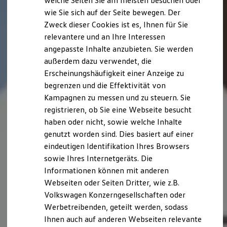
welche Seiten Sie am meisten besuchen oder
Digitales Bordbuch
wie Sie sich auf der Seite bewegen. Der
Fahrerassistenz- und Sicherheitssysteme
Zweck dieser Cookies ist es, Ihnen für Sie
Kontrollleuchten
Kurzfahrprofile und Ölverdünnung
relevantere und an Ihre Interessen
Batterieverordnung
angepasste Inhalte anzubieten. Sie werden
XTL-Dieselkraftstoff
außerdem dazu verwendet, die
Ersatzteile und Betriebsflüssigkeiten
Original Zubehör und Lifestyle Produkte
Erscheinungshäufigkeit einer Anzeige zu
myVolkswagen
begrenzen und die Effektivität von
myVolkswagen Business
Kampagnen zu messen und zu steuern. Sie
Elektrisch & Autonom
Elektro - & Hybridfahrzeuge
registrieren, ob Sie eine Webseite besucht
Unser Ansatz
haben oder nicht, sowie welche Inhalte
Klimafreundlicher Strom
genutzt worden sind. Dies basiert auf einer
Reichweite & Ladelösungen
Reichweitensimulator
eindeutigen Identifikation Ihres Browsers
Ladezeitensimulator
sowie Ihres Internetgeräts. Die
Ladelösungen für Privatkunden
Informationen können mit anderen
Ladelösungen für Gewerbekunden
Wallbox und Ladekabel
Webseiten oder Seiten Dritter, wie z.B.
Bidirektionales Laden
Volkswagen Konzerngesellschaften oder
Förderung & Kosten der Elektrofahrzeuge
Werbetreibenden, geteilt werden, sodass
Fördermöglichkeiten für Privatkunden
Fördermöglichkeiten für Gewerbekunden
Ihnen auch auf anderen Webseiten relevante
Kostensimulator