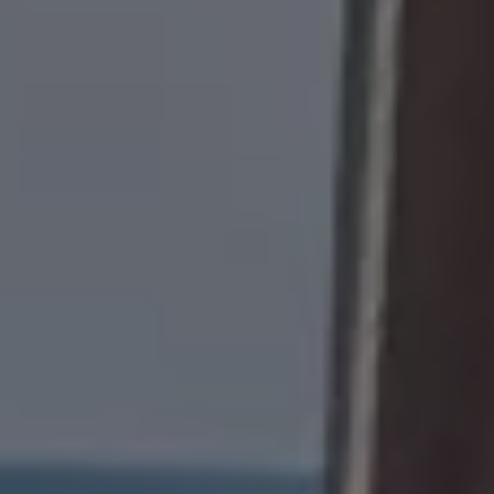
Bulli Magazin
Fahrzeugabholung ab Werk
Uptime