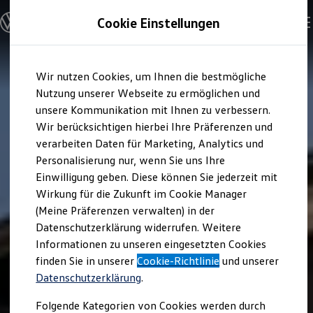
Modelle & Konfigurator
Cookie Einstellungen
Nutzfahrzeuge
Nutzfahrzeugkategorien entdecken
Modelle konfigurieren
Konfiguration laden
Zum
Zum
Modelle vergleichen
Wir nutzen Cookies, um Ihnen die bestmögliche
Hauptinhalt
Footer
Vorgängermodelle und Oldtimer
springen
springen
Nutzung unserer Webseite zu ermöglichen und
Vorgängermodelle
Oldtimer
unsere Kommunikation mit Ihnen zu verbessern.
Bulli Historie
Wir berücksichtigen hierbei Ihre Präferenzen und
Branchenlösungen & Gewerbekunden
verarbeiten Daten für Marketing, Analytics und
Umbaulösungen und Hersteller finden
Auf- und Umbauten entdecken & konfigurieren
Personalisierung nur, wenn Sie uns Ihre
Groß- und Sonderkunden
Einwilligung geben. Diese können Sie jederzeit mit
Großkunden
Wirkung für die Zukunft im Cookie Manager
Kommunen & Behörden
Journalisten
(Meine Präferenzen verwalten) in der
Sportvereine
Datenschutzerklärung widerrufen. Weitere
Branchenlösungen
Informationen zu unseren eingesetzten Cookies
Bau & Handwerk
Gewerbliche Personenbeförderung
finden Sie in unserer
Cookie-Richtlinie
und unserer
Service & mobile Werkstätten
Datenschutzerklärung
.
Kurier, Logistik & Handel
Kühlfahrzeuge
Folgende Kategorien von Cookies werden durch
Feuerwehr