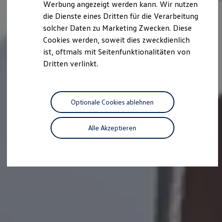
Werbung angezeigt werden kann. Wir nutzen
Autonomes Fahren
die Dienste eines Dritten für die Verarbeitung
Mehr zum ID. Buzz
Online Beratung
solcher Daten zu Marketing Zwecken. Diese
California Welt
Cookies werden, soweit dies zweckdienlich
California Club
ist, oftmals mit Seitenfunktionalitäten von
California Magazin & Ratgeber
Vanlife
Dritten verlinkt.
Ratgeber
Routen & Reisen
California Reisen & Erlebnisse
California App
Optionale Cookies ablehnen
California Lifestyle & Zubehör
Übernachten im California
Marke
Alle Akzeptieren
Unternehmen
Karriere
Karriere im Unternehmen
Karriere im Autohaus
Nachhaltigkeit
Kunden
Gesellschaft
Natur
Events
Rückblick VW Bus Festival 2023
75 Jahre Bulli Jubiläum