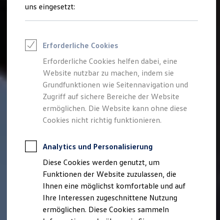
Rettungsdienste
uns eingesetzt:
ONE Business ID Vorteile
Fahrzeugsuche & Marktplatz
Fahrzeugsuche
Fahrzeuge online kaufen
Erforderliche Cookies
Digitaler Marktplatz
Kauf & Finanzierung
Erforderliche Cookies helfen dabei, eine
Online-Fahrzeugbewertung
Website nutzbar zu machen, indem sie
Aktionen & Angebote
E-Auto-Förderung
Grundfunktionen wie Seitennavigation und
Für Privatkunden
Zugriff auf sichere Bereiche der Website
Für Gewerbekunden
ermöglichen. Die Website kann ohne diese
Profi Paket
TopDeal
Cookies nicht richtig funktionieren.
Gebrauchtwagen
ProfiPartner für Gebrauchtwagen
Zertifizierte Gebrauchtwagen
Analytics und Personalisierung
Finanzierung
Diese Cookies werden genutzt, um
Für Privatkunden
Für Gewerbekunden
Funktionen der Website zuzulassen, die
Leasing
Ihnen eine möglichst komfortable und auf
Für Privatkunden
Ihre Interessen zugeschnittene Nutzung
Für Gewerbekunden
Versicherungen & Garantien
ermöglichen. Diese Cookies sammeln
Garantien