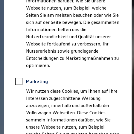
Informationen darüber, wie Sie unsere
Kfz-Versicherung für Nutzfahrzeuge
Webseite nutzen, zum Beispiel, welche
Restschuldversicherung
Wartungsverträge
Seiten Sie am meisten besuchen oder wie Sie
Besitzer & Service
sich auf der Seite bewegen. Die gesammelten
Reparatur & Service
Informationen helfen uns die
Sommer-Special
Reparatur, Pflege & Inspektion
Nutzerfreundlichkeit und Qualität unserer
Servicetermin anfragen
Webseite fortlaufend zu verbessern, Ihr
Service-Vorteile bei Volkswagen Nutzfahrzeuge
Nutzererlebnis sowie grundlegende
ServicePlus
Economy Service
Entscheidungen zu Marketingmaßnahmen zu
Räder & Reifen Service
optimieren.
Ersatzfahrzeuge
Notdienst und Pannenhilfe
Software, Konnektivität & Apps
Marketing
California App
VW Connect für Ihren ID. Buzz
Wir nutzen diese Cookies, um Ihnen auf Ihre
VW Connect für Ihren Transporter/Caravelle
Interessen zugeschnittene Werbung
VW Connect für Ihren Amarok
anzuzeigen, innerhalb und außerhalb der
VW Connect für andere Modelle
Connect Pro
Volkswagen Webseiten. Diese Cookies
Fleet Interface Data
sammeln Informationen darüber, wie Sie
Multistop Pathfinder
unsere Webseite nutzen, zum Beispiel,
Übersicht Software Updates
Hilfreiches für Besitzer