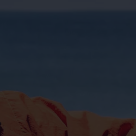
Kostensimulator
Autonomes Fahren
Mehr zum ID. Buzz
Online Beratung
California Welt
California Club
California Magazin & Ratgeber
Vanlife
Ratgeber
Routen & Reisen
California Reisen & Erlebnisse
California App
California Lifestyle & Zubehör
Übernachten im California
Marke
Unternehmen
Karriere
Karriere im Unternehmen
Karriere im Autohaus
Nachhaltigkeit
Kunden
Gesellschaft
Natur
Events
Rückblick VW Bus Festival 2023