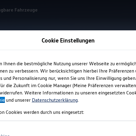
ügbare Fahrzeuge
Cookie Einstellungen
Information
m Ihnen die bestmögliche Nutzung unserer Webseite zu ermöglic
en zu verbessern. Wir berücksichtigen hierbei Ihre Präferenzen
cs und Personalisierung nur, wenn Sie uns Ihre Einwilligung geben
 Stellplatz bei Hinte
für die Zukunft im Cookie Manager (Meine Präferenzen verwalten)
iderrufen. Weitere Informationen zu unseren eingesetzten Cooki
- gratis Experience fü
nie
und unserer
Datenschutzerklärung
.
on Cookies werden durch uns eingesetzt:
der!