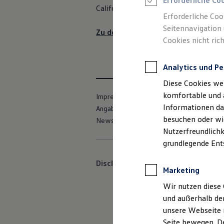
Erforderliche Co
Feuerwehr
California
Club Mitglieder erhalten be
Rettungsdienste
Erforderliche Coo
ONE Business ID Vorteile
Seitennavigation 
Fahrzeugsuche & Marktplatz
Zu den Vorteilen
Cookies nicht rich
Fahrzeugsuche
Fahrzeuge online kaufen
Digitaler Marktplatz
Analytics und Pe
Kauf & Finanzierung
Online-Fahrzeugbewertung
Diese Cookies we
Aktionen & Angebote
E-Auto-Förderung
komfortable und 
Impressum
Nutzungsbedingungen
Für Privatkunden
Informationen dar
Angaben zum Digital Service Act (DSA)
Für Gewerbekunden
besuchen oder wie
Newsletter
VERTRAG WIDERRUFEN
Profi Paket
TopDeal
Nutzerfreundlichk
Gebrauchtwagen
grundlegende Ent
ProfiPartner für Gebrauchtwagen
Zertifizierte Gebrauchtwagen
Disclaimer von Volkswagen AG
Finanzierung
Marketing
Für Privatkunden
Die in dieser Darstellung gezeigte
Für Gewerbekunden
Wir nutzen diese 
Abgebildet sind teilweise Sonderau
Leasing
und außerhalb de
Bitte beachten Sie auch unseren Kon
Für Privatkunden
unsere Webseite n
Für Gewerbekunden
Versicherungen & Garantien
Die angegebenen Verbrauchs- und Emi
Seite bewegen. De