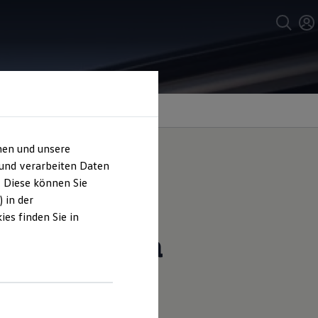
hen und unsere
 und verarbeiten Daten
. Diese können Sie
rland und
 in der
es finden Sie in
r
California