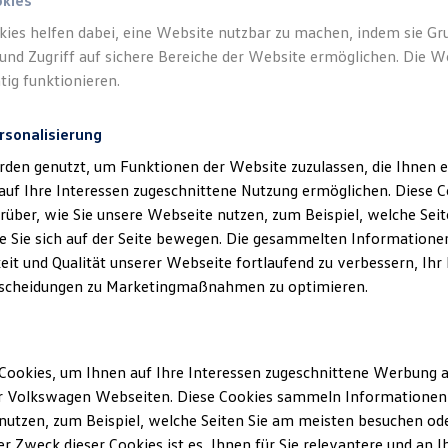
okies
i Buchung eines qualifizierten Hinterland‑Platzes eine exklusive 
kies helfen dabei, eine Website nutzbar zu machen, indem sie G
und Zugriff auf sichere Bereiche der Website ermöglichen. Die W
tig funktionieren.
rsonalisierung
rden genutzt, um Funktionen der Website zuzulassen, die Ihnen e
auf Ihre Interessen zugeschnittene Nutzung ermöglichen. Diese
Datenschutzerklärungen
Cookie-Richtlinie
Lizenzhinweise Dritter
über, wie Sie unsere Webseite nutzen, zum Beispiel, welche Sei
EU Data Act
Produktsicherheitsinformationen
Rückrufe
Vorschr
 Sie sich auf der Seite bewegen. Die gesammelten Informationen
eit und Qualität unserer Webseite fortlaufend zu verbessern, Ihr
scheidungen zu Marketingmaßnahmen zu optimieren.
n Fahrzeuge und Ausstattungen können in einzelnen Details vom aktuellen
Cookies, um Ihnen auf Ihre Interessen zugeschnittene Werbung a
sstattungen der Fahrzeuge gegen Mehrpreis.
r Volkswagen Webseiten. Diese Cookies sammeln Informationen 
figurator für eine Übersicht der aktuell verfügbaren Modelle und Ausstatt
utzen, zum Beispiel, welche Seiten Sie am meisten besuchen oder
ssionswerte beziehen sich nicht auf ein einzelnes Fahrzeug und sind nic
r Zweck dieser Cookies ist es, Ihnen für Sie relevantere und an I