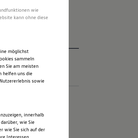
Experience kostenlos dazu.
rundfunktionen wie
ebsite kann ohne diese
ine möglichst
 Cookies sammeln
ten Sie am meisten
iften
Kontakt
Händlersuche
 helfen uns die
 Nutzererlebnis sowie
 deutschen Lieferprogramm abweichen.
nzuzeigen, innerhalb
darüber, wie Sie
ungen.
 wie Sie sich auf der
ht Bestandteil des Angebots, sondern
hre Interessen