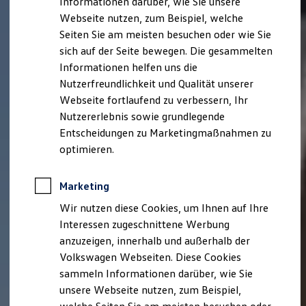
Informationen darüber, wie Sie unsere
Garantien
Webseite nutzen, zum Beispiel, welche
Kfz-Versicherung für Nutzfahrzeuge
Restschuldversicherung
Seiten Sie am meisten besuchen oder wie Sie
Wartungsverträge
sich auf der Seite bewegen. Die gesammelten
Besitzer & Service
Informationen helfen uns die
Reparatur & Service
Sommer-Special
Nutzerfreundlichkeit und Qualität unserer
Reparatur, Pflege & Inspektion
Webseite fortlaufend zu verbessern, Ihr
Servicetermin anfragen
Nutzererlebnis sowie grundlegende
Service-Vorteile bei Volkswagen Nutzfahrzeuge
ServicePlus
Entscheidungen zu Marketingmaßnahmen zu
Economy Service
optimieren.
Räder & Reifen Service
Ersatzfahrzeuge
Notdienst und Pannenhilfe
Marketing
Software, Konnektivität & Apps
California App
Wir nutzen diese Cookies, um Ihnen auf Ihre
VW Connect für Ihren ID. Buzz
Interessen zugeschnittene Werbung
VW Connect für Ihren Transporter/Caravelle
anzuzeigen, innerhalb und außerhalb der
VW Connect für Ihren Amarok
VW Connect für andere Modelle
Volkswagen Webseiten. Diese Cookies
Connect Pro
sammeln Informationen darüber, wie Sie
Fleet Interface Data
unsere Webseite nutzen, zum Beispiel,
Multistop Pathfinder
Übersicht Software Updates