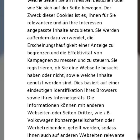
welche Seiten Sie am meisten besuchen oder
Hilfreiches für Besitzer
wie Sie sich auf der Seite bewegen. Der
Digitales Bordbuch
Zweck dieser Cookies ist es, Ihnen für Sie
Fahrerassistenz- und Sicherheitssysteme
Kontrollleuchten
relevantere und an Ihre Interessen
Kurzfahrprofile und Ölverdünnung
angepasste Inhalte anzubieten. Sie werden
Batterieverordnung
außerdem dazu verwendet, die
XTL-Dieselkraftstoff
Ersatzteile und Betriebsflüssigkeiten
Erscheinungshäufigkeit einer Anzeige zu
Original Zubehör und Lifestyle Produkte
begrenzen und die Effektivität von
myVolkswagen
Kampagnen zu messen und zu steuern. Sie
myVolkswagen Business
Elektrisch & Autonom
registrieren, ob Sie eine Webseite besucht
Elektro - & Hybridfahrzeuge
haben oder nicht, sowie welche Inhalte
Unser Ansatz
genutzt worden sind. Dies basiert auf einer
Klimafreundlicher Strom
Reichweite & Ladelösungen
eindeutigen Identifikation Ihres Browsers
Reichweitensimulator
sowie Ihres Internetgeräts. Die
Ladezeitensimulator
Informationen können mit anderen
Ladelösungen für Privatkunden
Ladelösungen für Gewerbekunden
Webseiten oder Seiten Dritter, wie z.B.
Wallbox und Ladekabel
Volkswagen Konzerngesellschaften oder
Bidirektionales Laden
Werbetreibenden, geteilt werden, sodass
Förderung & Kosten der Elektrofahrzeuge
Fördermöglichkeiten für Privatkunden
Ihnen auch auf anderen Webseiten relevante
Fördermöglichkeiten für Gewerbekunden