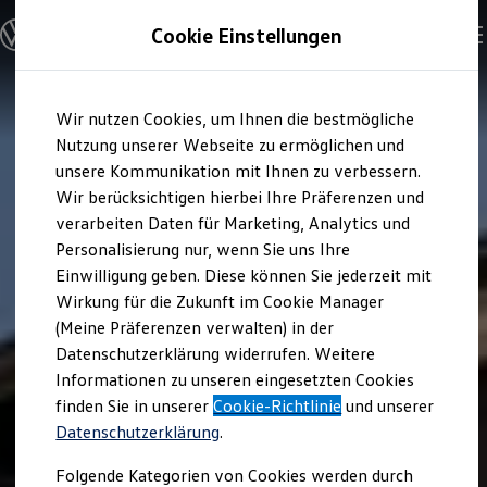
Modelle & Konfigurator
Cookie Einstellungen
Nutzfahrzeuge
Nutzfahrzeugkategorien entdecken
Modelle konfigurieren
Konfiguration laden
Zum
Zum
Modelle vergleichen
Wir nutzen Cookies, um Ihnen die bestmögliche
Hauptinhalt
Footer
Vorgängermodelle und Oldtimer
springen
springen
Nutzung unserer Webseite zu ermöglichen und
Vorgängermodelle
Oldtimer
unsere Kommunikation mit Ihnen zu verbessern.
Bulli Historie
Wir berücksichtigen hierbei Ihre Präferenzen und
Branchenlösungen & Gewerbekunden
verarbeiten Daten für Marketing, Analytics und
Umbaulösungen und Hersteller finden
Auf- und Umbauten entdecken & konfigurieren
Personalisierung nur, wenn Sie uns Ihre
Groß- und Sonderkunden
Einwilligung geben. Diese können Sie jederzeit mit
Großkunden
Wirkung für die Zukunft im Cookie Manager
Kommunen & Behörden
Journalisten
(Meine Präferenzen verwalten) in der
Sportvereine
Datenschutzerklärung widerrufen. Weitere
Branchenlösungen
Informationen zu unseren eingesetzten Cookies
Bau & Handwerk
Gewerbliche Personenbeförderung
finden Sie in unserer
Cookie-Richtlinie
und unserer
Service & mobile Werkstätten
Datenschutzerklärung
.
Kurier, Logistik & Handel
Menschen mit Behinderung
Folgende Kategorien von Cookies werden durch
Kühlfahrzeuge