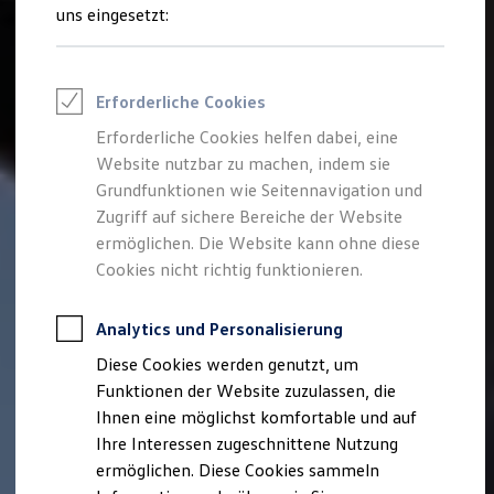
Feuerwehr
uns eingesetzt:
Rettungsdienste
ONE Business ID Vorteile
Fahrzeugsuche & Marktplatz
Fahrzeugsuche
Erforderliche Cookies
Fahrzeuge online kaufen
Digitaler Marktplatz
Erforderliche Cookies helfen dabei, eine
Kauf & Finanzierung
Website nutzbar zu machen, indem sie
Online-Fahrzeugbewertung
Aktionen & Angebote
Grundfunktionen wie Seitennavigation und
E-Auto-Förderung
Zugriff auf sichere Bereiche der Website
Für Privatkunden
ermöglichen. Die Website kann ohne diese
Für Gewerbekunden
Profi Paket
Cookies nicht richtig funktionieren.
TopDeal
Gebrauchtwagen
ProfiPartner für Gebrauchtwagen
Analytics und Personalisierung
Zertifizierte Gebrauchtwagen
Diese Cookies werden genutzt, um
Finanzierung
Für Privatkunden
Funktionen der Website zuzulassen, die
Für Gewerbekunden
Ihnen eine möglichst komfortable und auf
Leasing
Ihre Interessen zugeschnittene Nutzung
Für Privatkunden
Für Gewerbekunden
ermöglichen. Diese Cookies sammeln
Versicherungen & Garantien