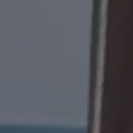
75 Jahre Bulli Jubiläum
Bulli Magazin
Fahrzeugabholung ab Werk