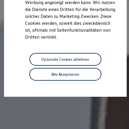
Werbung angezeigt werden kann. Wir nutzen
Kostensimulator
die Dienste eines Dritten für die Verarbeitung
Autonomes Fahren
Mehr zum ID. Buzz
solcher Daten zu Marketing Zwecken. Diese
Online Beratung
Cookies werden, soweit dies zweckdienlich
California Welt
ist, oftmals mit Seitenfunktionalitäten von
California Club
California Magazin & Ratgeber
Dritten verlinkt.
Vanlife
Ratgeber
Routen & Reisen
California Reisen & Erlebnisse
Optionale Cookies ablehnen
California App
California Lifestyle & Zubehör
Übernachten im California
Alle Akzeptieren
Marke
Unternehmen
Karriere
Karriere im Unternehmen
Karriere im Autohaus
Nachhaltigkeit
Kunden
Gesellschaft
Natur
Events
Rückblick VW Bus Festival 2023