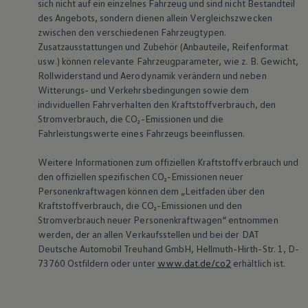
sich nicht auf ein einzelnes Fahrzeug und sind nicht Bestandteil
Bulli Magazin
des Angebots, sondern dienen allein Vergleichszwecken
Fahrzeugabholung ab Werk
zwischen den verschiedenen Fahrzeugtypen.
Uptime
Zusatzausstattungen und Zubehör (Anbauteile, Reifenformat
usw.) können relevante Fahrzeugparameter, wie
z. B.
Gewicht,
Rollwiderstand und Aerodynamik verändern und neben
Witterungs- und Verkehrsbedingungen sowie dem
individuellen Fahrverhalten den Kraftstoffverbrauch, den
Stromverbrauch, die CO₂-Emissionen und die
Fahrleistungswerte eines Fahrzeugs beeinflussen.
Weitere Informationen zum offiziellen Kraftstoffverbrauch und
den offiziellen spezifischen CO₂-Emissionen neuer
Personenkraftwagen können dem „Leitfaden über den
Kraftstoffverbrauch, die CO₂-Emissionen und den
Stromverbrauch neuer Personenkraftwagen“ entnommen
werden, der an allen Verkaufsstellen und bei der DAT
Deutsche Automobil Treuhand GmbH, Hellmuth-Hirth-Str. 1, D-
73760 Ostfildern oder unter
www.dat.de/co2
erhältlich ist.