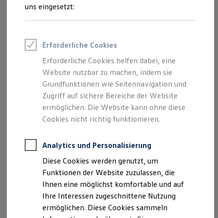
Rettungsdienste
uns eingesetzt:
ONE Business ID Vorteile
Fahrzeugsuche & Marktplatz
Fahrzeugsuche
--:--
Fahrzeuge online kaufen
Erforderliche Cookies
Verbleibende Zeit, --:--
Digitaler Marktplatz
Kauf & Finanzierung
Erforderliche Cookies helfen dabei, eine
Online-Fahrzeugbewertung
1
Mit den kostenlosen
Live-Empfehlungen
von
Website nutzbar zu machen, indem sie
Aktionen & Angebote
Volkswagen
erhalten Sie ganz bequem standortbezogene
E-Auto-Förderung
Grundfunktionen wie Seitennavigation und
Für Privatkunden
Angebote direkt auf Ihr Infotainment-Display. Über die
Zugriff auf sichere Bereiche der Website
Für Gewerbekunden
Detailansicht im In-Car Shop können Sie sich näher
ermöglichen. Die Website kann ohne diese
Profi Paket
informieren und sich bei Interesse direkt zum Anbieter
TopDeal
Cookies nicht richtig funktionieren.
Gebrauchtwagen
navigieren lassen.
ProfiPartner für Gebrauchtwagen
Zertifizierte Gebrauchtwagen
Analytics und Personalisierung
Ein besonderes Highlight ist der Dienst
Tankempfehlung
:
Finanzierung
Diese Cookies werden genutzt, um
Sinkt Ihre Restreichweite, erhalten Sie rechtzeitig eine
Für Privatkunden
Für Gewerbekunden
Funktionen der Website zuzulassen, die
Empfehlung für eine nahegelegene Tankstelle – oft mit
Leasing
Ihnen eine möglichst komfortable und auf
zusätzlichen Vorteilen wie einem Rabatt oder einem Gratis-
Für Privatkunden
Ihre Interessen zugeschnittene Nutzung
Kaffee. Und das Beste: Mit einem aktiven VW Connect
Für Gewerbekunden
Versicherungen & Garantien
ermöglichen. Diese Cookies sammeln
Vertrag steht Ihnen dieser Service automatisch zur
Garantien