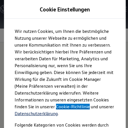
Modelle & Konfigurator
Cookie Einstellungen
Nutzfahrzeuge
Nutzfahrzeugkategorien entdecken
Modelle konfigurieren
Konfiguration laden
Zum
Zum
Modelle vergleichen
Wir nutzen Cookies, um Ihnen die bestmögliche
Hauptinhalt
Footer
Vorgängermodelle und Oldtimer
Live-Empfehlungen
springen
springen
Nutzung unserer Webseite zu ermöglichen und
Vorgängermodelle
Oldtimer
unsere Kommunikation mit Ihnen zu verbessern.
Bulli Historie
Wir berücksichtigen hierbei Ihre Präferenzen und
Branchenlösungen & Gewerbekunden
verarbeiten Daten für Marketing, Analytics und
Umbaulösungen und Hersteller finden
Tanken und Sparen
Auf- und Umbauten entdecken & konfigurieren
Personalisierung nur, wenn Sie uns Ihre
Groß- und Sonderkunden
Einwilligung geben. Diese können Sie jederzeit mit
Großkunden
immer im Blick
Wirkung für die Zukunft im Cookie Manager
Kommunen & Behörden
Journalisten
(Meine Präferenzen verwalten) in der
Sportvereine
Datenschutzerklärung widerrufen. Weitere
Branchenlösungen
Informationen zu unseren eingesetzten Cookies
Bau & Handwerk
Gewerbliche Personenbeförderung
finden Sie in unserer
Cookie-Richtlinie
und unserer
Service & mobile Werkstätten
Datenschutzerklärung
.
Kurier, Logistik & Handel
Kühlfahrzeuge
Folgende Kategorien von Cookies werden durch
Feuerwehr