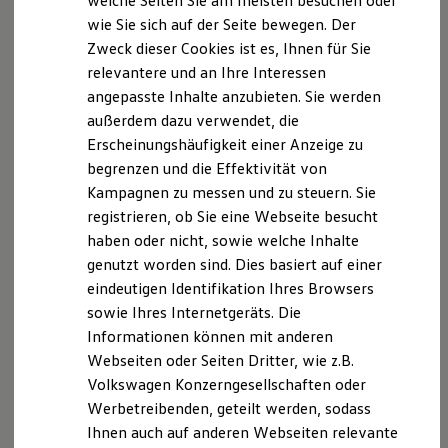
welche Seiten Sie am meisten besuchen oder
Digitales Bordbuch
Q Park
wie Sie sich auf der Seite bewegen. Der
Fahrerassistenz- und Sicherheitssysteme
Zweck dieser Cookies ist es, Ihnen für Sie
Kontrollleuchten
Kaufland
Kurzfahrprofile und Ölverdünnung
relevantere und an Ihre Interessen
aral pulse
Batterieverordnung
angepasste Inhalte anzubieten. Sie werden
XTL-Dieselkraftstoff
Fastned
außerdem dazu verwendet, die
Ersatzteile und Betriebsflüssigkeiten
Original Zubehör und Lifestyle Produkte
Erscheinungshäufigkeit einer Anzeige zu
myVolkswagen
begrenzen und die Effektivität von
myVolkswagen Business
Kampagnen zu messen und zu steuern. Sie
Elektrisch & Autonom
Elektro - & Hybridfahrzeuge
registrieren, ob Sie eine Webseite besucht
Impressum
Nutzungsbedingungen
Unser Ansatz
haben oder nicht, sowie welche Inhalte
Datenschutzerklärungen
Cookie-Richtlinie
Klimafreundlicher Strom
genutzt worden sind. Dies basiert auf einer
Lizenzhinweise Dritter
Reichweite & Ladelösungen
Reichweitensimulator
eindeutigen Identifikation Ihres Browsers
Angaben zum Digital Service Act (DSA)
EU Data Act
Ladezeitensimulator
sowie Ihres Internetgeräts. Die
Produktsicherheitsinformationen
Rückrufe
Vorschriften
Ladelösungen für Privatkunden
Informationen können mit anderen
Kontakt
Händlersuche
Newsletter
Ladelösungen für Gewerbekunden
Wallbox und Ladekabel
Webseiten oder Seiten Dritter, wie z.B.
VERTRAG WIDERRUFEN
Bidirektionales Laden
Volkswagen Konzerngesellschaften oder
Förderung & Kosten der Elektrofahrzeuge
Werbetreibenden, geteilt werden, sodass
Fördermöglichkeiten für Privatkunden
Fördermöglichkeiten für Gewerbekunden
Ihnen auch auf anderen Webseiten relevante
Disclaimer von Volkswagen AG
Kostensimulator