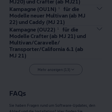
MJ20) und
Crafter
(ab MJ21)
Kampagne (OU1N)
für die
1
Modelle neuer
Multivan
(ab MJ
22) und
Caddy
(MJ 21)
Kampagne (OU22)
für die
1
Modelle
Crafter
(ab MJ 21) und
Multivan
/
Caravelle
/
Transporter
/
California
6.1 (ab
MJ 21)
Mehr anzeigen (13)
FAQs
Sie haben Fragen rund um Software-Updates, den
Ablauf und die Installation? Hier finden Sie