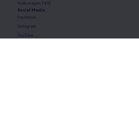
Volkswagen PKW
Social Media
Facebook
Instagram
YouTube
TikTok
LinkedIn
Impressum
Nutzungsbedingungen
Datenschutzerklärungen
Cookie-Richtlinie
Lizenzhinweise Dritter
Angaben zum Digital Service Act (DSA)
EU Data Act
Produktsicherheitsinformationen
Rückrufe
Vorschriften
Kontakt
Händlersuche
Newsletter
VERTRAG WIDERRUFEN