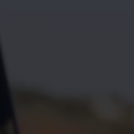
Autonomes Fahren
Mehr zum ID. Buzz
Online Beratung
California Welt
California Club
California Magazin & Ratgeber
Vanlife
Ratgeber
Routen & Reisen
California Reisen & Erlebnisse
California App
California Lifestyle & Zubehör
Übernachten im California
Marke
Unternehmen
Karriere
Karriere im Unternehmen
Karriere im Autohaus
Nachhaltigkeit
Kunden
Gesellschaft
Natur
Events
Rückblick VW Bus Festival 2023
75 Jahre Bulli Jubiläum