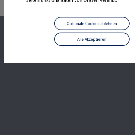
Seitenfunktionalitäten von Dritten verlinkt.
Digitales Bordbuch
Fahrerassistenz- und Sicherheitssysteme
Kontrollleuchten
Kurzfahrprofile und Ölverdünnung
Optionale Cookies ablehnen
Batterieverordnung
XTL-Dieselkraftstoff
Ersatzteile und Betriebsflüssigkeiten
Alle Akzeptieren
Original Zubehör und Lifestyle Produkte
myVolkswagen
myVolkswagen Business
Elektrisch & Autonom
Elektro - & Hybridfahrzeuge
Unser Ansatz
Klimafreundlicher Strom
Reichweite & Ladelösungen
Reichweitensimulator
Ladezeitensimulator
Ladelösungen für Privatkunden
Ladelösungen für Gewerbekunden
Wallbox und Ladekabel
Bidirektionales Laden
Förderung & Kosten der Elektrofahrzeuge
Fördermöglichkeiten für Privatkunden
Fördermöglichkeiten für Gewerbekunden
Kostensimulator