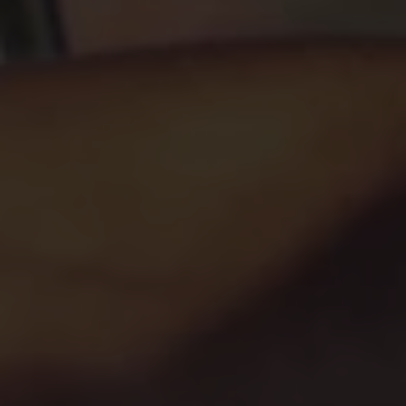
Bulli Magazin
Fahrzeugabholung ab Werk
Uptime