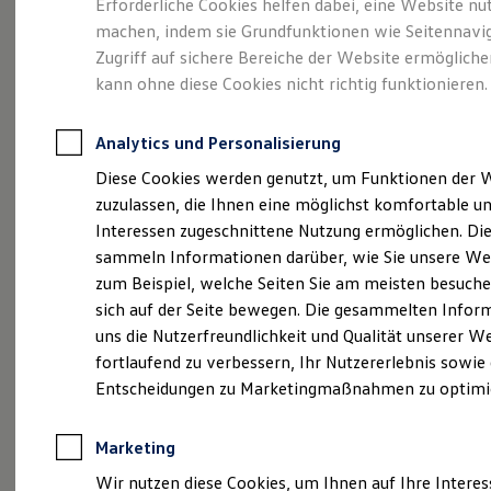
Erforderliche Cookies helfen dabei, eine Website nu
Rettungsdienste
ONE Business ID Vorteile
machen, indem sie Grundfunktionen wie Seitennavi
Fahrzeugsuche & Marktplatz
Zugriff auf sichere Bereiche der Website ermöglich
Fahrzeugsuche
kann ohne diese Cookies nicht richtig funktionieren.
Fahrzeuge online kaufen
Digitaler Marktplatz
Kauf & Finanzierung
Analytics und Personalisierung
Online-Fahrzeugbewertung
Aktionen & Angebote
Diese Cookies werden genutzt, um Funktionen der 
--:--
E-Auto-Förderung
Verbl
zuzulassen, die Ihnen eine möglichst komfortable un
Für Privatkunden
Für Gewerbekunden
Interessen zugeschnittene Nutzung ermöglichen. Di
Profi Paket
sammeln Informationen darüber, wie Sie unsere We
TopDeal
zum Beispiel, welche Seiten Sie am meisten besuche
Gebrauchtwagen
ProfiPartner für Gebrauchtwagen
sich auf der Seite bewegen. Die gesammelten Infor
Impressum
Nutzungsbedingungen
Datenschutzerklärungen
Zertifizierte Gebrauchtwagen
uns die Nutzerfreundlichkeit und Qualität unserer W
Lizenzhinweise Dritter
Angaben zum Digital Service Act (DSA)
E
Finanzierung
fortlaufend zu verbessern, Ihr Nutzererlebnis sowie
Produktsicherheitsinformationen
Rückrufe
Vorschriften
Kon
Für Privatkunden
Für Gewerbekunden
Entscheidungen zu Marketingmaßnahmen zu optimi
Händlersuche
Newsletter
VERTRAG WIDERRUFEN
Leasing
Für Privatkunden
Für Gewerbekunden
Marketing
Versicherungen & Garantien
Disclaimer von Volkswagen AG
Wir nutzen diese Cookies, um Ihnen auf Ihre Intere
Garantien