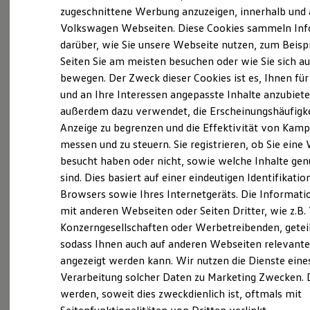
Kfz-Versicherung für Nutzfahrzeuge
zugeschnittene Werbung anzuzeigen, innerhalb und 
Die in dieser Darstellung gezeigten Fahrzeuge und Ausstattungen
Restschuldversicherung
Details vom aktuellen deutschen Lieferprogramm abweichen. Abg
Volkswagen Webseiten. Diese Cookies sammeln In
Wartungsverträge
Sonderausstattungen der Fahrzeuge gegen Mehrpreis.
darüber, wie Sie unsere Webseite nutzen, zum Beisp
Besitzer & Service
Bitte beachten Sie auch unseren Konfigurator für eine Übersicht 
Reparatur & Service
Seiten Sie am meisten besuchen oder wie Sie sich au
Modelle und Ausstattungen.
Sommer-Special
bewegen. Der Zweck dieser Cookies ist es, Ihnen für
Reparatur, Pflege & Inspektion
und an Ihre Interessen angepasste Inhalte anzubiet
Servicetermin anfragen
Die angegebenen Verbrauchs- und Emissionswerte beziehen sich n
Service-Vorteile bei Volkswagen Nutzfahrzeuge
außerdem dazu verwendet, die Erscheinungshäufigke
Fahrzeug und sind nicht Bestandteil des Angebots, sondern dienen
ServicePlus
Anzeige zu begrenzen und die Effektivität von Kam
Vergleichszwecken zwischen den verschiedenen Fahrzeugtypen.
Economy Service
und Zubehör (Anbauteile, Reifenformat usw.) können relevante 
messen und zu steuern. Sie registrieren, ob Sie eine
Räder & Reifen Service
z. B.
Gewicht, Rollwiderstand und Aerodynamik verändern und n
Ersatzfahrzeuge
besucht haben oder nicht, sowie welche Inhalte ge
Notdienst und Pannenhilfe
Verkehrsbedingungen sowie dem individuellen Fahrverhalten den
sind. Dies basiert auf einer eindeutigen Identifikatio
Software, Konnektivität & Apps
den Stromverbrauch, die CO₂-Emissionen und die Fahrleistungsw
Browsers sowie Ihres Internetgeräts. Die Informat
California App
beeinflussen.
VW Connect für Ihren ID. Buzz
mit anderen Webseiten oder Seiten Dritter, wie z.B
VW Connect für Ihren Transporter/Caravelle
Konzerngesellschaften oder Werbetreibenden, getei
Weitere Informationen zum offiziellen Kraftstoffverbrauch und de
VW Connect für Ihren Amarok
sodass Ihnen auch auf anderen Webseiten relevan
spezifischen CO₂-Emissionen neuer Personenkraftwagen können
VW Connect für andere Modelle
Connect Pro
den Kraftstoffverbrauch, die CO₂-Emissionen und den Stromverb
angezeigt werden kann. Wir nutzen die Dienste eines
Fleet Interface Data
Personenkraftwagen“ entnommen werden, der an allen Verkaufss
Verarbeitung solcher Daten zu Marketing Zwecken. 
Multistop Pathfinder
Deutsche Automobil Treuhand GmbH, Hellmuth-Hirth-Str. 1, D-7
werden, soweit dies zweckdienlich ist, oftmals mit
Übersicht Software Updates
unter
www.dat.de/co2
erhältlich ist.
Hilfreiches für Besitzer