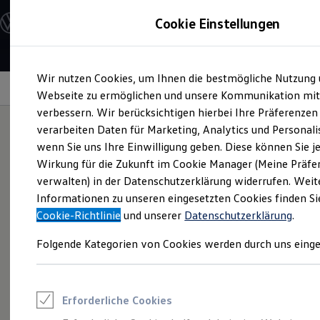
Modelle & Konfigurator
Cookie Einstellungen
Nutzfahrzeuge
Nutzfahrzeugkategorien entdecken
Modelle konfigurieren
Konfiguration laden
Zum
Zum
Modelle vergleichen
Wir nutzen Cookies, um Ihnen die bestmögliche Nutzung 
Hauptinhalt
Footer
Vorgängermodelle und Oldtimer
Andere Modelle
springen
springen
Webseite zu ermöglichen und unsere Kommunikation mit
Vorgängermodelle
Oldtimer
verbessern. Wir berücksichtigen hierbei Ihre Präferenzen
Bulli Historie
verarbeiten Daten für Marketing, Analytics und Personali
Branchenlösungen & Gewerbekunden
wenn Sie uns Ihre Einwilligung geben. Diese können Sie je
Umbaulösungen und Hersteller finden
So aktivieren Sie VW Co
Auf- und Umbauten entdecken & konfigurieren
Wirkung für die Zukunft im Cookie Manager (Meine Präfe
Groß- und Sonderkunden
verwalten) in der Datenschutzerklärung widerrufen. Weit
Großkunden
den anderen Modellen
Informationen zu unseren eingesetzten Cookies finden Si
Kommunen & Behörden
Journalisten
Cookie-Richtlinie
und unserer
Datenschutzerklärung
.
Sportvereine
Branchenlösungen
Folgende Kategorien von Cookies werden durch uns einge
Bau & Handwerk
Gewerbliche Personenbeförderung
Service & mobile Werkstätten
Kurier, Logistik & Handel
Erforderliche Cookies
Kühlfahrzeuge
Feuerwehr